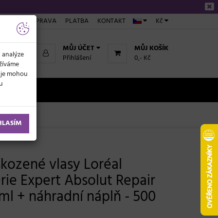
ÁKUPU
DOPRAVA
PLATBA
KONTAKT
Kč
MŮJ ÚČET
MŮJ KOŠÍK
k analýze
Přihlášení
0,- Kč
užíváme
daje mohou
ku
NOVINKY
500 ml
HLASÍM
kozené vlasy Loréal
rie Expert Absolut Repair
ml + náhradní náplň - 500