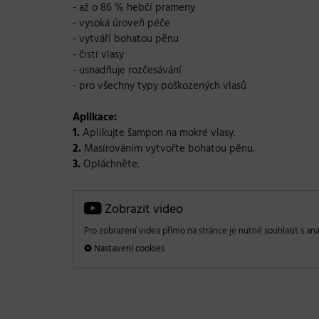
- až o 86 % hebčí prameny
- vysoká úroveň péče
- vytváří bohatou pěnu
- čistí vlasy
- usnadňuje rozčesávání
- pro všechny typy poškozených vlasů
Aplikace:
1.
Aplikujte šampon na mokré vlasy.
2.
Masírováním vytvořte bohatou pěnu.
3.
Opláchněte.
Zobrazit video
Pro zobrazení videa přímo na stránce je nutné souhlasit s ana
Nastavení cookies