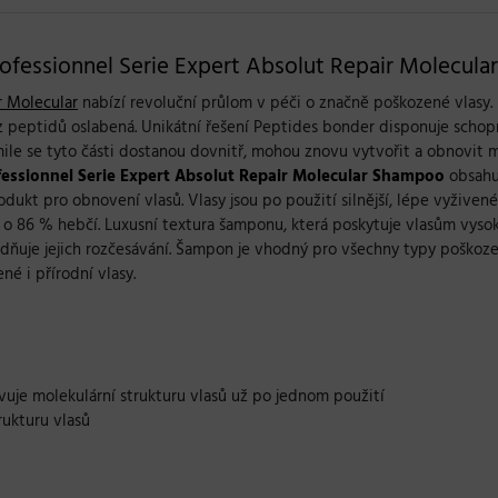
fessionnel Serie Expert Absolut Repair Molecular 
r Molecular
nabízí revoluční průlom v péči o značně poškozené vlasy. 
e z peptidů oslabená. Unikátní řešení Peptides bonder disponuje schop
akmile se tyto části dostanou dovnitř, mohou znovu vytvořit a obnovit 
fessionnel Serie Expert Absolut Repair Molecular
Shampoo
obsahu
dukt pro obnovení vlasů. Vlasy jsou po použití silnější, lépe vyživen
ž o 86 % hebčí. Luxusní textura šamponu, která poskytuje vlasům vyso
nadňuje jejich rozčesávání. Šampon je vhodný pro všechny typy poškoz
né i přírodní vlasy.
vuje molekulární strukturu vlasů už po jednom použití
ukturu vlasů