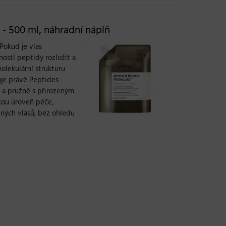
- 500 ml, náhradní náplň
Pokud je vlas
ností peptidy rozložit a
molekulární strukturu
je právě Peptides
é a pružné s přirozeným
kou úroveň péče,
ených vlasů, bez ohledu