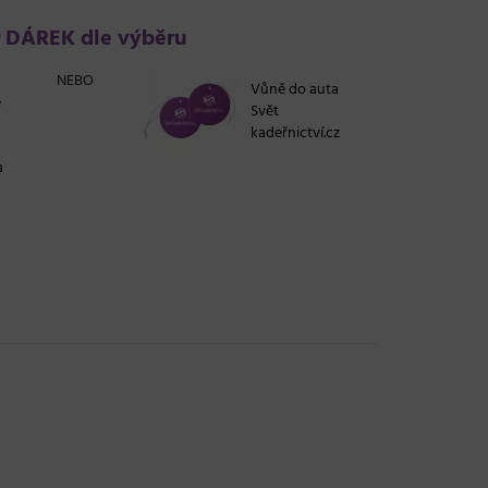
DÁREK dle výběru
NEBO
Vůně do auta
e
Svět
kadeřnictví.cz
a