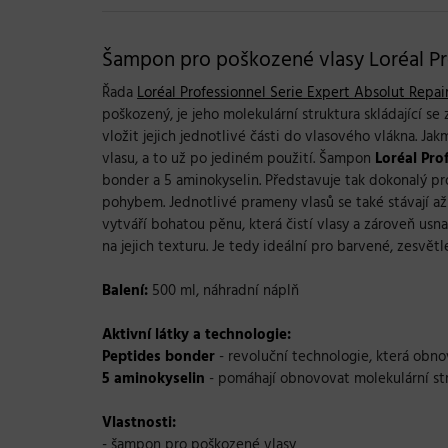
Šampon pro poškozené vlasy Loréal Pro
Řada
Loréal Professionnel Serie Expert Absolut Repai
poškozený, je jeho molekulární struktura skládající s
vložit jejich jednotlivé části do vlasového vlákna. J
vlasu, a to už po jediném použití. Šampon
Loréal Pro
bonder a 5 aminokyselin. Představuje tak dokonalý pro
pohybem. Jednotlivé prameny vlasů se také stávají a
vytváří bohatou pěnu, která čistí vlasy a zároveň us
na jejich texturu. Je tedy ideální pro barvené, zesvětle
Balení:
500 ml, náhradní náplň
Aktivní látky a technologie:
Peptides bonder
- revoluční technologie, která obno
5 aminokyselin
- pomáhají obnovovat molekulární str
Vlastnosti:
- šampon pro poškozené vlasy