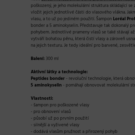
poškozený, je jeho molekulární struktura skládající s
vložit jejich jednotlivé části do vlasového vlákna. J
vlasu, a to už po jediném použití. Šampon
Loréal Pro
bonder a 5 aminokyselin. Představuje tak dokonalý pro
pohybem. Jednotlivé prameny vlasů se také stávají a
vytváří bohatou pěnu, která čistí vlasy a zároveň us
na jejich texturu. Je tedy ideální pro barvené, zesvětle
Balení:
300 ml
Aktivní látky a technologie:
Peptides bonder
- revoluční technologie, která obno
5 aminokyselin
- pomáhají obnovovat molekulární str
Vlastnosti:
- šampon pro poškozené vlasy
- pro obnovení vlasů
- působí už po prvním použití
- silnější a vyživené vlasy
- dodává vlasům pružnost a přirozený pohyb