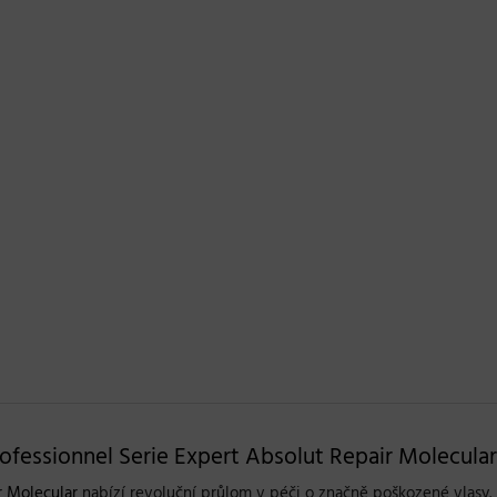
fessionnel Serie Expert Absolut Repair Molecular
r Molecular
nabízí revoluční průlom v péči o značně poškozené vlasy. 