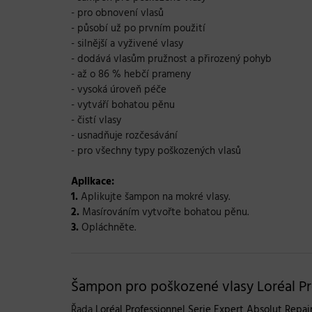
- pro obnovení vlasů
- působí už po prvním použití
- silnější a vyživené vlasy
- dodává vlasům pružnost a přirozený pohyb
- až o 86 % hebčí prameny
- vysoká úroveň péče
- vytváří bohatou pěnu
- čistí vlasy
- usnadňuje rozčesávání
- pro všechny typy poškozených vlasů
Aplikace:
1.
Aplikujte šampon na mokré vlasy.
2.
Masírováním vytvořte bohatou pěnu.
3.
Opláchněte.
Šampon pro poškozené vlasy Loréal Pro
Řada
Loréal Professionnel Serie Expert Absolut Repai