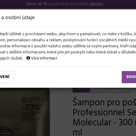
Sleva 20 %
na pánskou kosmetiku
Beviro
!
7
O NÁS
VŠE O N
 a osobní údaje
lepší zážitek z procházení webu, abychom si pamatovali, co máte v košíku, 
sti, personalizaci obsahu a reklam, poskytování funkcí sociálních médií vy
ookie. Informace o použití našeho webu sdílíme se svými partnery, kteří ú
t s dalšími informacemi, které jste jim poskytli nebo které získali v důsled
NOVĚ
EVY
LÉTO A VLASY
AKCE
ZNAČKY
DÁRKY
 jejich služeb.
Více informací
uché
Šampon pro poškozené vlasy Loréal Professionnel Serie Expert Absolut Repair Molecular - 300 ml + náhradní náplň - 
VENÍ
SOU
-15%
Poslední šance
Šampon pro poš
Professionnel Se
Molecular - 300 
ml