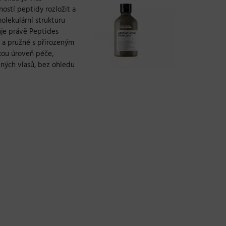
ností peptidy rozložit a
molekulární strukturu
je právě Peptides
é a pružné s přirozeným
kou úroveň péče,
ených vlasů, bez ohledu