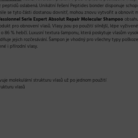
e z peptidů oslabená. Unikátní řešení Peptides bonder disponuje schop
akmile se tyto části dostanou dovnitř, mohou znovu vytvořit a obnovit 
fessionnel Serie Expert Absolut Repair Molecular
Shampoo
obsahu
dukt pro obnovení vlasů. Vlasy jsou po použití silnější, lépe vyživen
ž o 86 % hebčí. Luxusní textura šamponu, která poskytuje vlasům vyso
nadňuje jejich rozčesávání. Šampon je vhodný pro všechny typy poškoz
né i přírodní vlasy.
vuje molekulární strukturu vlasů už po jednom použití
ukturu vlasů