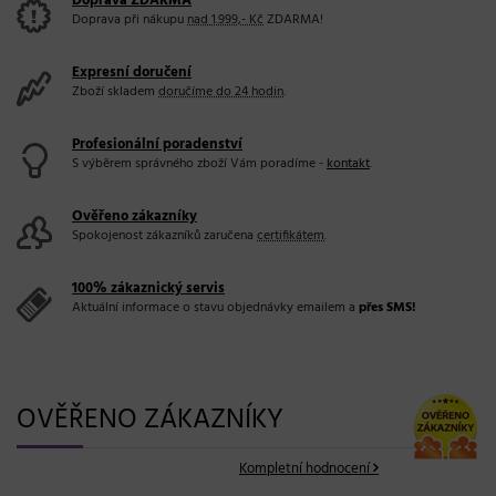
Doprava ZDARMA
Doprava při nákupu
nad 1.999,- Kč
ZDARMA!
Expresní doručení
Zboží skladem
doručíme do 24 hodin
.
Profesionální poradenství
S výběrem správného zboží Vám poradíme -
kontakt
.
Ověřeno zákazníky
Spokojenost zákazníků zaručena
certifikátem
.
100% zákaznický servis
Aktuální informace o stavu objednávky emailem a
přes SMS!
OVĚŘENO ZÁKAZNÍKY
Kompletní hodnocení