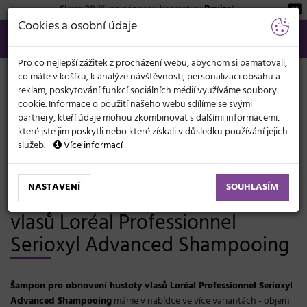
Sleva 20 %
na pánskou kosmetiku
Beviro
!
KATEGORIE
Cookies a osobní údaje
566 440 099
info@svetkadernictvi.cz
Po−pá: 8−17
Vše o nákupu
Kč
MENU
Pro co nejlepší zážitek z procházení webu, abychom si pamatovali,
co máte v košíku, k analýze návštěvnosti, personalizaci obsahu a
reklam, poskytování funkcí sociálních médií využíváme soubory
cookie. Informace o použití našeho webu sdílíme se svými
partnery, kteří údaje mohou zkombinovat s dalšími informacemi,
které jste jim poskytli nebo které získali v důsledku používání jejich
služeb.
Více informací
Vlasová kosmetika
Šampony
Bez vitality a objemu
NASTAVENÍ
SOUHLASÍM
Šampon pro obnovení hustoty
vlasů Loréal Professionnel
Serioxyl Advanced Shampooing
Šampon pro obnovení hustoty vlasů Loréal Professionnel Serioxyl
Advanced Shampooing
máme v nabídce ve více variantách - objem