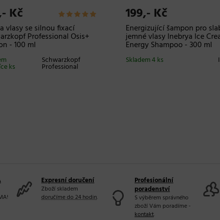
,- Kč
199,- Kč
a vlasy se silnou fixací
Energizující šampon pro sla
rzkopf Professional Osis+
jemné vlasy Inebrya Ice Cr
on - 100 ml
Energy Shampoo - 300 ml
em
Schwarzkopf
Skladem 4 ks
íce ks
Professional
A
Expresní doručení
Profesionální
Zboží skladem
poradenství
MA!
doručíme do 24 hodin
.
S výběrem správného
zboží Vám poradíme -
kontakt
.