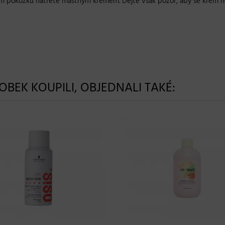
m pokožku natřete mastným krémem. Dejte však pozor, aby se krém n
ROBEK KOUPILI, OBJEDNALI TAKÉ: