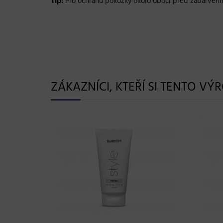
Tip:
Pro ochranu pokožky okolo obočí před zabarvení
ZÁKAZNÍCI, KTEŘÍ SI TENTO VÝ