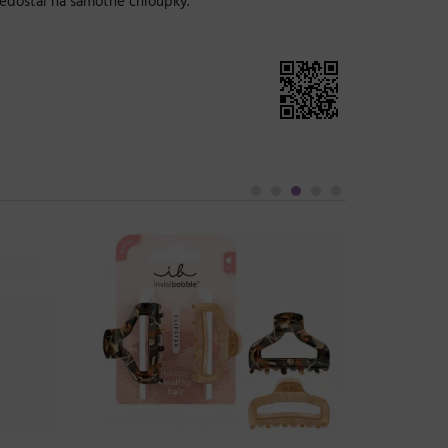
edostal na samotné chloupky.