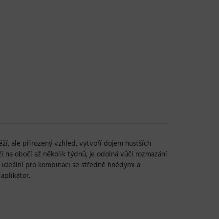
ěží, ale přirozený vzhled, vytvoří dojem hustších
í na obočí až několik týdnů, je odolná vůči rozmazání
e ideální pro kombinaci se středně hnědými a
 aplikátor.