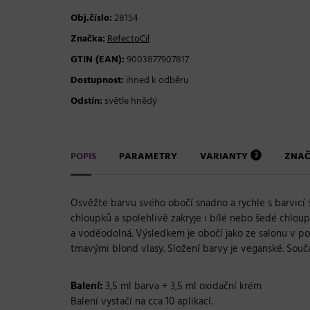
Obj.číslo:
28154
Značka:
RefectoCil
GTIN (EAN):
9003877907817
Dostupnost:
ihned k odběru
Odstín:
světle hnědý
POPIS
PARAMETRY
VARIANTY
ZNA
2
Osvěžte barvu svého obočí snadno a rychle s barvicí
chloupků a spolehlivě zakryje i bílé nebo šedé chloup
a voděodolná. Výsledkem je obočí jako ze salonu v po
tmavými blond vlasy. Složení barvy je veganské. Součást
Balení:
3,5 ml barva + 3,5 ml oxidační krém
Balení vystačí na cca 10 aplikací.