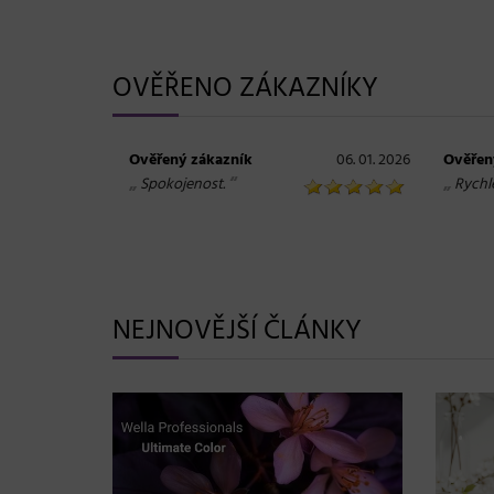
OVĚŘENO ZÁKAZNÍKY
Ověřený zákazník
06. 01. 2026
Ověřen
„
“
„
Spokojenost.
Rychl
NEJNOVĚJŠÍ ČLÁNKY