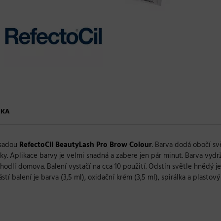
ČKA
 sadou
RefectoCil BeautyLash Pro Brow Colour
. Barva dodá obočí sv
ky. Aplikace barvy je velmi snadná a zabere jen pár minut. Barva vydrž
hodlí domova. Balení vystačí na cca 10 použití. Odstín světle hnědý j
í balení je barva (3,5 ml), oxidační krém (3,5 ml), spirálka a plastový