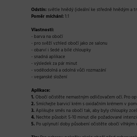
Odstín:
světle hnědý (ideální ke středně hnědým a 
Poměr míchání:
1:1
Vlastnosti:
- barva na obočí
- pro svěží vzhled obočí jako ze salonu
- obarví i šedé a bílé chloupky
- snadná aplikace
- výsledek za pár minut
- voděodolná a odolná vůči rozmazání
- veganské složení
Aplikace:
1.
Obočí očistěte nemastným odličovačem očí. Pro opt
2.
Smíchejte barvicí krém s oxidačním krémem v pom
3.
Aplikujte směs na obočí tak, aby byly chloupky zce
4.
Nechte působit 5-10 minut dle požadované intenzi
5.
Po uplynutí doby působení očistěte obočí vlhký