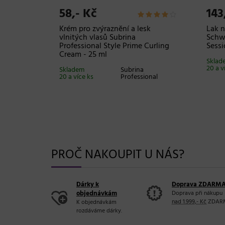
58,- Kč
143
asy Duko
Krém pro zvýraznění a lesk
Lak n
vlnitých vlasů Subrina
Schwa
Professional Style Prime Curling
Sessi
DUKO
Cream - 25 ml
Sklad
20 a v
Skladem
Subrina
20 a více ks
Professional
PROČ NAKOUPIT U NÁS?
Dárky k
Doprava ZDARM
objednávkám
Doprava při nákupu
nad 1.999,- Kč
ZDAR
K objednávkám
rozdáváme dárky.