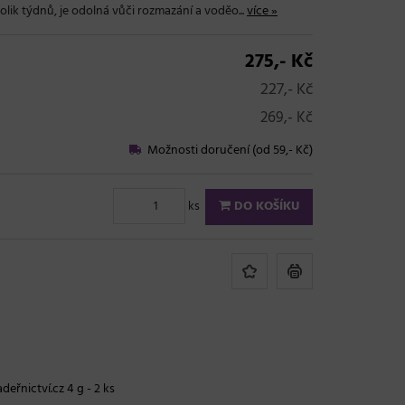
olik týdnů, je odolná vůči rozmazání a voděo...
více »
275,- Kč
227,- Kč
269,- Kč
Možnosti doručení (od 59,- Kč)
ks
DO KOŠÍKU
deřnictví.cz 4 g - 2 ks