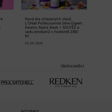
24. 03. 2
te
Nová éra uhlazených vlasů:
L’Oréal Professionnel Série Expert
!
Keratin Alpha Sleek + SOUTĚŽ o
sadu produktů v hodnotě 2380
Kč
02. 04. 2026
Všechny značky
NOVINKY