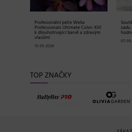
Shampoo:
Profesionální péče Wella
Soutě
ové
Professionals Ultimate Color: Klíč
sadu 
stou
k dlouhotrvající barvě a zdravým
hodno
vlasům!
07. 05
15. 05. 2026
TOP ZNAČKY
ZÁKAZ