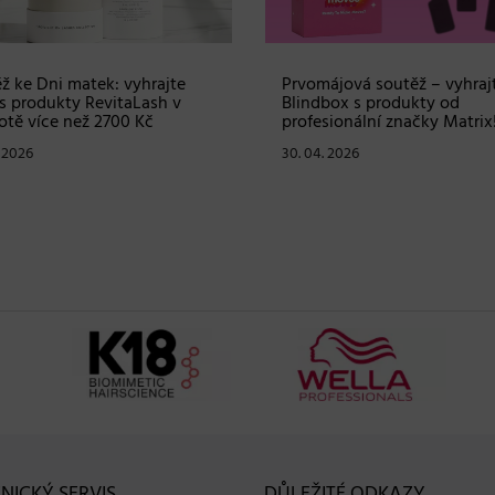
ž ke Dni matek: vyhrajte
Prvomájová soutěž – vyhraj
s produkty RevitaLash v
Blindbox s produkty od
tě více než 2700 Kč
profesionální značky Matrix
. 2026
30. 04. 2026
NICKÝ SERVIS
DŮLEŽITÉ ODKAZY