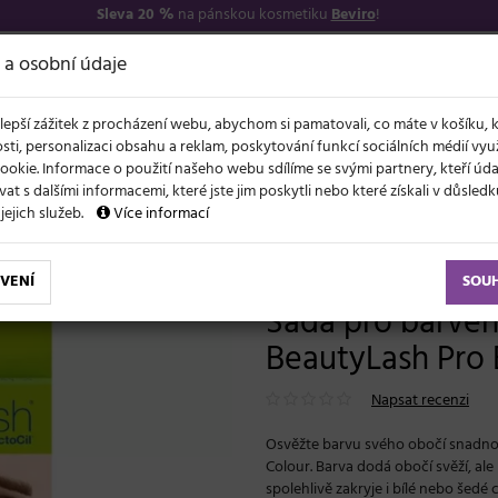
Sleva 20 %
na pánskou kosmetiku
Beviro
!
7
O NÁS
VŠE O N
 a osobní údaje
lepší zážitek z procházení webu, abychom si pamatovali, co máte v košíku, 
sti, personalizaci obsahu a reklam, poskytování funkcí sociálních médií vy
ookie. Informace o použití našeho webu sdílíme se svými partnery, kteří ú
t s dalšími informacemi, které jste jim poskytli nebo které získali v důsled
NOVĚ
EVY
LÉTO A VLASY
AKCE
ZNAČKY
DÁRKY
 jejich služeb.
Více informací
sy a obočí
Sada pro barvení obočí RefectoCil BeautyLash Pro Brow Colour - sv
VENÍ
SOU
Sada pro barven
BeautyLash Pro 
Napsat recenzi
Osvěžte barvu svého obočí snadno 
Colour. Barva dodá obočí svěží, ale
spolehlivě zakryje i bílé nebo šedé