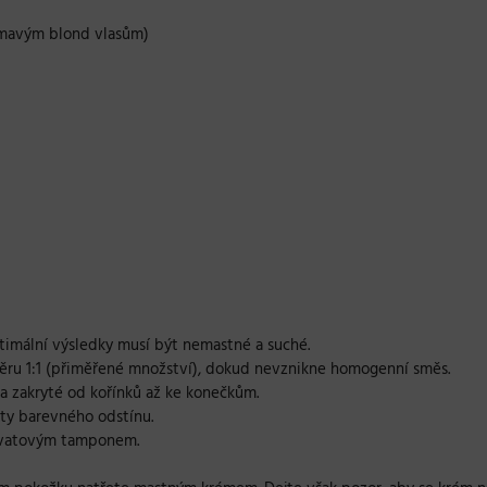
tmavým blond vlasům)
imální výsledky musí být nemastné a suché.
ěru 1:1 (přiměřené množství), dokud nevznikne homogenní směs.
la zakryté od kořínků až ke konečkům.
ty barevného odstínu.
m vatovým tamponem.