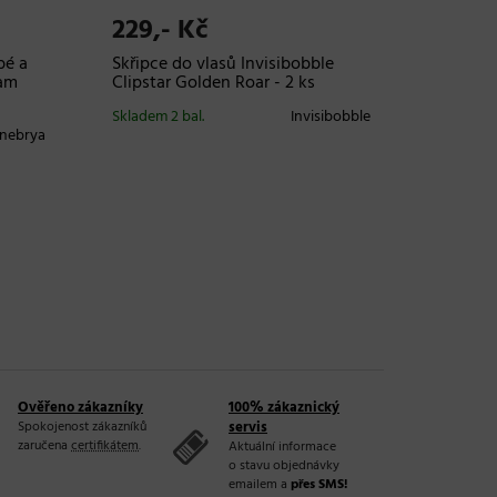
229,- Kč
65,- 
bé a
Skřipce do vlasů Invisibobble
Klipsy d
eam
Clipstar Golden Roar - 2 ks
cm, 11 
ks
Skladem 2 bal.
Invisibobble
Inebrya
Skladem
20 a více 
Ověřeno zákazníky
100% zákaznický
Spokojenost zákazníků
servis
zaručena
certifikátem
.
Aktuální informace
o stavu objednávky
emailem a
přes SMS!