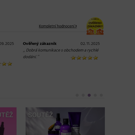
Kompletní hodnocení
 09. 2025
Ověřený zákazník
02. 11. 2025
„
Dobrá komunikace s obchodem a rychlé
“
dodání.
Objem, 
vlasy – 
Grow Fu