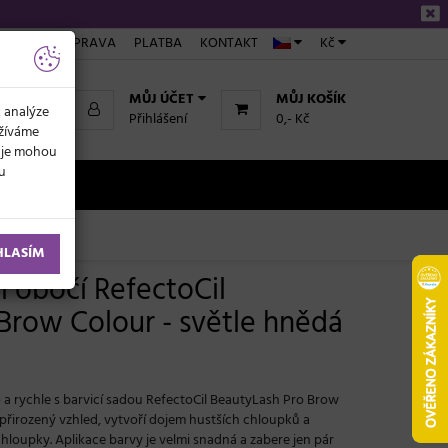
ÁKUPU
DOPRAVA
PLATBA
KONTAKT
Kč
MŮJ ÚČET
MŮJ KOŠÍK
k analýze
Přihlášení
0,- Kč
užíváme
daje mohou
ku
NOVINKY
ětle hnědá
HLASÍM
í obočí RefectoCil
Brow Colour - světle hnědá
a rychle s barvicí sadou RefectoCil BeautyLash Pro Brow
 přirozený vzhled, vytvoří dojem hustších chloupků a
 chloupky. Aplikace barvy je velmi snadná a zabere jen pár