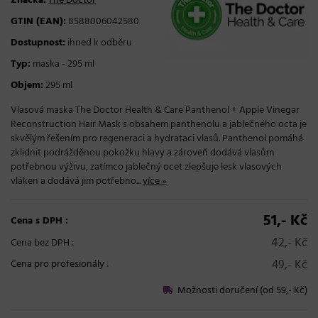
Značka:
The Doctor
GTIN (EAN):
8588006042580
Dostupnost:
ihned k odběru
Typ:
maska - 295 ml
Objem:
295 ml
Vlasová maska The Doctor Health & Care Panthenol + Apple Vinegar
Reconstruction Hair Mask s obsahem panthenolu a jablečného octa je
skvělým řešením pro regeneraci a hydrataci vlasů. Panthenol pomáhá
zklidnit podrážděnou pokožku hlavy a zároveň dodává vlasům
potřebnou výživu, zatímco jablečný ocet zlepšuje lesk vlasových
vláken a dodává jim potřebno...
více »
51,- Kč
Cena s DPH :
42,- Kč
Cena bez DPH :
49,- Kč
Cena pro profesionály
:
Možnosti doručení (od 59,- Kč)