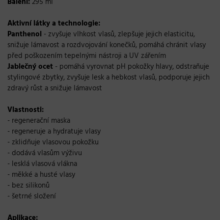
Balení:
295 ml
Aktivní látky a technologie:
Panthenol
- zvyšuje vlhkost vlasů, zlepšuje jejich elasticitu,
snižuje lámavost a rozdvojování konečků, pomáhá chránit vlasy
před poškozením tepelnými nástroji a UV zářením
Jablečný ocet
- pomáhá vyrovnat pH pokožky hlavy, odstraňuje
stylingové zbytky, zvyšuje lesk a hebkost vlasů, podporuje jejich
zdravý růst a snižuje lámavost
Vlastnosti:
- regenerační maska
- regeneruje a hydratuje vlasy
- zklidňuje vlasovou pokožku
- dodává vlasům výživu
- lesklá vlasová vlákna
- měkké a husté vlasy
- bez silikonů
- šetrné složení
Aplikace: