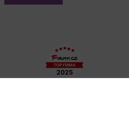
COPYRIGHT © 2009−2026 DETAIL - HAIR STYLE S.R.O. | TEMPLATE BY