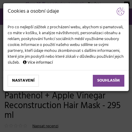
Sleva 20 %
na pánskou kosmetiku
Beviro
!
KATEGORIE
Cookies a osobní údaje
566 440 099
info@svetkadernictvi.cz
Po−pá: 8−17
Vše o nákupu
Kč
MENU
Pro co nejlepší zážitek z procházení webu, abychom si pamatovali,
co máte v košíku, k analýze návštěvnosti, personalizaci obsahu a
reklam, poskytování funkcí sociálních médií využíváme soubory
cookie. Informace o použití našeho webu sdílíme se svými
partnery, kteří údaje mohou zkombinovat s dalšími informacemi,
které jste jim poskytli nebo které získali v důsledku používání jejich
služeb.
Více informací
Vlasová kosmetika
Masky a péče
Suché vlasy
NASTAVENÍ
SOUHLASÍM
Regenerační maska The Doctor
Panthenol + Apple Vinegar
Reconstruction Hair Mask - 295
ml
Napsat recenzi