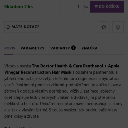
Skladem 2 ks
ks
DO KOŠÍKU
MÁTE DOTAZ?
POPIS
PARAMETRY
VARIANTY
ZNAČKA
5
Vlasová maska
The Doctor Health & Care
Panthenol + Apple
Vinegar Reconstruction Hair Mask
s obsahem panthenolu a
jablečného octa je skvělým řešením pro regeneraci a hydrataci
vlasů. Panthenol pomáhá zklidnit podrážděnou pokožku hlavy a
zároveň dodává vlasům potřebnou výživu, zatímco jablečný
ocet zlepšuje lesk vlasových vláken a dodává jim potřebnou
měkkost a hustotu. Unikátní receptura navíc neobsahuje silikony
a je tak k vlasům šetrná. S touto maskou tak budou vaše vlasy
plné krásy a života.