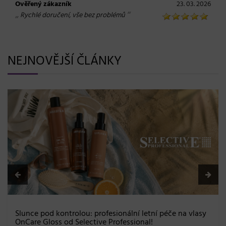
Ověřený zákazník
23. 03. 2026
„
“
Rychlé doručení, vše bez problémů
NEJNOVĚJŠÍ ČLÁNKY
BLONDME přichází s novou
a maximální péče bez ko
08. 06. 2026
esionální letní péče na vlasy
 Professional!