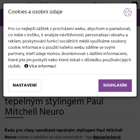
Sleva 20 %
na pánskou kosmetiku
Beviro
!
KATEGORIE
Cookies a osobní údaje
566 440 099
info@svetkadernictvi.cz
Po−pá: 8−17
Vše o nákupu
Kč
MENU
Pro co nejlepší zážitek z procházení webu, abychom si pamatovali,
co máte v košíku, k analýze návštěvnosti, personalizaci obsahu a
reklam, poskytování funkcí sociálních médií využíváme soubory
cookie. Informace o použití našeho webu sdílíme se svými
partnery, kteří údaje mohou zkombinovat s dalšími informacemi,
které jste jim poskytli nebo které získali v důsledku používání jejich
služeb.
Více informací
Značky
Paul Mitchell
NASTAVENÍ
SOUHLASÍM
Řada pro vlasy namáhané
tepelným stylingem Paul
Mitchell Neuro
Řada pro vlasy namáhané tepelným stylingem Paul Mitchell
Neuro
máme v nabídce ve více variantách - typ
Bezoplachová