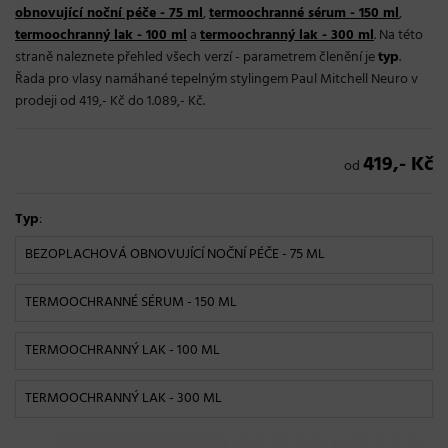
obnovující noční péče - 75 ml
,
termoochranné sérum - 150 ml
,
termoochranný lak - 100 ml
a
termoochranný lak - 300 ml
. Na této
straně naleznete přehled všech verzí - parametrem členění je
typ
.
Řada pro vlasy namáhané tepelným stylingem Paul Mitchell Neuro v
prodeji od 419,- Kč do 1.089,- Kč.
419,- Kč
od
Typ
:
BEZOPLACHOVÁ OBNOVUJÍCÍ NOČNÍ PÉČE - 75 ML
TERMOOCHRANNÉ SÉRUM - 150 ML
TERMOOCHRANNÝ LAK - 100 ML
TERMOOCHRANNÝ LAK - 300 ML