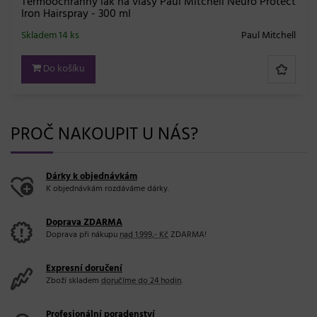
Termoochranný lak na vlasy Paul Mitchell Neuro Protect
Iron Hairspray - 300 ml
Skladem 14 ks
Paul Mitchell
Do košíku
PROČ NAKOUPIT U NÁS?
Dárky k objednávkám
K objednávkám rozdáváme dárky.
Doprava ZDARMA
Doprava při nákupu
nad 1.999,- Kč
ZDARMA!
Expresní doručení
Zboží skladem
doručíme do 24 hodin
.
Profesionální poradenství