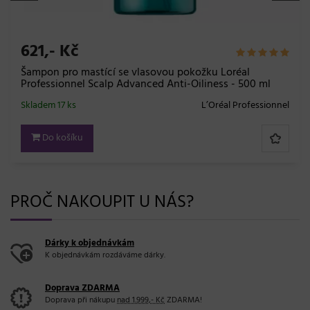
559,- Kč
Šampon a maska 2v1 pro mastící se vlasovou pokožku
Loréal Professionnel Scalp Advanced - 250 ml
Skladem 7 ks
L’Oréal Professionnel
Do košíku
PROČ NAKOUPIT U NÁS?
Dárky k objednávkám
K objednávkám rozdáváme dárky.
Doprava ZDARMA
Doprava při nákupu
nad 1.999,- Kč
ZDARMA!