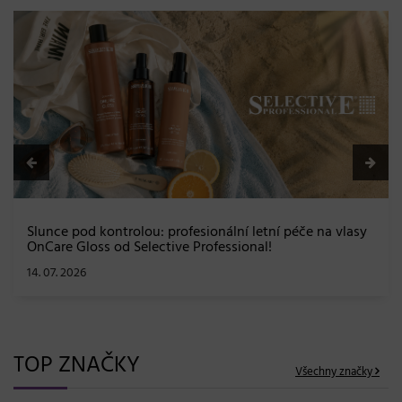
BLONDME přichází s novou érou blond: lesk, glow efekt
a maximální péče bez kompromisů
08. 06. 2026
TOP ZNAČKY
Všechny značky