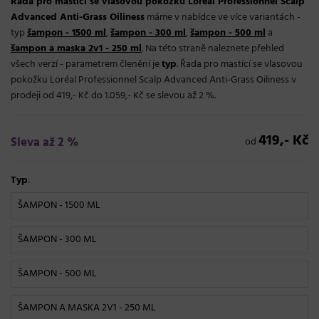
Řada pro mastící se vlasovou pokožku Loréal Professionnel Scalp
Advanced Anti-Grass Oiliness
máme v nabídce ve více variantách -
typ
šampon - 1500 ml
,
šampon - 300 ml
,
šampon - 500 ml
a
šampon a maska 2v1 - 250 ml
. Na této straně naleznete přehled
všech verzí - parametrem členění je
typ
. Řada pro mastící se vlasovou
pokožku Loréal Professionnel Scalp Advanced Anti-Grass Oiliness v
prodeji od 419,- Kč do 1.059,- Kč se slevou až 2 %.
419,- Kč
Sleva až 2 %
od
Typ
:
ŠAMPON - 1500 ML
ŠAMPON - 300 ML
ŠAMPON - 500 ML
ŠAMPON A MASKA 2V1 - 250 ML