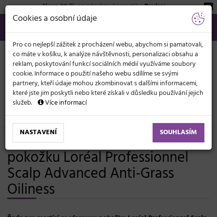
Sleva 20 %
na pánskou kosmetiku
Beviro
!
KATEGORIE
Cookies a osobní údaje
566 440 099
info@svetkadernictvi.cz
Po−pá: 8−17
Vše o nákupu
Kč
MENU
Pro co nejlepší zážitek z procházení webu, abychom si pamatovali,
co máte v košíku, k analýze návštěvnosti, personalizaci obsahu a
reklam, poskytování funkcí sociálních médií využíváme soubory
cookie. Informace o použití našeho webu sdílíme se svými
partnery, kteří údaje mohou zkombinovat s dalšími informacemi,
které jste jim poskytli nebo které získali v důsledku používání jejich
služeb.
Více informací
Značky
L’Oréal Professionnel
NASTAVENÍ
SOUHLASÍM
Řada pro mastící se vlasovou
pokožku Loréal Professionnel
Scalp Advanced Anti-Grass
Oiliness