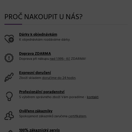
PROČ NAKOUPIT U NÁS?
Dárky k objednávkám
K objednávkám rozdáváme dárky.
Doprava ZDARMA
Doprava při nákupu
nad 1.999,- Kč
ZDARMA!
Expresní doručení
Zboží skladem
doručíme do 24 hodin
.
Profesionální poradenství
S výběrem správného zboží Vám poradíme -
kontakt
.
Ověřeno zákazníky
Spokojenost zákazníků zaručena
certifikátem
.
100% zákaznický servis