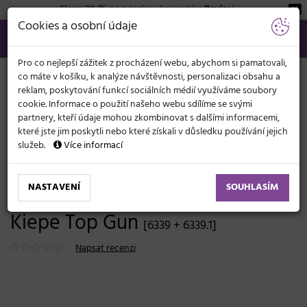
Sleva 20 %
na pánskou kosmetiku
Beviro
!
KATEGORIE
Cookies a osobní údaje
566 440 099
info@svetkadernictvi.cz
Po−pá: 8−17
Vše o nákupu
Kč
MENU
Pro co nejlepší zážitek z procházení webu, abychom si pamatovali,
co máte v košíku, k analýze návštěvnosti, personalizaci obsahu a
reklam, poskytování funkcí sociálních médií využíváme soubory
cookie. Informace o použití našeho webu sdílíme se svými
partnery, kteří údaje mohou zkombinovat s dalšími informacemi,
které jste jim poskytli nebo které získali v důsledku používání jejich
služeb.
Více informací
Elektronika
Strojky
Pro profesionální použití
NASTAVENÍ
SOUHLASÍM
Profesionální strojek na vlasy
Kiepe Top Gun
[6339 + 6339.1]
Napsat recenzi