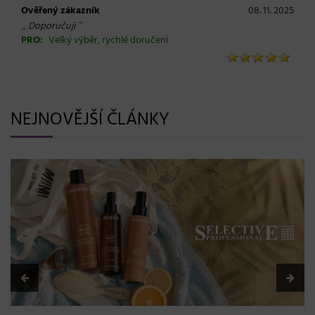
Ověřený zákazník
08. 11. 2025
„
“
Doporučuji
PRO:
Velký výběr, rychlé doručení
NEJNOVĚJŠÍ ČLÁNKY
BLONDME přichází 
a maximální péče
08. 06. 2026