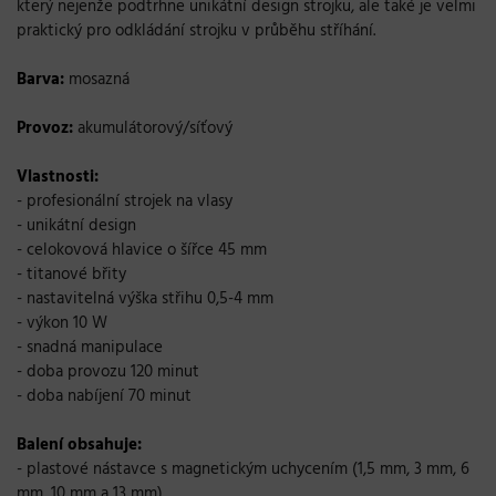
který nejenže podtrhne unikátní design strojku, ale také je velmi
praktický pro odkládání strojku v průběhu stříhání.
Barva:
mosazná
Provoz:
akumulátorový/síťový
Vlastnosti:
- profesionální strojek na vlasy
- unikátní design
- celokovová hlavice o šířce 45 mm
- titanové břity
- nastavitelná výška střihu 0,5-4 mm
- výkon 10 W
- snadná manipulace
- doba provozu 120 minut
- doba nabíjení 70 minut
Balení obsahuje:
- plastové nástavce s magnetickým uchycením (1,5 mm, 3 mm, 6
mm, 10 mm a 13 mm)