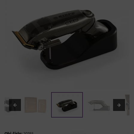
Obj.číslo:
20193