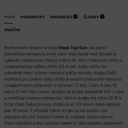
POPIS
PARAMETRY
SOUVISEJÍCÍ
ČLÁNKY
3
1
ZNAČKA
Profesionální strojek na vlasy
Kiepe
Top
Gun
vás osloví
jedinečným designem, který ocení snad každý muž. Strojek je
vybaven celokovovou hlavicí o šířce 45 mm s titanovými břity a
s nastavitelnou výškou střihu 0,5-4 mm. Výšku střihu lze
pohodlně měnit pomocí aretační páčky na boku strojku. Další
možností pro změnu výšky střihu je použití plastových nástavců
s magnetickým uchycením o velikosti 1,5 mm, 3 mm, 6 mm, 10
mm a 13 mm. Díky svému designu se strojek pohodlně drží v ruce
a umožňuje snadnou manipulaci. Motor strojku má výkon 10 W a
tichý chod. Doba provozu strojku je až 120 minut, doba nabíjení
pak 70 minut. V případě vybití strojku jej lze použít i po
připojení do sítě. Součástí balení je stojánek, krytka hlavice,
čisticí kartáček a olej. Součástí balení je také opasek s pouzdrem,