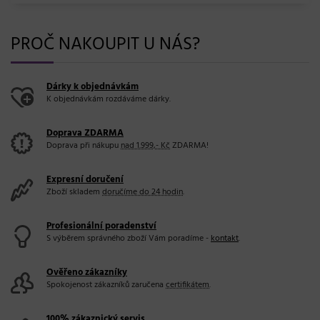
PROČ NAKOUPIT U NÁS?
Dárky k objednávkám
K objednávkám rozdáváme dárky.
Doprava ZDARMA
Doprava při nákupu
nad 1.999,- Kč
ZDARMA!
Expresní doručení
Zboží skladem
doručíme do 24 hodin
.
Profesionální poradenství
S výběrem správného zboží Vám poradíme -
kontakt
.
Ověřeno zákazníky
Spokojenost zákazníků zaručena
certifikátem
.
100% zákaznický servis