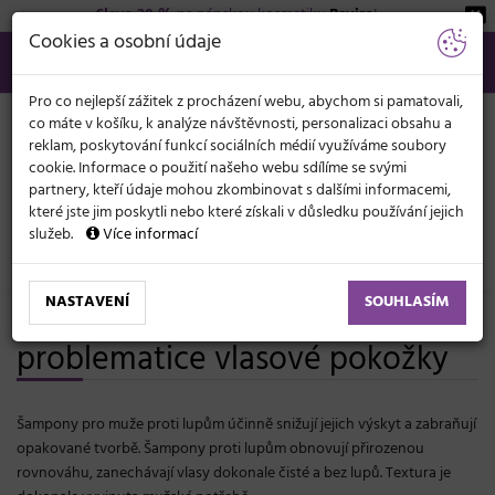
Sleva 20 %
na pánskou kosmetiku
Beviro
!
KATEGORIE
Cookies a osobní údaje
566 440 099
info@svetkadernictvi.cz
Po−pá: 8−17
Vše o nákupu
Kč
MENU
Pro co nejlepší zážitek z procházení webu, abychom si pamatovali,
co máte v košíku, k analýze návštěvnosti, personalizaci obsahu a
reklam, poskytování funkcí sociálních médií využíváme soubory
cookie. Informace o použití našeho webu sdílíme se svými
partnery, kteří údaje mohou zkombinovat s dalšími informacemi,
které jste jim poskytli nebo které získali v důsledku používání jejich
služeb.
Více informací
Vlasová kosmetika
Šampony
Pro muže
NASTAVENÍ
SOUHLASÍM
Pánské šampony proti lupům a
problematice vlasové pokožky
Šampony pro muže proti lupům účinně snižují jejich výskyt a zabraňují
opakované tvorbě. Šampony proti lupům obnovují přirozenou
rovnováhu, zanechávají vlasy dokonale čisté a bez lupů. Textura je