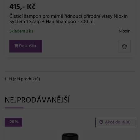
415,- Kč
Čisticí šampon pro mírně řídnoucí přírodní vlasy Nioxin
System 1 Scalp + Hair Shampoo - 300 ml
Skladem 2 ks
Nioxin
Do košíku
1
−
11
(z
11
produktů)
NEJPRODÁVANĚJŠÍ
-20%
Akce do
16.08.