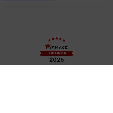
COPYRIGHT © 2009−2026 DETAIL - HAIR STYLE S.R.O. | TEMPLATE BY
COLORLIB