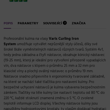
POPIS
PARAMETRY
SOUVISEJÍCÍ
ZNAČKA
3
Profesionální kulma na vlasy
Varis Curling Iron
System
umožňuje vytvářet nejrůznější styly účesů, díky své
široké škále vyměnitelných nástavců různých tvarů. Systém 4v1,
tedy jedna základna a čtyři nástavce, obsahuje kónický nástavec
(19-25 mm), který je ideální pro vytvoření přirozeně vypadajících
vln, dva nástavce s klipem o průměru 25 mm a 32 mm pro
klasické vlny a plochý oválný nástavec o průměru 19 mm.
Nástavce snadno připevníte k ergonomicky tvarované základně,
na které se nachází také tlačítka pro nastavení kulmy. Pro
bezpečné uchycení nástavců je kulma vybavena bezpečnostním
zámkem. Tlačítky na těle kulmy lze nastavit teplotu od 80 °C do
220 °C, každé stisknutí znamená změnu o 5 °C. O zvolené
teplotě informuje LCD displej. Všechny nástavce kulmy jsou
napuštěny hydroiontovými krystaly, ty vlasům dodávají hydrataci