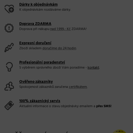
Dárky k objednávkám
K objednávkám rozdáváme dárky.
Doprava ZDARMA
Doprava při nákupu
nad 1.999,- Kč
ZDARMA!
Expresní doručení
Zboží skladem
doručíme do 24 hodin
.
Profesionální poradenství
S výběrem správného zboží Vám poradíme -
kontakt
.
Ověřeno zákazníky
Spokojenost zákazníků zaručena
certifikátem
.
100% zákaznický servis
Aktuální informace o stavu objednávky emailem a
přes SMS!