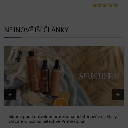
NEJNOVĚJŠÍ ČLÁNKY
BLONDME přichází s novou érou b
a maximální péče bez kompromi
08. 06. 2026
ní letní péče na vlasy
sional!