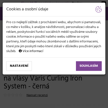
Sleva 20 %
na pánskou kosmetiku
Beviro
!
KATEGORIE
Cookies a osobní údaje
566 440 099
info@svetkadernictvi.cz
Po−pá: 8−17
Vše o nákupu
Kč
MENU
Pro co nejlepší zážitek z procházení webu, abychom si pamatovali,
co máte v košíku, k analýze návštěvnosti, personalizaci obsahu a
reklam, poskytování funkcí sociálních médií využíváme soubory
cookie. Informace o použití našeho webu sdílíme se svými
partnery, kteří údaje mohou zkombinovat s dalšími informacemi,
které jste jim poskytli nebo které získali v důsledku používání jejich
služeb.
Více informací
Elektronika
Kulmy
Kónické
NASTAVENÍ
SOUHLASÍM
Profesionální multifunkční kulma
na vlasy Varis Curling Iron
System - černá
Napsat recenzi