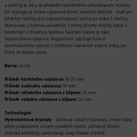
a ošetřují je. Aby se předešlo nechtěnému přenastavení teploty
při stylingu, je kulma vybavena funkcí zamčení tlačítek - stačí jen
přidržet tlačítko pro zapnutí/vypnutí kulmy po dobu 1 vteřiny.
Manipulaci s kulmou usnadňuje 3 metry dlouhý otočný kabel v
kombinaci s chladnou špičkou. Součástí balení je také
tepluvzdorná rukavice. Bezpečnost zajišťuje funkce
automatického vypnutí s možností nastavení vlastní doby, po
které se kulma vypne.
Barva:
černá
Průměr kónického nástavce:
19-25 mm
Průměr oválného nástavce:
19 mm
Průměr středního nástavce s klipem:
25 mm
Průměr velkého nástavce s klipem:
32 mm
Technologie:
Hydroiontové krystaly
- dodávají vlasům hydrataci, chrání vlasy
před poškozením vlivem vysokých teplot, potlačují účinky
statické elektřiny, zanechávají vlasy hladké a lesklé