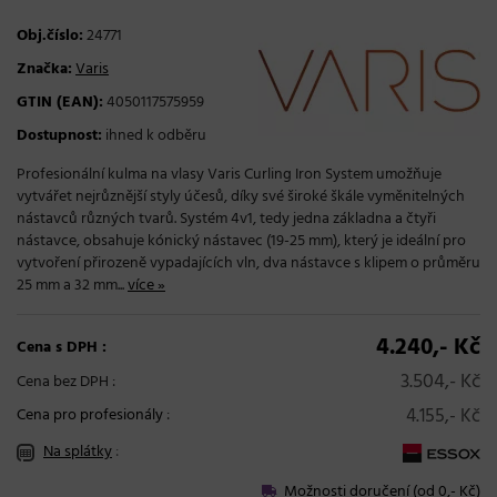
Obj.číslo:
24771
Značka:
Varis
GTIN (EAN):
4050117575959
Dostupnost:
ihned k odběru
Profesionální kulma na vlasy Varis Curling Iron System umožňuje
vytvářet nejrůznější styly účesů, díky své široké škále vyměnitelných
nástavců různých tvarů. Systém 4v1, tedy jedna základna a čtyři
nástavce, obsahuje kónický nástavec (19-25 mm), který je ideální pro
vytvoření přirozeně vypadajících vln, dva nástavce s klipem o průměru
25 mm a 32 mm...
více »
4.240,- Kč
Cena s DPH :
3.504,- Kč
Cena bez DPH :
4.155,- Kč
Cena pro profesionály
:
Na splátky
:
Možnosti doručení (od 0,- Kč)