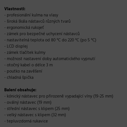
Vlastnosti:
- profesionální kulma na vlasy
- široká škála nástavců různých tvarů
- ergonomická rukojeť
- zámek pro bezpečné uchycení nástavců
- nastavitelná teplota od 80 °C do 220 °C (po 5 °C)
- LCD displej
- zámek tlačítek kulmy
- možnost nastavení doby automatického vypnutí
- otočný kabel o délce 3 m
- poutko na zavěšení
- chladná špička
Balení obsahuje:
- kónický nástavec pro přirozeně vypadající vlny (19-25 mm)
- oválný nástavec (19 mm)
- střední nástavec s klipem (25 mm)
- velký nástavec s klipem (32 mm)
- tepluvzdorná rukavice