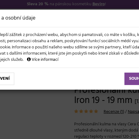
Sleva 20 %
na pánskou kosmetiku
Beviro
!
7
O NÁS
VŠE O N
 a osobní údaje
lepší zážitek z procházení webu, abychom si pamatovali, co máte v košíku, 
sti, personalizaci obsahu a reklam, poskytování funkcí sociálních médií vy
ookie. Informace o použití našeho webu sdílíme se svými partnery, kteří ú
t s dalšími informacemi, které jste jim poskytli nebo které získali v důsled
NOVĚ
EVY
LÉTO A VLASY
AKCE
ZNAČKY
DÁRKY
 jejich služeb.
Více informací
lma na vlasy Cera Curling Iron 19 - 19 mm
VENÍ
SOU
Profesionální ku
Iron 19 - 19 mm
[
Recenze (
1
)
/
Napsa
Profesionální kulma na vlasy Cera C
středně dlouhé vlasy, kterým dodá 
regulaci teploty v rozmezí 120-210 °C