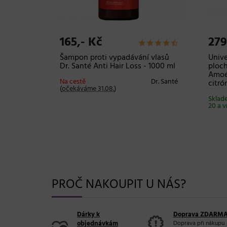
165,- Kč
279
lma na
Šampon proti vypadávání vlasů
Unive
 - 38
Dr. Santé Anti Hair Loss - 1000 ml
ploch
Amoén
Na cestě
Dr. Santé
citró
(
očekáváme 31.08.
)
CERA
Sklad
20 a v
PROČ NAKOUPIT U NÁS?
Dárky k
Doprava ZDARM
objednávkám
Doprava při nákupu