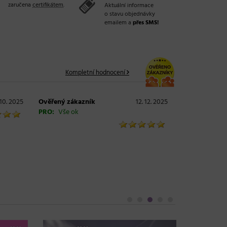
zaručena
certifikátem
.
Aktuální informace
o stavu objednávky
emailem a
přes SMS!
Kompletní hodnocení
 10. 2025
Ověřený zákazník
12. 12. 2025
PRO:
Vše ok