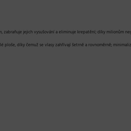
, zabraňuje jejich vysušování a eliminuje krepatění; díky milionům ne
 ploše, díky čemuž se vlasy zahřívají šetrně a rovnoměrně; minimalizu