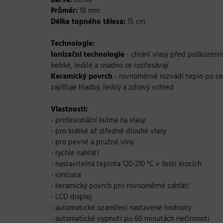
Barva:
černá
Průměr:
19 mm
Délka topného tělesa:
15 cm
Technologie:
Ionizační technologie
- chrání vlasy před poškozením
hebké, lesklé a snadno se rozčesávají
Keramický povrch
- rovnoměrně rozvádí teplo po celé
zajišťuje hladký, lesklý a zdravý vzhled
Vlastnosti:
- profesionální kulma na vlasy
- pro krátké až středně dlouhé vlasy
- pro pevné a pružné vlny
- rychlé nahřátí
- nastavitelná teplota 120-210 °C v šesti krocích
- ionizace
- keramický povrch pro rovnoměrné zahřátí
- LCD displej
- automatické uzamčení nastavené hodnoty
- automatické vypnutí po 60 minutách nečinnosti