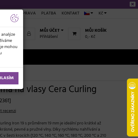
ÁKUPU
DOPRAVA
PLATBA
KONTAKT
Kč
MŮJ ÚČET
MŮJ KOŠÍK
k analýze
Přihlášení
0,- Kč
užíváme
daje mohou
ku
NOVINKY
HLASÍM
lma na vlasy Cera Curling
12361]
t recenzi
urling Iron 19 s průměrem 19 mm je ideální pro krátké až
krásné, pevné a pružné vlny. Díky rychlému nahřívání a
 v šesti krocích (120 °C, 140 °C, 160 °C, 180 °C, 200 °C a 210