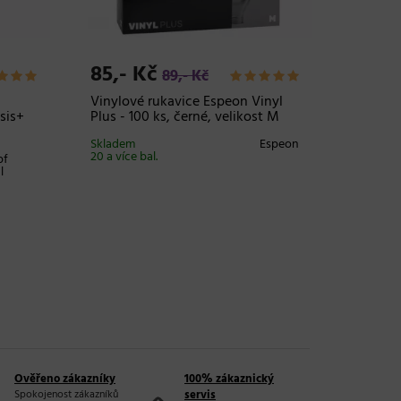
85,- Kč
139,-
89,- Kč
Vinylové rukavice Espeon Vinyl
Olej pr
sis+
Plus - 100 ks, černé, velikost M
Dr. Sant
ml
Skladem
Espeon
20 a více bal.
pf
Skladem 
l
Ověřeno zákazníky
100% zákaznický
Spokojenost zákazníků
servis