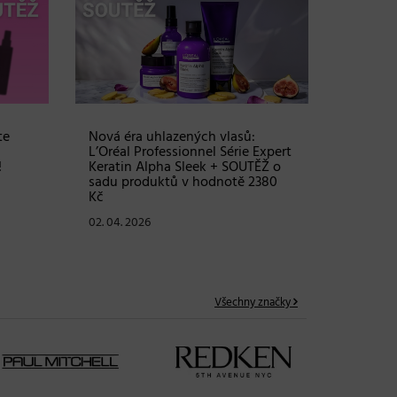
Objem, 
vlasy – 
Grow Fu
24. 03. 2
te
Nová éra uhlazených vlasů:
L’Oréal Professionnel Série Expert
!
Keratin Alpha Sleek + SOUTĚŽ o
sadu produktů v hodnotě 2380
Kč
02. 04. 2026
Všechny značky