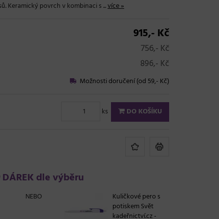
ů. Keramický povrch v kombinaci s ...
více »
915,- Kč
756,- Kč
896,- Kč
Možnosti doručení (od 59,- Kč)
ks
DO KOŠÍKU
DÁREK dle výběru
NEBO
Kuličkové pero s
potiskem Svět
kadeřnictví.cz -