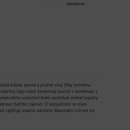
bílofialové
dodá krásné, pevné a pružné vlny. Díky rychlému
pro všechny typy vlasů. Keramický povrch v kombinaci s
automatického uzamčení brání nechtěné změně teploty -
sknout tlačítko zapnutí. O bezpečnost se stará
k zajišťuje snadné odložení. Maximální volnost při