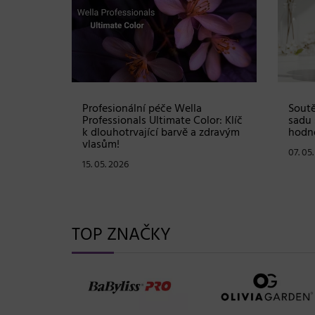
Shampoo:
Profesionální péče Wella
Soutě
ové
Professionals Ultimate Color: Klíč
sadu 
stou
k dlouhotrvající barvě a zdravým
hodno
vlasům!
07. 05
15. 05. 2026
TOP ZNAČKY