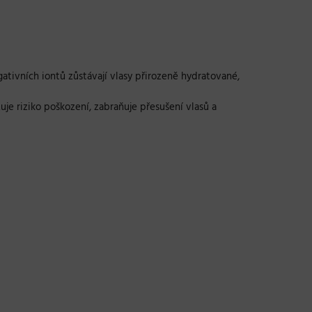
gativních iontů zůstávají vlasy přirozeně hydratované,
je riziko poškození, zabraňuje přesušení vlasů a