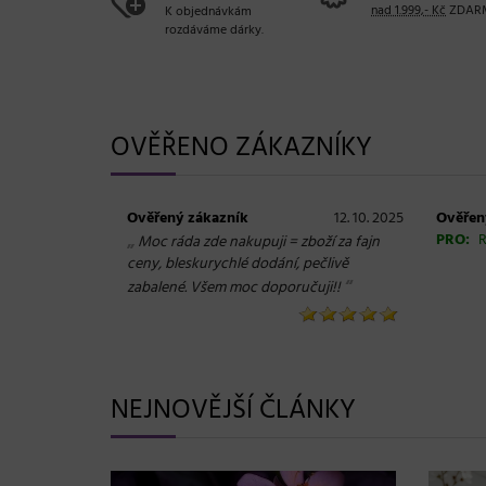
nad 1.999,- Kč
ZDAR
K objednávkám
rozdáváme dárky.
OVĚŘENO ZÁKAZNÍKY
Ověřený zákazník
12. 10. 2025
Ověřen
„
PRO:
R
Moc ráda zde nakupuji = zboží za fajn
ceny, bleskurychlé dodání, pečlivě
“
zabalené. Všem moc doporučuji!!
NEJNOVĚJŠÍ ČLÁNKY