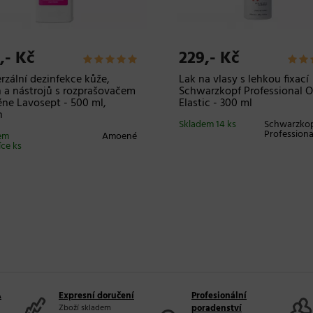
,- Kč
229,- Kč
rzální dezinfekce kůže,
Lak na vlasy s lehkou fixací
 a nástrojů s rozprašovačem
Schwarzkopf Professional O
e Lavosept - 500 ml,
Elastic - 300 ml
n
Skladem 14 ks
Schwarzko
Professiona
em
Amoené
íce ks
A
Expresní doručení
Profesionální
Zboží skladem
poradenství