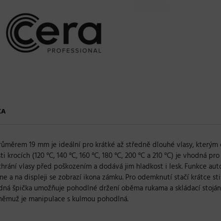
KA
růměrem 19 mm je ideální pro krátké až středně dlouhé vlasy, kterým 
ti krocích (120 °C, 140 °C, 160 °C, 180 °C, 200 °C a 210 °C) je vhodná 
, chrání vlasy před poškozením a dodává jim hladkost i lesk. Funkce 
 a na displeji se zobrazí ikona zámku. Pro odemknutí stačí krátce sti
dná špička umožňuje pohodlné držení oběma rukama a skládací stojáne
y němuž je manipulace s kulmou pohodlná.