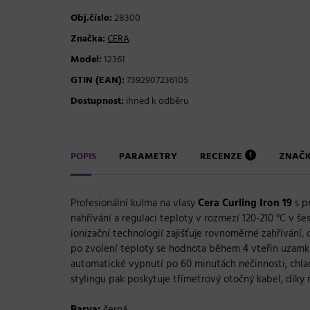
Obj.číslo:
28300
Značka:
CERA
Model:
12361
GTIN (EAN):
7392907236105
Dostupnost:
ihned k odběru
POPIS
PARAMETRY
RECENZE
ZNAČ
1
Profesionální kulma na vlasy
Cera Curling Iron 19
s p
nahřívání a regulaci teploty v rozmezí 120-210 °C v šes
ionizační technologií zajišťuje rovnoměrné zahřívání
po zvolení teploty se hodnota během 4 vteřin uzamkne
automatické vypnutí po 60 minutách nečinnosti, chla
stylingu pak poskytuje třímetrový otočný kabel, dík