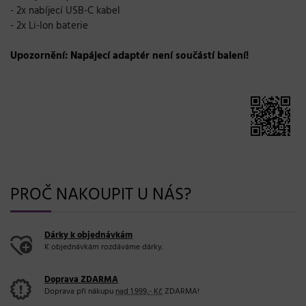
- 2x nabíjecí USB-C kabel
-
2x Li-Ion baterie
Upozornění: Napájecí adaptér není součástí balení!
PROČ NAKOUPIT U NÁS?
Dárky k objednávkám
K objednávkám rozdáváme dárky.
Doprava ZDARMA
Doprava při nákupu
nad 1.999,- Kč
ZDARMA!