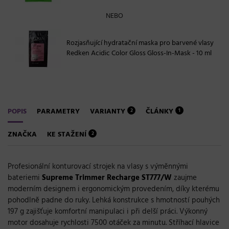
NEBO
Rozjasňující hydratační maska pro barvené vlasy
Redken Acidic Color Gloss Gloss-In-Mask - 10 ml
POPIS
PARAMETRY
VARIANTY
ČLÁNKY
2
1
ZNAČKA
KE STAŽENÍ
2
Profesionální konturovací strojek na vlasy s výměnnými
bateriemi
Supreme Trimmer Recharge ST777/W
zaujme
moderním designem i ergonomickým provedením, díky kterému
pohodlně padne do ruky. Lehká konstrukce s hmotností pouhých
197 g zajišťuje komfortní manipulaci i při delší práci. Výkonný
motor dosahuje rychlosti 7500 otáček za minutu. Stříhací hlavice