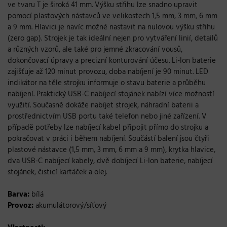
ve tvaru T je široká 41 mm. Výšku střihu lze snadno upravit
pomocí plastových nástavců ve velikostech 1,5 mm, 3 mm, 6 mm
a 9 mm. Hlavici je navíc možné nastavit na nulovou výšku střihu
(zero gap). Strojek je tak ideální nejen pro vytváření linií, detailů
a různých vzorů, ale také pro jemné zkracování vousů,
dokončovací úpravy a precizní konturování účesu. Li-Ion baterie
zajišťuje až 120 minut provozu, doba nabíjení je 90 minut. LED
indikátor na těle strojku informuje o stavu baterie a průběhu
nabíjení. Praktický USB-C nabíjecí stojánek nabízí více možností
využití. Současně dokáže nabíjet strojek, náhradní baterii a
prostřednictvím USB portu také telefon nebo jiné zařízení. V
případě potřeby lze nabíjecí kabel připojit přímo do strojku a
pokračovat v práci i během nabíjení. Součástí balení jsou čtyři
plastové nástavce (1,5 mm, 3 mm, 6 mm a 9 mm), krytka hlavice,
dva USB-C nabíjecí kabely, dvě dobíjecí Li-Ion baterie, nabíjecí
stojánek, čisticí kartáček a olej.
Barva:
bílá
Provoz:
akumulátorový/síťový