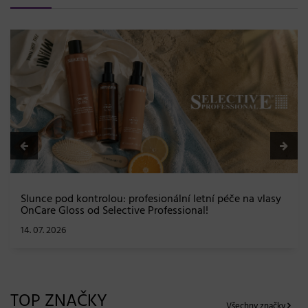
BLONDME přichází s novou érou blond: lesk
a maximální péče bez kompromisů
08. 06. 2026
éče na vlasy
TOP ZNAČKY
Všechny značky