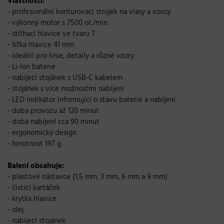
Vlastnosti:
- profesionální konturovací strojek na vlasy a vousy
- výkonný motor s 7500 ot./min.
- stříhací hlavice ve tvaru T
- šířka hlavice 41 mm
- ideální pro linie, detaily a různé vzory
- Li-Ion baterie
- nabíjecí stojánek s USB-C kabelem
- stojánek s více možnostmi nabíjení
- LED indikátor informující o stavu baterie a nabíjení
- doba provozu až 120 minut
- doba nabíjení cca 90 minut
- ergonomický design
- hmotnost 197 g
Balení obsahuje:
- plastové nástavce (1,5 mm, 3 mm, 6 mm a 9 mm)
- čisticí kartáček
- krytka hlavice
- olej
- nabíjecí stojánek