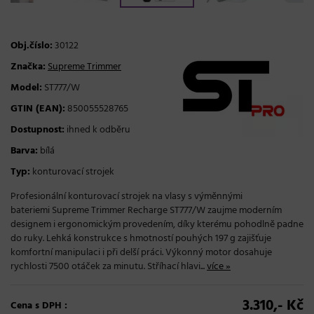
Obj.číslo:
30122
Značka:
Supreme Trimmer
Model:
ST777/W
GTIN (EAN):
850055528765
Dostupnost:
ihned k odběru
Barva:
bílá
Typ:
konturovací strojek
Profesionální konturovací strojek na vlasy s výměnnými
bateriemi Supreme Trimmer Recharge ST777/W zaujme moderním
designem i ergonomickým provedením, díky kterému pohodlně padne
do ruky. Lehká konstrukce s hmotností pouhých 197 g zajišťuje
komfortní manipulaci i při delší práci. Výkonný motor dosahuje
rychlosti 7500 otáček za minutu. Stříhací hlavi...
více »
3.310,- Kč
Cena s DPH :