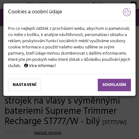
Sleva 20 %
na pánskou kosmetiku
Beviro
!
KATEGORIE
Cookies a osobní údaje
566 440 099
info@svetkadernictvi.cz
Po−pá: 8−17
Vše o nákupu
Kč
MENU
Pro co nejlepší zážitek z procházení webu, abychom si pamatovali,
co máte v košíku, k analýze návštěvnosti, personalizaci obsahu a
reklam, poskytování funkcí sociálních médií využíváme soubory
cookie. Informace o použití našeho webu sdílíme se svými
partnery, kteří údaje mohou zkombinovat s dalšími informacemi,
které jste jim poskytli nebo které získali v důsledku používání jejich
služeb.
Více informací
Elektronika
Strojky
Konturovací a dokončovací
NASTAVENÍ
SOUHLASÍM
Profesionální konturovací
strojek na vlasy s výměnnými
bateriemi Supreme Trimmer
Recharge ST777/W - bílý
[ST777/W]
Napsat recenzi