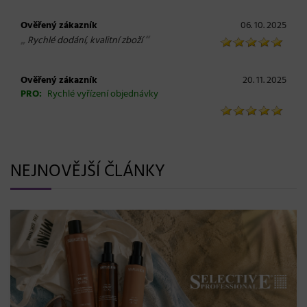
Ověřený zákazník
06. 10. 2025
„
“
Rychlé dodání, kvalitní zboží
Ověřený zákazník
20. 11. 2025
PRO:
Rychlé vyřízení objednávky
NEJNOVĚJŠÍ ČLÁNKY
BLONDME přichází s novou érou blond: lesk, glow efekt
a maximální péče bez kompromisů
08. 06. 2026