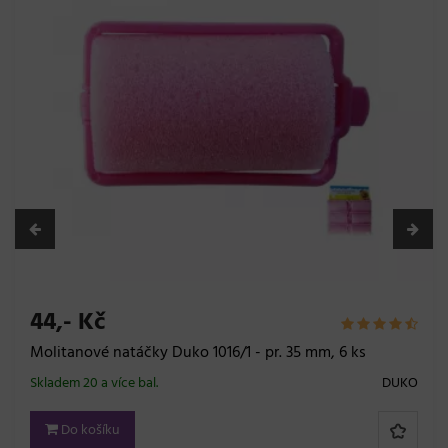
15,- Kč
Sponka do vlasů pukačka Duko - 58 mm, stříbrná, zlatá,
4 ks
Skladem 20 a více bal.
DUKO
Do košíku