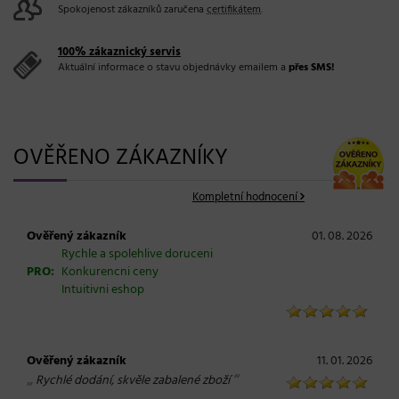
Spokojenost zákazníků zaručena
certifikátem
.
100% zákaznický servis
Aktuální informace o stavu objednávky emailem a
přes SMS!
OVĚŘENO ZÁKAZNÍKY
Kompletní hodnocení
Ověřený zákazník
01. 08. 2026
Rychle a spolehlive doruceni
PRO:
Konkurencni ceny
Intuitivni eshop
Ověřený zákazník
11. 01. 2026
„
“
Rychlé dodání, skvěle zabalené zboží