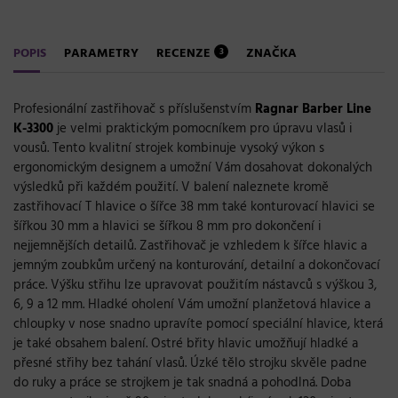
POPIS
PARAMETRY
RECENZE
ZNAČKA
3
Profesionální zastřihovač s příslušenstvím
Ragnar Barber Line
K-3300
je velmi praktickým pomocníkem pro úpravu vlasů i
vousů. Tento kvalitní strojek kombinuje vysoký výkon s
ergonomickým designem a umožní Vám dosahovat dokonalých
výsledků při každém použití. V balení naleznete kromě
zastřihovací T hlavice o šířce 38 mm také konturovací hlavici se
šířkou 30 mm a hlavici se šířkou 8 mm pro dokončení i
nejjemnějších detailů. Zastřihovač je vzhledem k šířce hlavic a
jemným zoubkům určený na konturování, detailní a dokončovací
práce. Výšku střihu lze upravovat použitím nástavců s výškou 3,
6, 9 a 12 mm. Hladké oholení Vám umožní planžetová hlavice a
chloupky v nose snadno upravíte pomocí speciální hlavice, která
je také obsahem balení. Ostré břity hlavic umožňují hladké a
přesné střihy bez tahání vlasů. Úzké tělo strojku skvěle padne
do ruky a práce se strojkem je tak snadná a pohodlná. Doba