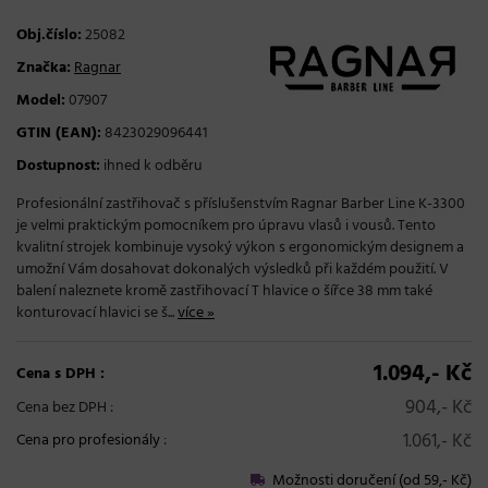
Obj.číslo:
25082
Značka:
Ragnar
Model:
07907
GTIN (EAN):
8423029096441
Dostupnost:
ihned k odběru
Profesionální zastřihovač s příslušenstvím Ragnar Barber Line K-3300
je velmi praktickým pomocníkem pro úpravu vlasů i vousů. Tento
kvalitní strojek kombinuje vysoký výkon s ergonomickým designem a
umožní Vám dosahovat dokonalých výsledků při každém použití. V
balení naleznete kromě zastřihovací T hlavice o šířce 38 mm také
konturovací hlavici se š...
více »
1.094,- Kč
Cena s DPH :
904,- Kč
Cena bez DPH :
1.061,- Kč
Cena pro profesionály
:
Možnosti doručení (od 59,- Kč)