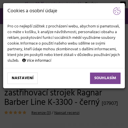
Sleva 20 %
na pánskou kosmetiku
Beviro
!
KATEGORIE
Cookies a osobní údaje
566 440 099
info@svetkadernictvi.cz
Po−pá: 8−17
Vše o nákupu
Kč
MENU
Pro co nejlepší zážitek z procházení webu, abychom si pamatovali,
co máte v košíku, k analýze návštěvnosti, personalizaci obsahu a
reklam, poskytování funkcí sociálních médií využíváme soubory
cookie. Informace o použití našeho webu sdílíme se svými
partnery, kteří údaje mohou zkombinovat s dalšími informacemi,
které jste jim poskytli nebo které získali v důsledku používání jejich
služeb.
Více informací
Elektronika
Strojky
Konturovací a dokončovací
NASTAVENÍ
SOUHLASÍM
Profesionální holicí a
zastřihovací strojek Ragnar
Barber Line K-3300 - černý
[07907]
Recenze (
3
)
/
Napsat recenzi