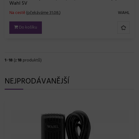
Wahl 5V
Na cestě
(
očekáváme 31.08.
)
WAHL
Do košíku
1
−
18
(z
18
produktů)
NEJPRODÁVANĚJŠÍ