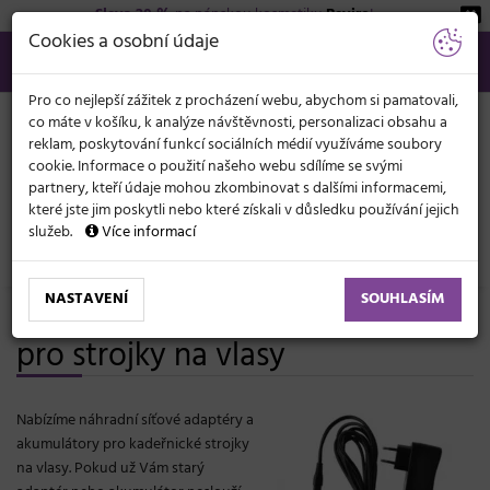
Sleva 20 %
na pánskou kosmetiku
Beviro
!
KATEGORIE
Cookies a osobní údaje
566 440 099
info@svetkadernictvi.cz
Po−pá: 8−17
Vše o nákupu
Kč
MENU
Pro co nejlepší zážitek z procházení webu, abychom si pamatovali,
co máte v košíku, k analýze návštěvnosti, personalizaci obsahu a
reklam, poskytování funkcí sociálních médií využíváme soubory
cookie. Informace o použití našeho webu sdílíme se svými
partnery, kteří údaje mohou zkombinovat s dalšími informacemi,
které jste jim poskytli nebo které získali v důsledku používání jejich
služeb.
Více informací
Elektronika
Strojky
Příslušenství
NASTAVENÍ
SOUHLASÍM
Síťové adaptéry a akumulátory
pro strojky na vlasy
Nabízíme náhradní síťové adaptéry a
akumulátory pro kadeřnické strojky
na vlasy. Pokud už Vám starý