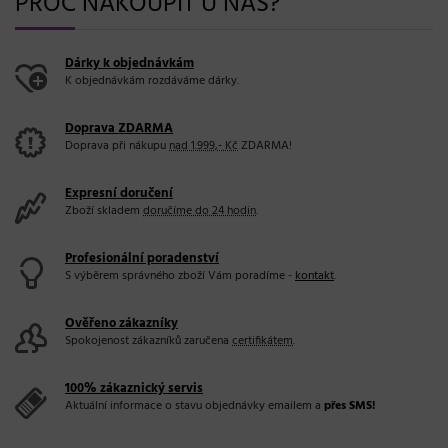
PROČ NAKOUPIT U NÁS?
Dárky k objednávkám
K objednávkám rozdáváme dárky.
Doprava ZDARMA
Doprava při nákupu
nad 1.999,- Kč
ZDARMA!
Expresní doručení
Zboží skladem
doručíme do 24 hodin
.
Profesionální poradenství
S výběrem správného zboží Vám poradíme -
kontakt
.
Ověřeno zákazníky
Spokojenost zákazníků zaručena
certifikátem
.
100% zákaznický servis
Aktuální informace o stavu objednávky emailem a
přes SMS!