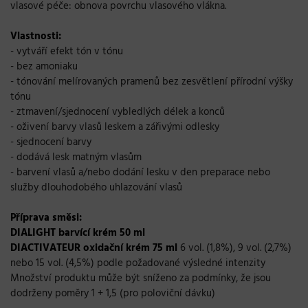
vlasové péče: obnova povrchu vlasového vlákna.
Vlastnosti:
-
vytváří efekt tón v tónu
- bez amoniaku
- tónování melírovaných pramenů bez zesvětlení přírodní výšky
tónu
- ztmavení/sjednocení vybledlých délek a konců
- oživení barvy vlasů leskem a zářivými odlesky
- sjednocení barvy
- dodává lesk matným vlasům
- barvení vlasů a/nebo dodání lesku v den preparace nebo
služby dlouhodobého uhlazování vlasů
Příprava směsi:
DIALIGHT barvící krém 50 ml
DIACTIVATEUR oxidační krém 75 ml
6 vol. (1,8%), 9 vol. (2,7%)
nebo 15 vol. (4,5%) podle požadované výsledné intenzity
Množství produktu může být sníženo za podmínky, že jsou
dodrženy poměry 1 + 1,5 (pro poloviční dávku)