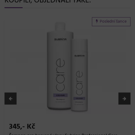
KOUPILI, OBJEDNALI TAKÉ:
359,- Kč
Maska pro vlnité a kudrnaté vlasy Black Rose Curly
Dream Mask - 1000 ml
Skladem 20 a více ks
Black Professional
Do košíku