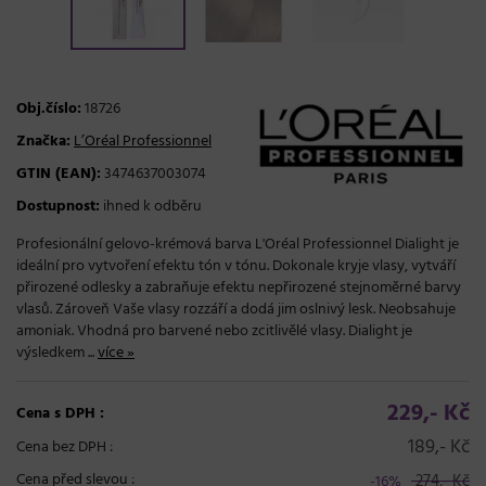
Obj.číslo:
18726
Značka:
L’Oréal Professionnel
GTIN (EAN):
3474637003074
Dostupnost:
ihned k odběru
Profesionální gelovo-krémová barva L'Oréal Professionnel Dialight je
ideální pro vytvoření efektu tón v tónu. Dokonale kryje vlasy, vytváří
přirozené odlesky a zabraňuje efektu nepřirozené stejnoměrné barvy
vlasů. Zároveň Vaše vlasy rozzáří a dodá jim oslnivý lesk. Neobsahuje
amoniak. Vhodná pro barvené nebo zcitlivělé vlasy. Dialight je
výsledkem ...
více »
229,- Kč
Cena s DPH :
189,- Kč
Cena bez DPH :
Cena před slevou :
274,- Kč
-16%