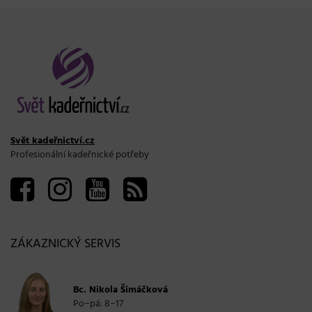
Svět kadeřnictví.cz
Profesionální kadeřnické potřeby
ZÁKAZNICKÝ SERVIS
Bc. Nikola Šimáčková
Po−pá: 8−17