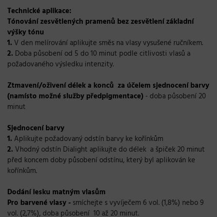
Technické aplikace:
Tónování zesvětlených pramenů bez zesvětlení základní
výšky tónu
1.
V den melírování aplikujte směs na vlasy vysušené ručníkem.
2.
Doba působení od 5 do 10 minut podle citlivosti vlasů a
požadovaného výsledku intenzity.
Ztmavení/oživení délek a konců za účelem sjednocení barvy
(namísto možné služby předpigmentace)
- doba působení 20
minut
S
jednocení barvy
1.
Aplikujte požadovaný odstín barvy ke kořínkům
2.
Vhodný odstín Dialight aplikujte do délek a špiček 20 minut
před koncem doby působení odstínu, který byl aplikován ke
kořínkům.
D
odání lesku matným vlasům
Pro barvené vlasy -
smíchejte s vyvíječem
6 vol. (1,8%) nebo 9
vol. (2,7%), doba působení 10 až 20 minut.