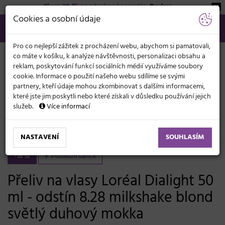
Sleva 20 %
na pánskou kosmetiku
Beviro
!
KATEGORIE
Cookies a osobní údaje
566 440 099
info@svetkadernictvi.cz
Po−pá: 8−17
Vše o nákupu
Kč
MENU
Pro co nejlepší zážitek z procházení webu, abychom si pamatovali,
co máte v košíku, k analýze návštěvnosti, personalizaci obsahu a
reklam, poskytování funkcí sociálních médií využíváme soubory
cookie. Informace o použití našeho webu sdílíme se svými
partnery, kteří údaje mohou zkombinovat s dalšími informacemi,
které jste jim poskytli nebo které získali v důsledku používání jejich
služeb.
Více informací
Vlasová kosmetika
Barvy, melíry, přelivy
Přelivy
Dia Light 60 ml, 50 ml
NASTAVENÍ
SOUHLASÍM
-16%
Poslední šance
Přeliv na vlasy Loréal Dialight 50
ml - odstín 8.28 milkshake blond
světlý duhový mokka