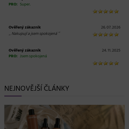
PRO:
Super.
Ověřený zákazník
26. 07. 2026
„
“
Nakupují a jsem spokojená
Ověřený zákazník
24. 11. 2025
PRO:
Jsem spokojená
NEJNOVĚJŠÍ ČLÁNKY
BLONDME přichází s novou érou blond: lesk, glow efekt
a maximální péče bez kompromisů
08. 06. 2026