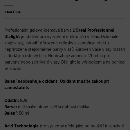
ZNAČKA
Profesionální gelovo-krémová barva
L'Oréal Professionnel
Dialight
je ideální pro vytvoření efektu tón v tónu. Dokonale
kryje vlasy, vytváří přirozené odlesky a zabraňuje efektu
nepřirozené stejnoměrné barvy vlasů. Zároveň Vaše vlasy rozzáří
a dodá jim oslnivý lesk. Neobsahuje amoniak. Vhodná pro
barvené nebo zcitlivělé vlasy. Dialight je výsledkem a na pohled
senzační.
Balení neobsahuje oxidant. Oxidant musíte zakoupit
samostatně.
Odstín:
8.28
Barva:
milkshake blond světlá duhová mokka
Balení:
50 ml
Acid Technologie
pro výsledný efekt jako po použití intenzivní