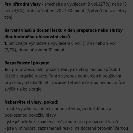
Pro přírodní vlasy
-
smíchejte s vyvíječem 9 vol. (2,7%) nebo 15
vol. (4,5%), doba působení 20 až 30 minut. (Vytvoří pouze lehký
tón)
Barvení vlasů a dodání lesku v den preparace nebo služby
dlouhodobého uhlazování vlasů
1.
Smíchejte výhradně s vyvíječem
6 vol. (1,8%) nebo 9 vol.
(2,7%), doba působení 10 minut
Bezpečnostní pokyny:
Jen pro profesionální použití. Barvy na vlasy mohou způsobit
těžké alergické reakce. Tento výrobek není určen k používání
pro osoby mladší 16 let. Dočasné tetování černou hennou může
zvýšit riziko alergie.
Nebarvěte si vlasy, pokud:
- máte vyrážku na obličeji nebo citlivou, podrážděnou a
poškozenou pokožku hlavy
- jste již někdy zaznamenali nějakou reakci po barvení vlasů
- jste v minulosti zaznamenali reakci na dočasné tetování černou