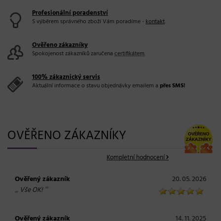
Profesionální poradenství
S výběrem správného zboží Vám poradíme -
kontakt
.
Ověřeno zákazníky
Spokojenost zákazníků zaručena
certifikátem
.
100% zákaznický servis
Aktuální informace o stavu objednávky emailem a
přes SMS!
OVĚŘENO ZÁKAZNÍKY
Kompletní hodnocení
Ověřený zákazník
20. 05. 2026
„
“
Vše OK!
Ověřený zákazník
14. 11. 2025