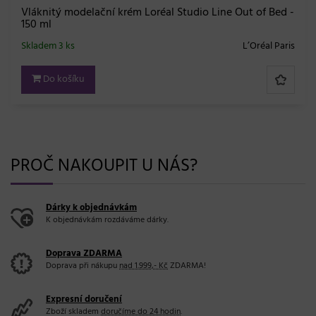
 of Bed -
Rozjasňující šampon pro blond vlasy Kérastase 
Absolu Bain Lumiére - 500 ml
Oréal Paris
Skladem 9 ks
Kéras
Do košíku
PROČ NAKOUPIT U NÁS?
Dárky k objednávkám
K objednávkám rozdáváme dárky.
Doprava ZDARMA
Doprava při nákupu
nad 1.999,- Kč
ZDARMA!
Expresní doručení
Zboží skladem
doručíme do 24 hodin
.