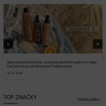
BLONDME přichází s novou érou blond: lesk, glow efekt
a maximální péče bez kompromisů
08. 06. 2026
TOP ZNAČKY
Všechny značky