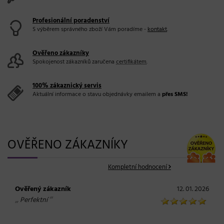
Profesionální poradenství
S výběrem správného zboží Vám poradíme -
kontakt
.
Ověřeno zákazníky
Spokojenost zákazníků zaručena
certifikátem
.
100% zákaznický servis
Aktuální informace o stavu objednávky emailem a
přes SMS!
OVĚŘENO ZÁKAZNÍKY
Kompletní hodnocení
Ověřený zákazník
12. 01. 2026
„
“
Perfektní