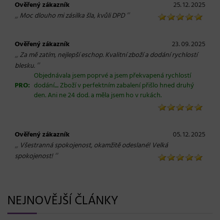
Ověřený zákazník
25. 12. 2025
„
“
Moc dlouho mi zásilka šla, kvůli DPD
Ověřený zákazník
23. 09. 2025
„
Za mě zatím, nejlepší eschop. Kvalitní zboží a dodání rychlostí
“
blesku.
Objednávala jsem poprvé a jsem překvapená rychlostí
PRO:
dodání.... Zboží v perfektním zabalení přišlo hned druhý
den. Ani ne 24 dod. a měla jsem ho v rukách.
Ověřený zákazník
05. 12. 2025
„
Všestranná spokojenost, okamžitě odeslané! Velká
“
spokojenost!
NEJNOVĚJŠÍ ČLÁNKY