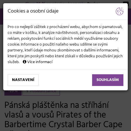
Sleva 20 %
na pánskou kosmetiku
Beviro
!
KATEGORIE
Cookies a osobní údaje
566 440 099
info@svetkadernictvi.cz
Po−pá: 8−17
Vše o nákupu
Kč
MENU
Pro co nejlepší zážitek z procházení webu, abychom si pamatovali,
co máte v košíku, k analýze návštěvnosti, personalizaci obsahu a
reklam, poskytování funkcí sociálních médií využíváme soubory
cookie. Informace o použití našeho webu sdílíme se svými
partnery, kteří údaje mohou zkombinovat s dalšími informacemi,
které jste jim poskytli nebo které získali v důsledku používání jejich
služeb.
Více informací
Kadeřnické potřeby
Pláštěnky, zástěry
Pláštěnky
Barber
NASTAVENÍ
SOUHLASÍM
-29%
Poslední šance
Pánská pláštěnka na stříhání
vlasů a vousů Pirates of the
Barbertime Crystal Barber Cape