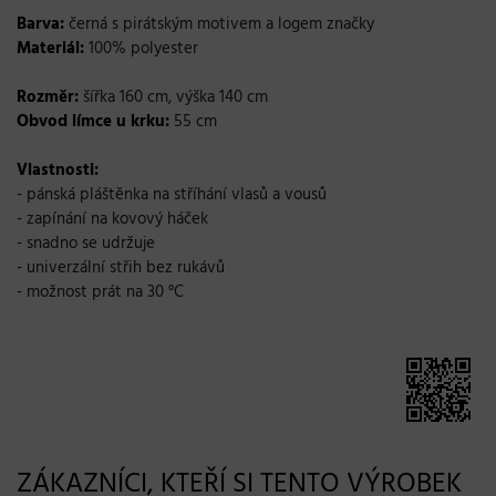
Barva:
černá s pirátským motivem a logem značky
Materiál:
100% polyester
Rozměr:
šířka 160 cm, výška 140 cm
Obvod límce u krku:
55 cm
Vlastnosti:
- pánská pláštěnka na stříhání vlasů a vousů
- zapínání na kovový háček
- snadno se udržuje
-
univerzální střih bez rukávů
- možnost prát na
30 °
C
ZÁKAZNÍCI, KTEŘÍ SI TENTO VÝROBEK