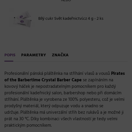
NEBO
Bílý cukr Svět kadeřnictví.cz 4 g - 2 ks
POPIS
PARAMETRY
ZNAČKA
Profesionální pánská pláštěnka na stříhání vlasů a vousů
Pirates
of the Barbertime Crystal Barber Cape
se zapínáním na
kovový háček je nepostradatelným pomocníkem pro každý
profesionální kadeřnický salon, barbershop nebo při domácím
stříhání. Pláštěnka je vyrobena ze 100%
polyesteru, což je
velmi
prodyšný materiál, který
odpuzuje vodu a snadno se
udržuje. Pláštěnka má univerzální střih bez rukávů a je možné ji
prát na
30 °
C.
Díky kombinaci všech vlastností je tedy velmi
praktickým pomocníkem.