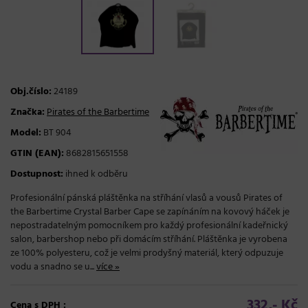
Obj.číslo:
24189
Značka:
Pirates of the Barbertime
Model:
BT 904
GTIN (EAN):
8682815651558
Dostupnost:
ihned k odběru
Profesionální pánská pláštěnka na stříhání vlasů a vousů Pirates of
the Barbertime Crystal Barber Cape se zapínáním na kovový háček je
nepostradatelným pomocníkem pro každý profesionální kadeřnický
salon, barbershop nebo při domácím stříhání. Pláštěnka je vyrobena
ze 100% polyesteru, což je velmi prodyšný materiál, který odpuzuje
vodu a snadno se u...
více »
332,- Kč
Cena s DPH :