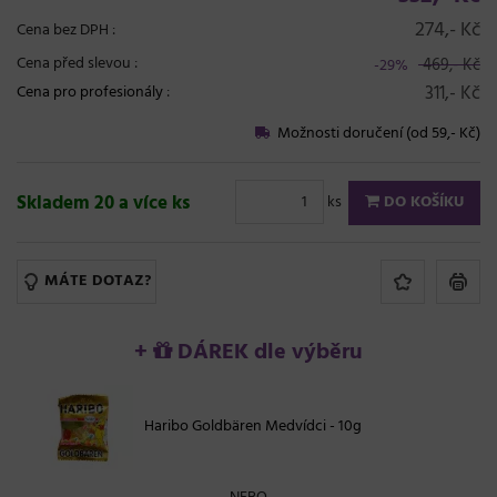
274,- Kč
Cena bez DPH :
Cena před slevou :
469,- Kč
-29%
311,- Kč
Cena pro profesionály
:
Možnosti doručení (od 59,- Kč)
Skladem 20 a více ks
ks
DO KOŠÍKU
MÁTE DOTAZ?
+
DÁREK dle výběru
Haribo Goldbären Medvídci - 10g