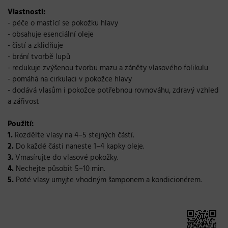
Vlastnosti:
- péče o mastící se pokožku hlavy
- obsahuje esenciální oleje
- čistí a zklidňuje
- brání tvorbě lupů
- redukuje zvýšenou tvorbu mazu a záněty vlasového folikulu
- pomáhá na cirkulaci v pokožce hlavy
- dodává vlasům i pokožce potřebnou rovnováhu, zdravý vzhled
a zářivost
Použití:
1.
Rozdělte vlasy na 4–5 stejných částí.
2.
Do každé části naneste 1–4 kapky oleje.
3.
Vmasírujte do vlasové pokožky.
4.
Nechejte působit 5–10 min.
5.
Poté vlasy umyjte vhodným šamponem a kondicionérem.