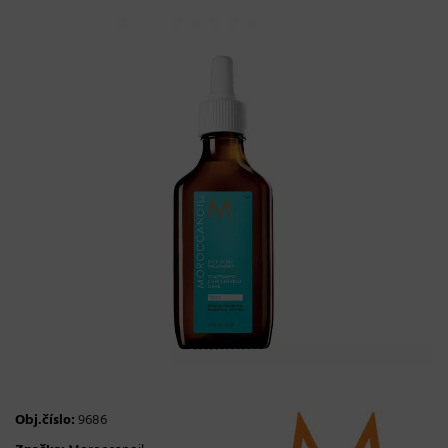
Obj.číslo:
9686