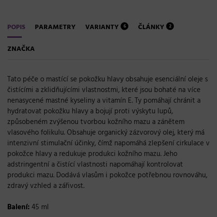
POPIS
PARAMETRY
VARIANTY
ČLÁNKY
6
2
ZNAČKA
Tato péče o mastící se pokožku hlavy obsahuje esenciální oleje s
čistícími a zklidňujícími vlastnostmi, které jsou bohaté na více
nenasycené mastné kyseliny a vitamín E. Ty pomáhají chránit a
hydratovat pokožku hlavy a bojují proti výskytu lupů,
způsobeném zvýšenou tvorbou kožního mazu a zánětem
vlasového folikulu. Obsahuje organický zázvorový olej, který má
intenzivní stimulační účinky, čímž napomáhá zlepšení cirkulace v
pokožce hlavy a redukuje produkci kožního mazu. Jeho
adstringentní a čistící vlastnosti napomáhají kontrolovat
produkci mazu. Dodává vlasům i pokožce potřebnou rovnováhu,
zdravý vzhled a zářivost.
Balení:
45 ml