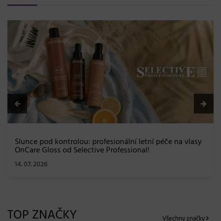
BLONDME přichází s novou érou blond: lesk, glow efekt
a maximální péče bez kompromisů
08. 06. 2026
TOP ZNAČKY
Všechny značky