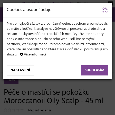
Sleva 20 %
na pánskou kosmetiku
Beviro
!
KATEGORIE
Cookies a osobní údaje
566 440 099
info@svetkadernictvi.cz
Po−pá: 8−17
Vše o nákupu
Kč
MENU
Pro co nejlepší zážitek z procházení webu, abychom si pamatovali,
co máte v košíku, k analýze návštěvnosti, personalizaci obsahu a
reklam, poskytování funkcí sociálních médií využíváme soubory
cookie. Informace o použití našeho webu sdílíme se svými
partnery, kteří údaje mohou zkombinovat s dalšími informacemi,
které jste jim poskytli nebo které získali v důsledku používání jejich
služeb.
Více informací
Vlasová kosmetika
Masky a péče
Lupy a problematika pokožky
NASTAVENÍ
SOUHLASÍM
-12%
Péče o mastící se pokožku
Moroccanoil Oily Scalp - 45 ml
Napsat recenzi