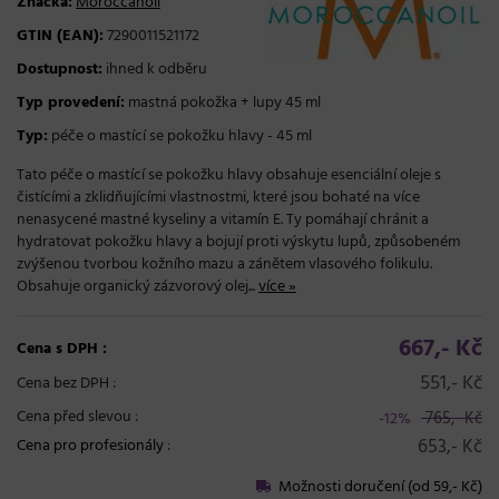
Značka:
Moroccanoil
GTIN (EAN):
7290011521172
Dostupnost:
ihned k odběru
Typ provedení:
mastná pokožka + lupy 45 ml
Typ:
péče o mastící se pokožku hlavy - 45 ml
Tato péče o mastící se pokožku hlavy obsahuje esenciální oleje s
čistícími a zklidňujícími vlastnostmi, které jsou bohaté na více
nenasycené mastné kyseliny a vitamín E. Ty pomáhají chránit a
hydratovat pokožku hlavy a bojují proti výskytu lupů, způsobeném
zvýšenou tvorbou kožního mazu a zánětem vlasového folikulu.
Obsahuje organický zázvorový olej...
více »
667,- Kč
Cena s DPH :
551,- Kč
Cena bez DPH :
Cena před slevou :
765,- Kč
-12%
653,- Kč
Cena pro profesionály
:
Možnosti doručení (od 59,- Kč)