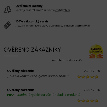
Ověřeno zákazníky
Spokojenost zákazníků zaručena
certifikátem
.
100% zákaznický servis
Aktuální informace o stavu objednávky emailem a
přes SMS!
OVĚŘENO ZÁKAZNÍKY
Kompletní hodnocení
Ověřený zákazník
22. 01. 2026
„
“
Skvělá komunikace, rychlé dodání zboží.
Ověřený zákazník
22. 07. 2026
PRO:
extrémně rychlé doručení, nabídka produktů