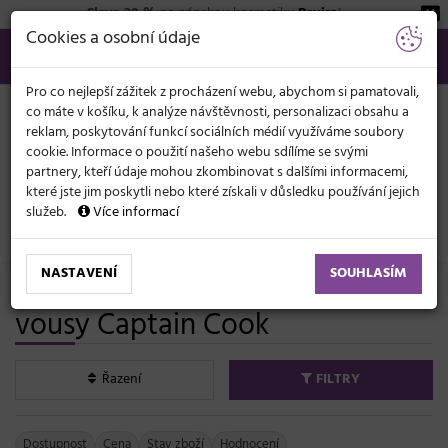
Sleva 20 %
na pánskou kosmetiku
Beviro
!
KATEGORIE
Cookies a osobní údaje
566 440 099
info@svetkadernictvi.cz
Po−pá: 8−17
Vše o nákupu
Kč
MENU
Pro co nejlepší zážitek z procházení webu, abychom si pamatovali,
co máte v košíku, k analýze návštěvnosti, personalizaci obsahu a
reklam, poskytování funkcí sociálních médií využíváme soubory
cookie. Informace o použití našeho webu sdílíme se svými
partnery, kteří údaje mohou zkombinovat s dalšími informacemi,
které jste jim poskytli nebo které získali v důsledku používání jejich
služeb.
Více informací
Holičství (Barber)
Pánská kosmetika
NASTAVENÍ
SOUHLASÍM
Pánské šampony a péče na
vousy Captain Cook
Řazení
FILTRY
Dostupnost
Cena
Stav zboží
Hodnocení