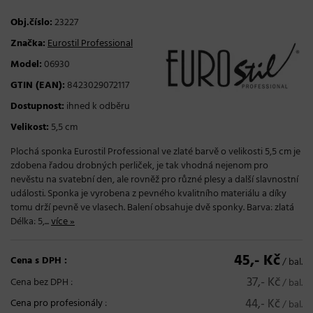
Obj.číslo:
23227
Značka:
Eurostil Professional
Model:
06930
GTIN (EAN):
8423029072117
Dostupnost:
ihned k odběru
Velikost:
5,5 cm
Plochá sponka Eurostil Professional ve zlaté barvě o velikosti 5,5 cm je
zdobena řadou drobných perliček, je tak vhodná nejenom pro
nevěstu na svatební den, ale rovněž pro různé plesy a další slavnostní
události. Sponka je vyrobena z pevného kvalitního materiálu a díky
tomu drží pevně ve vlasech. Balení obsahuje dvě sponky. Barva: zlatá
Délka: 5,...
více »
45,- Kč
Cena s DPH :
/ bal.
37,- Kč
Cena bez DPH :
/ bal.
44,- Kč
Cena pro profesionály
:
/ bal.