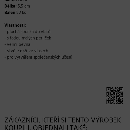
Délka:
5,5 cm
Balení:
2 ks
Vlastnosti:
- plochá sponka do vlasů
- s řadou malých perliček
- velmi pevná
- skvěle drží ve vlasech
- pro vytváření společenských účesů
ZÁKAZNÍCI, KTEŘÍ SI TENTO VÝROBEK
KOUPILI, OBJEDNALI TAKÉ: