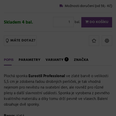
Možnosti doručení (od 59,- Kč)
Skladem 4 bal.
bal.
DO KOŠÍKU
MÁTE DOTAZ?
POPIS
PARAMETRY
VARIANTY
ZNAČKA
1
Plochá sponka
Eurostil
Professional
ve zlaté barvě o velikosti
5,5 cm je zdobena řadou drobných perliček, je tak vhodná
nejenom pro nevěstu na svatební den, ale rovněž pro různé
plesy a další slavnostní události. Sponka je vyrobena z pevného
kvalitního materiálu a díky tomu drží pevně ve vlasech. Balení
obsahuje dvě sponky.
Barva:
zlatá