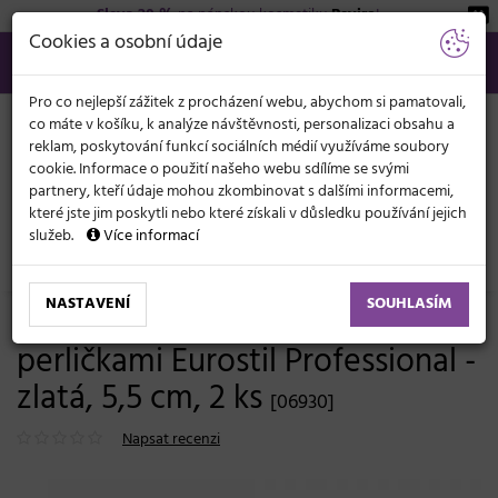
Sleva 20 %
na pánskou kosmetiku
Beviro
!
KATEGORIE
Cookies a osobní údaje
566 440 099
info@svetkadernictvi.cz
Po−pá: 8−17
Vše o nákupu
Kč
MENU
Pro co nejlepší zážitek z procházení webu, abychom si pamatovali,
co máte v košíku, k analýze návštěvnosti, personalizaci obsahu a
reklam, poskytování funkcí sociálních médií využíváme soubory
cookie. Informace o použití našeho webu sdílíme se svými
partnery, kteří údaje mohou zkombinovat s dalšími informacemi,
které jste jim poskytli nebo které získali v důsledku používání jejich
služeb.
Více informací
Doplňky do vlasů
Ozdoby a šperky
NASTAVENÍ
SOUHLASÍM
Ozdobná plochá sponka s
perličkami Eurostil Professional -
zlatá, 5,5 cm, 2 ks
[06930]
Napsat recenzi