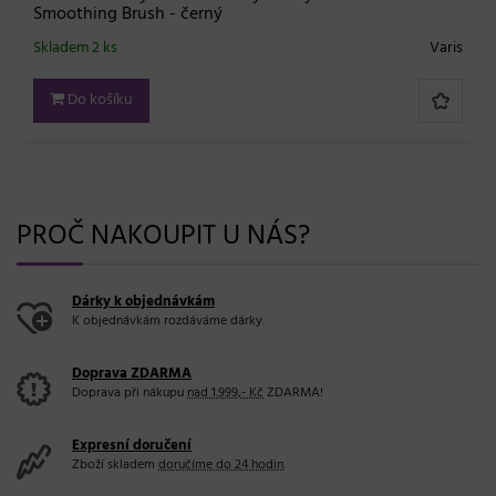
Smoothing Brush - černý
Skladem 2 ks
Varis
Do košíku
PROČ NAKOUPIT U NÁS?
Dárky k objednávkám
K objednávkám rozdáváme dárky.
Doprava ZDARMA
Doprava při nákupu
nad 1.999,- Kč
ZDARMA!
Expresní doručení
Zboží skladem
doručíme do 24 hodin
.