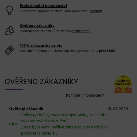
Profesionální poradenství
S výběrem správného zboží Vám poradíme -
kontakt
.
Ověřeno zákazníky
Spokojenost zákazníků zaručena
certifikátem
.
100% zákaznický servis
Aktuální informace o stavu objednávky emailem a
přes SMS!
OVĚŘENO ZÁKAZNÍKY
Kompletní hodnocení
Ověřený zákazník
18. 06. 2026
Velice rychlé vychystání objednávky, i následné
vyexpedování a doručení
PRO:
Zboží bylo velmi pečlivě zabaleno, aby nedošlo k
poškození materiálu.