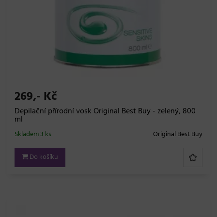
269,- Kč
Depilační přírodní vosk Original Best Buy - zelený, 800
ml
Skladem 3 ks
Original Best Buy
Do košíku