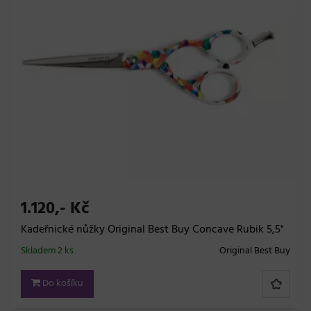
1.120,- Kč
Kadeřnické nůžky Original Best Buy Concave Rubik 5,5"
Skladem 2 ks
Original Best Buy
Do košíku