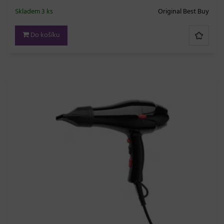
Skladem 3 ks
Original Best Buy
Do košíku