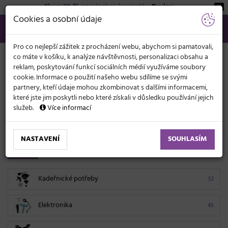
Sleva 20 %
na pánskou kosmetiku
Beviro
!
KATEGORIE
Cookies a osobní údaje
566 440 099
info@svetkadernictvi.cz
Po−pá: 8−17
Vše o nákupu
Kč
MENU
Pro co nejlepší zážitek z procházení webu, abychom si pamatovali,
co máte v košíku, k analýze návštěvnosti, personalizaci obsahu a
reklam, poskytování funkcí sociálních médií využíváme soubory
cookie. Informace o použití našeho webu sdílíme se svými
partnery, kteří údaje mohou zkombinovat s dalšími informacemi,
které jste jim poskytli nebo které získali v důsledku používání jejich
služeb.
Více informací
Značky
Original Best Buy
NASTAVENÍ
SOUHLASÍM
Original Best Buy
Kadeřnické potřeby
53
Elektronika
45