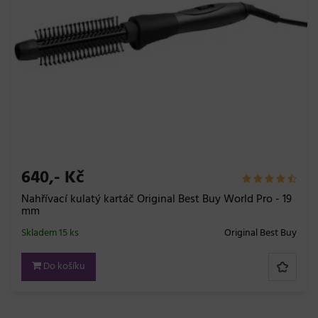
640,- Kč
Nahřívací kulatý kartáč Original Best Buy World Pro - 19
mm
Skladem 15 ks
Original Best Buy
Do košíku