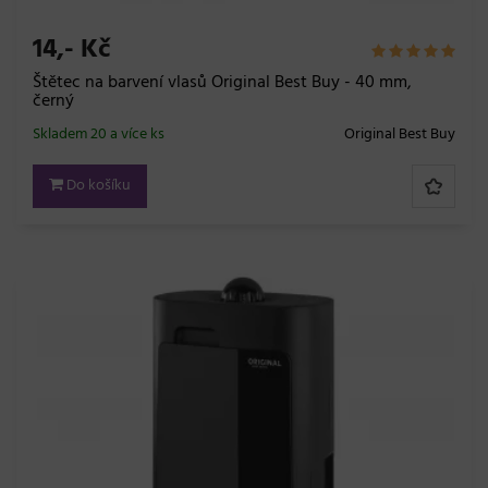
14,- Kč
Štětec na barvení vlasů Original Best Buy - 40 mm,
černý
Skladem 20 a více ks
Original Best Buy
Do košíku