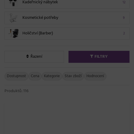
Kadeřnický nábytek
12
Kosmetické potřeby
9
Holičství (Barber)
2
Řazení
FILTRY
Dostupnost
Cena
Kategorie
Stav zboží
Hodnocení
Produktů: 116