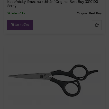
Kadeřnický límec na stříhání Original Best Buy 3010100 -
černý
Skladem 1 ks
Original Best Buy
Do košíku