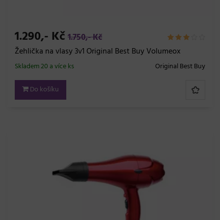
1.290,- Kč
1.750,- Kč
Žehlička na vlasy 3v1 Original Best Buy Volumeox
Skladem 20 a více ks
Original Best Buy
Do košíku