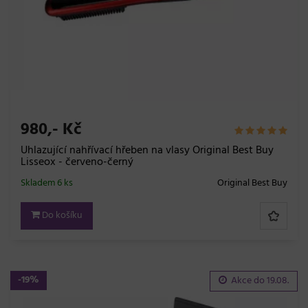
980,- Kč
Uhlazující nahřívací hřeben na vlasy Original Best Buy
Lisseox - červeno-černý
Skladem 6 ks
Original Best Buy
Do košíku
-19%
Akce do
19.08.