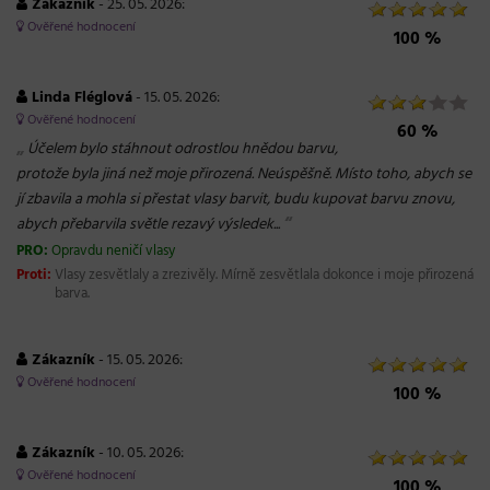
Zákazník
- 25. 05. 2026:
Ověřené hodnocení
100 %
Linda Fléglová
- 15. 05. 2026:
Ověřené hodnocení
60 %
„
Účelem bylo stáhnout odrostlou hnědou barvu,
protože byla jiná než moje přirozená. Neúspěšně. Místo toho, abych se
jí zbavila a mohla si přestat vlasy barvit, budu kupovat barvu znovu,
“
abych přebarvila světle rezavý výsledek...
PRO:
Opravdu neničí vlasy
Proti:
Vlasy zesvětlaly a zrezivěly. Mírně zesvětlala dokonce i moje přirozená
barva.
Zákazník
- 15. 05. 2026:
Ověřené hodnocení
100 %
Zákazník
- 10. 05. 2026:
Ověřené hodnocení
100 %