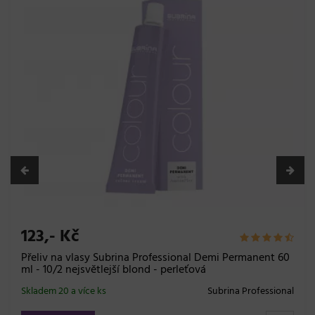
123,- Kč
nt 60
Přeliv na vlasy Subrina Professional Demi Permane
ml - 10/1 nejsvětlejší blond - popelavá
sional
Skladem 20 a více ks
Subrina Profes