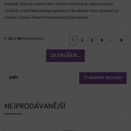
případě, že je na vlasech jen 1 vrstva. Pokud byly vlasy barvené
vícekrát, je potřeba postup opakovat. Na dlouhé vlasy doporučuji
“
koupit 2 balení. Fixační emulze postačí jen jedna.
1
−
20
(z
84
hodnocení)
1
2
3
4
...
20 DALŠÍCH...
ZPĚT
NAPSAT RECENZI
NEJPRODÁVANĚJŠÍ