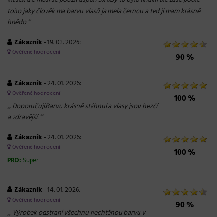
vlásek ale musí se použít aspoň 3x aby to bylo finální ale zase podle
toho jaky člověk ma barvu vlasů ja mela černou a ted ji mam krásně
“
hnědo
Zákazník
- 19. 03. 2026:
Ověřené hodnocení
90 %
Zákazník
- 24. 01. 2026:
Ověřené hodnocení
100 %
„
Doporučuji.Barvu krásně stáhnul a vlasy jsou hezčí
“
a zdravější.
Zákazník
- 24. 01. 2026:
Ověřené hodnocení
100 %
PRO:
Super
Zákazník
- 14. 01. 2026:
Ověřené hodnocení
90 %
„
Výrobek odstraní všechnu nechtěnou barvu v