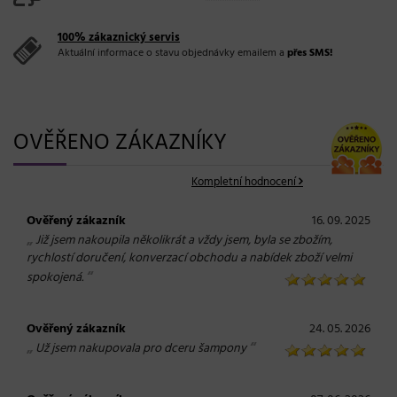
100% zákaznický servis
Aktuální informace o stavu objednávky emailem a
přes SMS!
OVĚŘENO ZÁKAZNÍKY
Kompletní hodnocení
Ověřený zákazník
16. 09. 2025
„
Již jsem nakoupila několikrát a vždy jsem, byla se zbožím,
rychlostí doručení, konverzací obchodu a nabídek zboží velmi
“
spokojená.
Ověřený zákazník
24. 05. 2026
„
“
Už jsem nakupovala pro dceru šampony