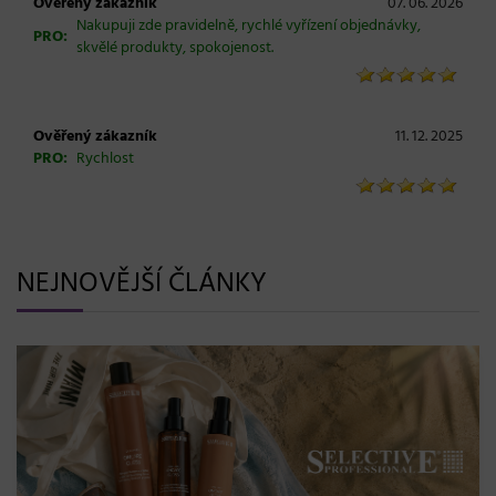
Ověřený zákazník
07. 06. 2026
Nakupuji zde pravidelně, rychlé vyřízení objednávky,
PRO:
skvělé produkty, spokojenost.
Ověřený zákazník
11. 12. 2025
PRO:
Rychlost
NEJNOVĚJŠÍ ČLÁNKY
BLONDME přichází s novou érou blond: lesk, glow efekt
a maximální péče bez kompromisů
08. 06. 2026