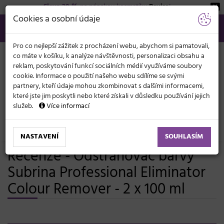
Sleva 20 %
na pánskou kosmetiku
Beviro
!
KATEGORIE
Cookies a osobní údaje
566 440 099
info@svetkadernictvi.cz
Po−pá: 8−17
Vše o nákupu
Kč
MENU
Pro co nejlepší zážitek z procházení webu, abychom si pamatovali,
co máte v košíku, k analýze návštěvnosti, personalizaci obsahu a
reklam, poskytování funkcí sociálních médií využíváme soubory
cookie. Informace o použití našeho webu sdílíme se svými
partnery, kteří údaje mohou zkombinovat s dalšími informacemi,
které jste jim poskytli nebo které získali v důsledku používání jejich
služeb.
Více informací
Vlasová kosmetika
Barvy, melíry, přelivy
Přelivy
Subrina Demi Permanent 60 ml
Odstraňovač barvy Subrina Professional Eliminator Colour Remover - 2 x 100 ml
NASTAVENÍ
SOUHLASÍM
Recenze - Odstraňovač barvy
Subrina Professional Eliminator
Colour Remover - 2 x 100 ml