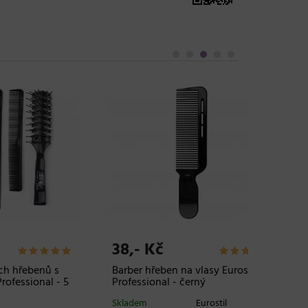
-3%
38,- Kč
82,-
nů s
Barber hřeben na vlasy Eurostil
Vinylov
al - 5
Professional - černý
Espeon V
bílé, ve
Skladem
Eurostil