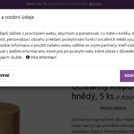
Sleva 20 %
na pánskou kosmetiku
Beviro
!
7
O NÁS
VŠE O N
 a osobní údaje
lepší zážitek z procházení webu, abychom si pamatovali, co máte v košíku, 
sti, personalizaci obsahu a reklam, poskytování funkcí sociálních médií vy
ookie. Informace o použití našeho webu sdílíme se svými partnery, kteří ú
t s dalšími informacemi, které jste jim poskytli nebo které získali v důsled
NOVĚ
EVY
LÉTO A VLASY
AKCE
ZNAČKY
DÁRKY
 jejich služeb.
Více informací
epové límce
Ochranný krepový límec Eko-Higiena - hnědý, 5 ks
VENÍ
SOU
Ochranný krepov
hnědý, 5 ks
[F/026
Napsat recenzi
Ochranný krepový límec Eko-Higiena
Límec zachycuje uvolněné chloupky,
samolepicí konce. Foliové balení o