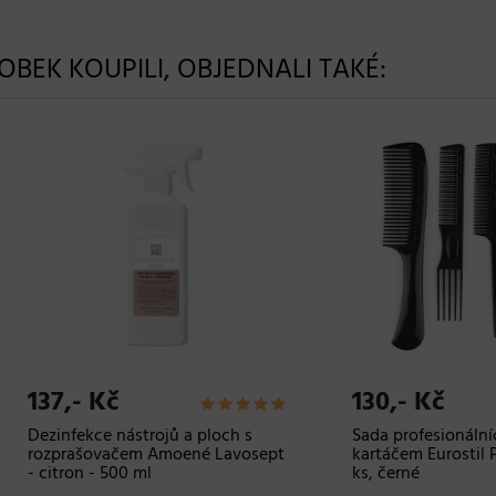
ROBEK KOUPILI, OBJEDNALI TAKÉ:
,- Kč
130,- Kč
fekce nástrojů a ploch s
Sada profesionálních hřebe
rašovačem Amoené Lavosept
kartáčem Eurostil Profession
ron - 500 ml
ks, černé