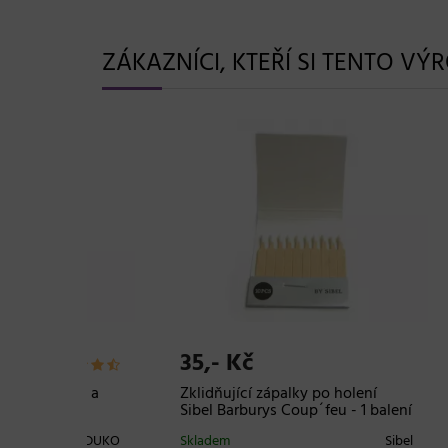
ZÁKAZNÍCI, KTEŘÍ SI TENTO VÝ
35,- Kč
137
skem a
Zklidňující zápalky po holení
Dezin
s
Sibel Barburys Coup´feu - 1 balení
rozp
- cit
DUKO
Skladem
Sibel