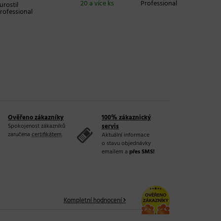
20 a více ks
Professional
Skladem 1
l
Ověřeno zákazníky
100% zákaznický
Spokojenost zákazníků
servis
zaručena
certifikátem
.
Aktuální informace
o stavu objednávky
emailem a
přes SMS!
Kompletní hodnocení