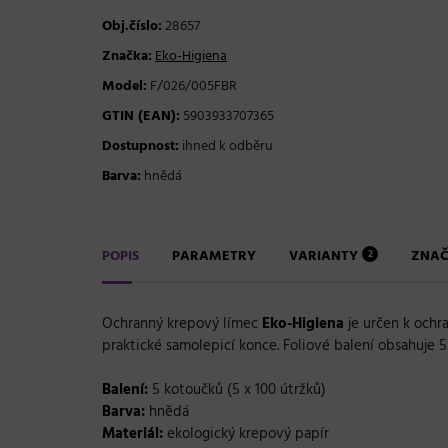
Obj.číslo:
28657
Značka:
Eko-Higiena
Model:
F/026/005FBR
GTIN (EAN):
5903933707365
Dostupnost:
ihned k odběru
Barva:
hnědá
POPIS
PARAMETRY
VARIANTY
ZNA
2
Ochranný krepový límec
Eko-Higiena
je určen k ochra
praktické samolepicí konce. Foliové balení obsahuje 5
Balení:
5 kotoučků (5 x 100 útržků)
Barva:
hnědá
Materiál:
ekologický krepový papír