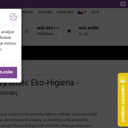
ÁKUPU
DOPRAVA
PLATBA
KONTAKT
Kč
MŮJ ÚČET
MŮJ KOŠÍK
k analýze
Přihlášení
0,- Kč
užíváme
daje mohou
ku
NOVINKY
HLASÍM
ý límec Eko-Higiena -
/005FBR]
 je určen k ochraně krku během stříhání a barvení vlasů.
 absorbuje pot a kapky, je elastický a má praktické
bsahuje 5 kotoučků po 100 útržcích. Límec je určen pro