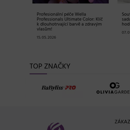
Shampoo:
Profesionální péče Wella
Soutě
ové
Professionals Ultimate Color: Klíč
sadu 
stou
k dlouhotrvající barvě a zdravým
hodno
vlasům!
07. 05
15. 05. 2026
TOP ZNAČKY
ZÁKAZ