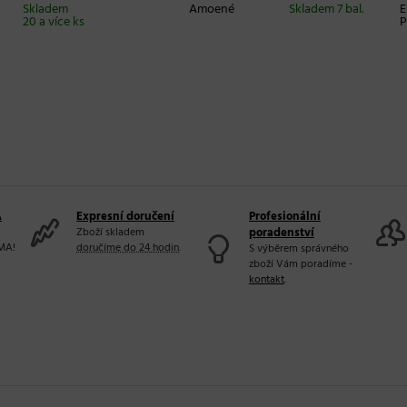
em
Amoené
Skladem 7 bal.
Eurostil
íce ks
Professiona
A
Expresní doručení
Profesionální
Zboží skladem
poradenství
MA!
doručíme do 24 hodin
.
S výběrem správného
zboží Vám poradíme -
kontakt
.