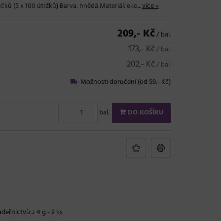
čků (5 x 100 útržků) Barva: hnědá Materiál: eko...
více »
209,- Kč
/ bal.
173,- Kč
/ bal.
202,- Kč
/ bal.
Možnosti doručení (od 59,- Kč)
bal.
DO KOŠÍKU
deřnictví.cz 4 g - 2 ks