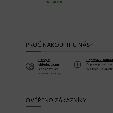
20 a více ks
Sklad
20 a v
PROČ NAKOUPIT U NÁS?
Dárky k
Doprava ZDARM
objednávkám
Doprava při nákupu
nad 1.999,- Kč
ZDAR
K objednávkám
rozdáváme dárky.
OVĚŘENO ZÁKAZNÍKY