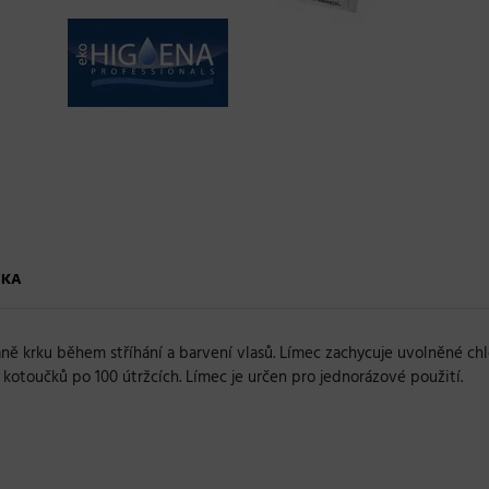
ČKA
ně krku během stříhání a barvení vlasů. Límec zachycuje uvolněné chl
 kotoučků po 100 útržcích. Límec je určen pro jednorázové použití.