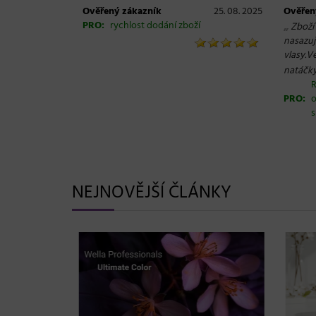
Ověřený zákazník
25. 08. 2025
Ověřen
PRO:
rychlost dodání zboží
„
Zboží
nasazuj
vlasy.V
natáčk
R
PRO:
o
s
NEJNOVĚJŠÍ ČLÁNKY