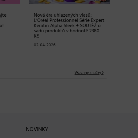
te
Nová éra uhlazených vlasů:
Objem, 
L’Oréal Professionnel Série Expert
vlasy – 
!
Keratin Alpha Sleek + SOUTĚŽ o
Grow Fu
sadu produktů v hodnotě 2380
24. 03. 2
Kč
02. 04. 2026
Všechny značky
NOVINKY