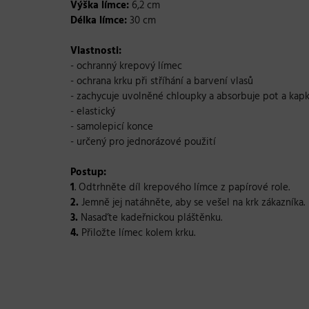
Výška límce:
6,2 cm
Délka límce:
30 cm
Vlastnosti:
- ochranný krepový límec
- ochrana krku při stříhání a barvení vlasů
-
zachycuje uvolněné chloupky a absorbuje pot a kap
- elastický
- samolepicí konce
- určený pro jednorázové použití
Postup:
1
. Odtrhněte díl krepového límce z papírové role.
2.
Jemně jej natáhněte, aby se vešel na krk zákazníka.
3.
Nasaďte kadeřnickou pláštěnku.
4.
Přiložte límec kolem krku.