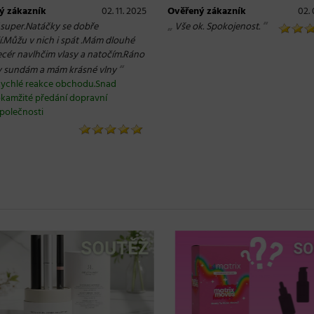
ý zákazník
02. 11. 2025
Ověřený zákazník
02. 
„
“
 super.Natáčky se dobře
Vše ok. Spokojenost.
í.Můžu v nich i spát .Mám dlouhé
ecér navlhčim vlasy a natočím.Ráno
“
y sundám a mám krásné vlny
ychlé reakce obchodu.Snad
kamžité předání dopravní
polečnosti