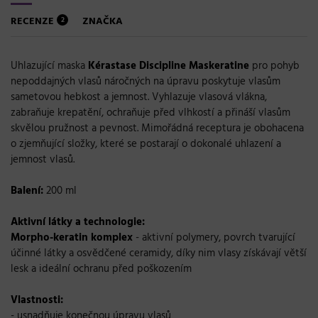
RECENZE
ZNAČKA
2
Uhlazující maska
Kérastase Discipline Maskeratine
pro pohyb
nepoddajných vlasů náročných na úpravu poskytuje vlasům
sametovou hebkost a jemnost. Vyhlazuje vlasová vlákna,
zabraňuje krepatění, ochraňuje před vlhkostí a přináší vlasům
skvělou pružnost a pevnost. Mimořádná receptura je obohacena
o zjemňující složky, které se postarají o dokonalé uhlazení a
jemnost vlasů.
Balení:
200 ml
Aktivní látky a technologie:
Morpho-keratin komplex
- aktivní polymery, povrch tvarující
účinné látky a osvědčené ceramidy, díky nim vlasy získávají větší
lesk a ideální ochranu před poškozením
Vlastnosti:
- usnadňuje konečnou úpravu vlasů