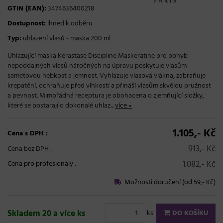
GTIN (EAN):
3474636400218
Dostupnost:
ihned k odběru
Typ:
uhlazení vlasů - maska 200 ml
Uhlazující maska Kérastase Discipline Maskeratine pro pohyb
nepoddajných vlasů náročných na úpravu poskytuje vlasům
sametovou hebkost a jemnost. Vyhlazuje vlasová vlákna, zabraňuje
krepatění, ochraňuje před vlhkostí a přináší vlasům skvělou pružnost
a pevnost. Mimořádná receptura je obohacena o zjemňující složky,
které se postarají o dokonalé uhlaz...
více »
1.105,- Kč
Cena s DPH :
913,- Kč
Cena bez DPH :
1.082,- Kč
Cena pro profesionály
:
Možnosti doručení (od 59,- Kč)
Skladem 20 a více ks
ks
DO KOŠÍKU