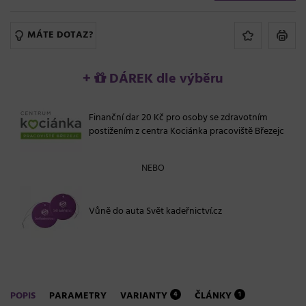
MÁTE DOTAZ?
+
DÁREK dle výběru
Finanční dar 20 Kč pro osoby se zdravotním
postižením z centra Kociánka pracoviště Březejc
NEBO
Vůně do auta Svět kadeřnictví.cz
POPIS
PARAMETRY
VARIANTY
ČLÁNKY
4
1