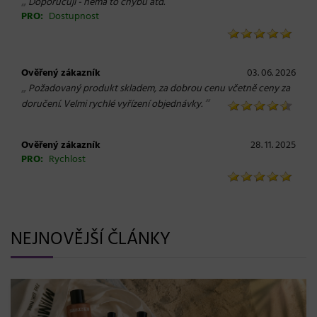
„
“
Doporučuji - nemá to chybu atd.
PRO:
Dostupnost
Ověřený zákazník
03. 06. 2026
„
Požadovaný produkt skladem, za dobrou cenu včetně ceny za
“
doručení. Velmi rychlé vyřízení objednávky.
Ověřený zákazník
28. 11. 2025
PRO:
Rychlost
NEJNOVĚJŠÍ ČLÁNKY
BLONDME přichází s novou érou blond: lesk, gl