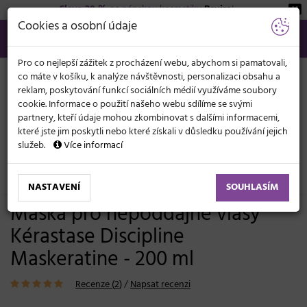
Sleva 20 %
na pánskou kosmetiku
Beviro
!
KATEGORIE
Cookies a osobní údaje
566 440 099
info@svetkadernictvi.cz
Po−pá: 8−17
Vše o nákupu
Kč
MENU
Pro co nejlepší zážitek z procházení webu, abychom si pamatovali,
co máte v košíku, k analýze návštěvnosti, personalizaci obsahu a
reklam, poskytování funkcí sociálních médií využíváme soubory
cookie. Informace o použití našeho webu sdílíme se svými
partnery, kteří údaje mohou zkombinovat s dalšími informacemi,
které jste jim poskytli nebo které získali v důsledku používání jejich
služeb.
Více informací
Vlasová kosmetika
Masky a péče
Uhlazení, nepoddajné vlasy
NASTAVENÍ
SOUHLASÍM
Maska pro nepoddajné vlasy
Kérastase Discipline
Maskeratine - 200 ml
Recenze (
2
)
/
Napsat recenzi