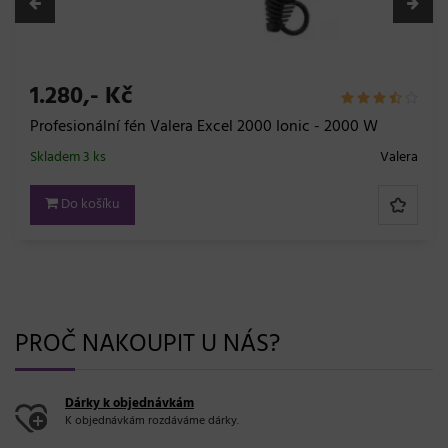
40,- Kč
Vlnitá sponka Sibel Best Grip - 5 cm, hnědá - 12ks
era
Skladem 20 a více bal.
S
Do košíku
PROČ NAKOUPIT U NÁS?
Dárky k objednávkám
K objednávkám rozdáváme dárky.