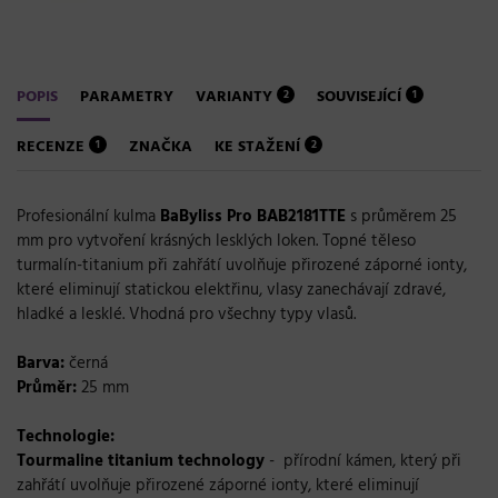
POPIS
PARAMETRY
VARIANTY
SOUVISEJÍCÍ
2
1
RECENZE
ZNAČKA
KE STAŽENÍ
1
2
Profesionální kulma
BaByliss Pro BAB2181TTE
s průměrem 25
mm pro vytvoření krásných lesklých loken. Topné těleso
turmalín-titanium při zahřátí uvolňuje přirozené záporné ionty,
které eliminují statickou elektřinu, vlasy zanechávají zdravé,
hladké a lesklé. Vhodná pro všechny typy vlasů.
Barva:
černá
Průměr:
25 mm
Technologie:
Tourmaline titanium technology
- přírodní kámen, který při
zahřátí uvolňuje přirozené záporné ionty, které eliminují