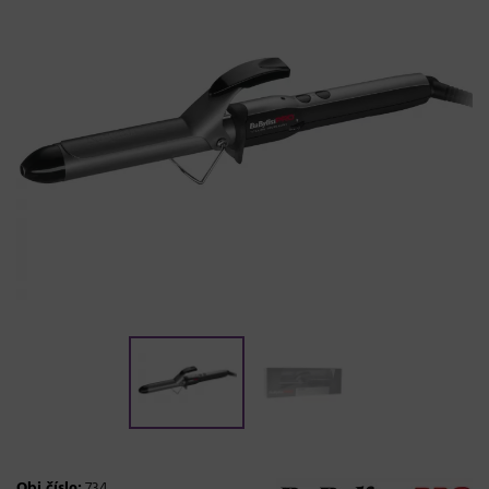
Obj.číslo:
734