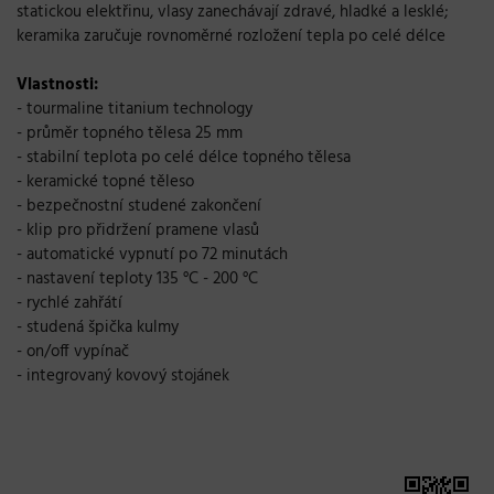
statickou elektřinu, vlasy zanechávají zdravé, hladké a lesklé;
keramika zaručuje rovnoměrné rozložení tepla po celé délce
Vlastnosti:
- tourmaline titanium technology
- průměr topného tělesa 25 mm
- stabilní teplota po celé délce topného tělesa
- keramické topné těleso
- bezpečnostní studené zakončení
- klip pro přidržení pramene vlasů
- automatické vypnutí po 72 minutách
- nastavení teploty 135 °C - 200 °C
- rychlé zahřátí
- studená špička kulmy
- on/off vypínač
- integrovaný kovový stojánek