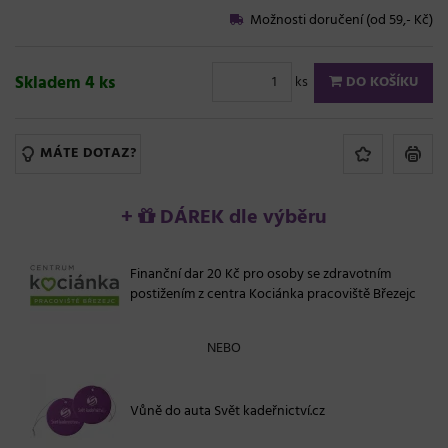
Možnosti doručení (od 59,- Kč)
Skladem 4 ks
ks
DO KOŠÍKU
MÁTE DOTAZ?
+
DÁREK dle výběru
Finanční dar 20 Kč pro osoby se zdravotním
postižením z centra Kociánka pracoviště Březejc
NEBO
Vůně do auta Svět kadeřnictví.cz