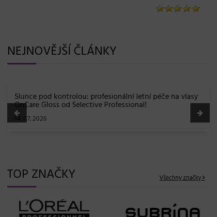
NEJNOVĚJŠÍ ČLÁNKY
BLONDME přichází s novou érou blond: lesk, glow efekt
a maximální péče bez kompromisů
08. 06. 2026
TOP ZNAČKY
Všechny značky