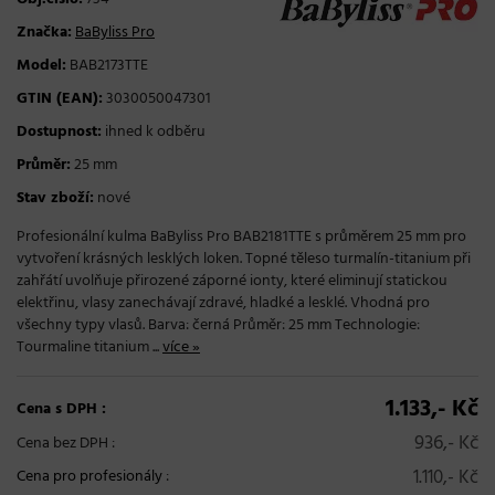
Značka:
BaByliss Pro
Model:
BAB2173TTE
GTIN (EAN):
3030050047301
Dostupnost:
ihned k odběru
Průměr:
25 mm
Stav zboží:
nové
Profesionální kulma BaByliss Pro BAB2181TTE s průměrem 25 mm pro
vytvoření krásných lesklých loken. Topné těleso turmalín-titanium při
zahřátí uvolňuje přirozené záporné ionty, které eliminují statickou
elektřinu, vlasy zanechávají zdravé, hladké a lesklé. Vhodná pro
všechny typy vlasů. Barva: černá Průměr: 25 mm Technologie:
Tourmaline titanium ...
více »
1.133,- Kč
Cena s DPH :
936,- Kč
Cena bez DPH :
1.110,- Kč
Cena pro profesionály
: