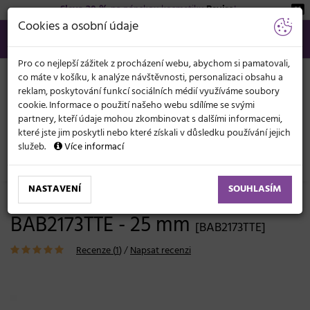
Sleva 20 %
na pánskou kosmetiku
Beviro
!
KATEGORIE
Cookies a osobní údaje
566 440 099
info@svetkadernictvi.cz
Po−pá: 8−17
Vše o nákupu
Kč
MENU
Pro co nejlepší zážitek z procházení webu, abychom si pamatovali,
co máte v košíku, k analýze návštěvnosti, personalizaci obsahu a
reklam, poskytování funkcí sociálních médií využíváme soubory
cookie. Informace o použití našeho webu sdílíme se svými
partnery, kteří údaje mohou zkombinovat s dalšími informacemi,
které jste jim poskytli nebo které získali v důsledku používání jejich
služeb.
Více informací
Elektronika
Kulmy
Klasické
NASTAVENÍ
SOUHLASÍM
Kulma na vlasy BaByliss Pro
BAB2173TTE - 25 mm
[BAB2173TTE]
Recenze (
1
)
/
Napsat recenzi