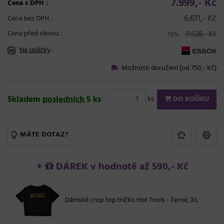
7.999,- Kč
Cena s DPH :
6.611,- Kč
Cena bez DPH :
Cena před slevou :
9.928,- Kč
-19%
Na splátky
:
Možnosti doručení (od 750,- Kč)
Skladem
posledních
5 ks
ks
DO KOŠÍKU
MÁTE DOTAZ?
+
DÁREK v hodnotě až 590,- Kč
Dámské crop top tričko Hot Tools - černé, XL