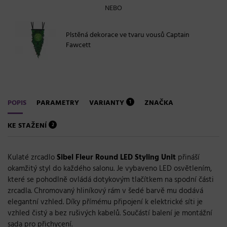
NEBO
Plstěná dekorace ve tvaru vousů Captain
Fawcett
POPIS
PARAMETRY
VARIANTY
ZNAČKA
1
KE STAŽENÍ
2
Kulaté zrcadlo
Sibel Fleur Round LED Styling Unit
přináší
okamžitý styl do každého salonu. Je vybaveno LED osvětlením,
které se pohodlně ovládá dotykovým tlačítkem na spodní části
zrcadla. Chromovaný hliníkový rám v šedé barvě mu dodává
elegantní vzhled. Díky přímému připojení k elektrické síti je
vzhled čistý a bez rušivých kabelů. Součástí balení je montážní
sada pro přichycení.