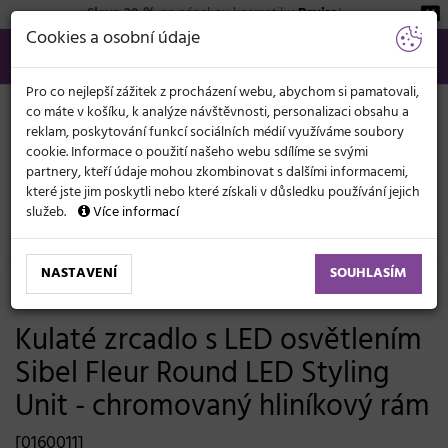
Sleva 20 %
na pánskou kosmetiku
Beviro
!
KATEGORIE
Cookies a osobní údaje
566 440 099
info@svetkadernictvi.cz
Po−pá: 8−17
Vše o nákupu
Kč
MENU
Pro co nejlepší zážitek z procházení webu, abychom si pamatovali,
co máte v košíku, k analýze návštěvnosti, personalizaci obsahu a
reklam, poskytování funkcí sociálních médií využíváme soubory
cookie. Informace o použití našeho webu sdílíme se svými
partnery, kteří údaje mohou zkombinovat s dalšími informacemi,
které jste jim poskytli nebo které získali v důsledku používání jejich
služeb.
Více informací
Kadeřnický nábytek
Obsluhy, zrcadla
NASTAVENÍ
SOUHLASÍM
-19%
Poslední šance
Kulaté zrcadlo s LED osvětlením
Sibel Fleur Round LED Styling
Unit - chromovaný hliníkový rám
[0160011]