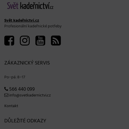
Svět kadeřnictví.cz
Profesionální kadeřnické potřeby
ZÁKAZNICKÝ SERVIS
Po−pá: 8−17
566 440 099
info@svetkadernictvi.cz
Kontakt
DŮLEŽITÉ ODKAZY