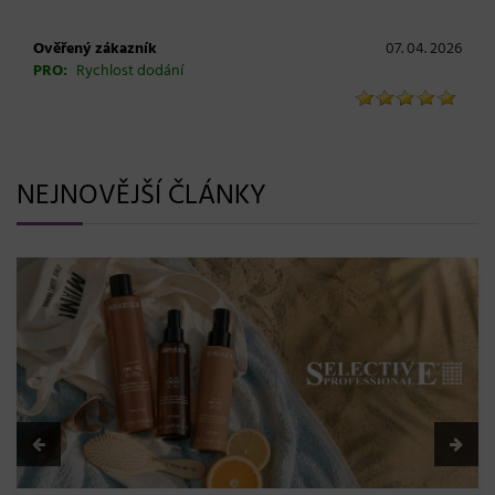
Ověřený zákazník
07. 04. 2026
PRO:
Rychlost dodání
NEJNOVĚJŠÍ ČLÁNKY
BLONDME přichází s novou érou blond: lesk, glow efekt
a maximální péče bez kompromisů
08. 06. 2026