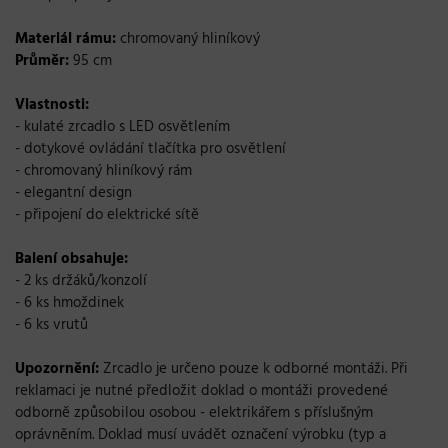
Materiál rámu:
chromovaný hliníkový
Průměr:
95 cm
Vlastnosti:
- kulaté zrcadlo s LED osvětlením
- dotykové ovládání tlačítka pro osvětlení
- chromovaný hliníkový rám
- elegantní design
- připojení do elektrické sítě
Balení obsahuje:
- 2 ks držáků/konzolí
- 6 ks hmoždinek
- 6 ks vrutů
Upozornění:
Zrcadlo je určeno pouze k odborné montáži. Při
reklamaci je nutné předložit doklad o montáži provedené
odborně způsobilou osobou - elektrikářem s příslušným
oprávněním. Doklad musí uvádět označení výrobku (typ a