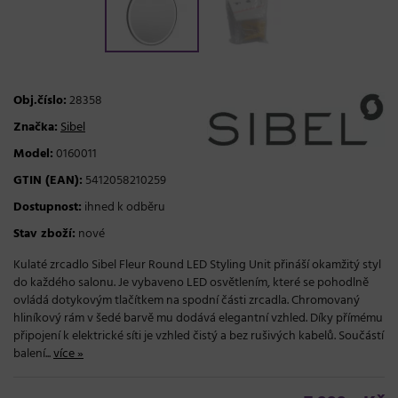
Obj.číslo:
28358
Značka:
Sibel
Model:
0160011
GTIN (EAN):
5412058210259
Dostupnost:
ihned k odběru
Stav zboží:
nové
Kulaté zrcadlo Sibel Fleur Round LED Styling Unit přináší okamžitý styl
do každého salonu. Je vybaveno LED osvětlením, které se pohodlně
ovládá dotykovým tlačítkem na spodní části zrcadla. Chromovaný
hliníkový rám v šedé barvě mu dodává elegantní vzhled. Díky přímému
připojení k elektrické síti je vzhled čistý a bez rušivých kabelů. Součástí
balení...
více »