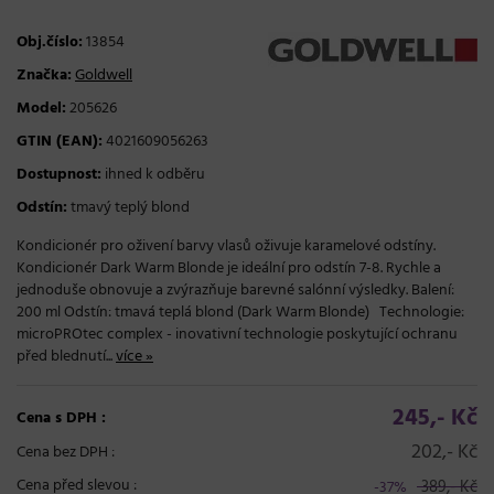
Obj.číslo:
13854
Značka:
Goldwell
Model:
205626
GTIN (EAN):
4021609056263
Dostupnost:
ihned k odběru
Odstín:
tmavý teplý blond
Kondicionér pro oživení barvy vlasů oživuje karamelové odstíny.
Kondicionér Dark Warm Blonde je ideální pro odstín 7-8. Rychle a
jednoduše obnovuje a zvýrazňuje barevné salónní výsledky. Balení:
200 ml Odstín: tmavá teplá blond (Dark Warm Blonde) Technologie:
microPROtec complex - inovativní technologie poskytující ochranu
před blednutí...
více »
245,- Kč
Cena s DPH :
202,- Kč
Cena bez DPH :
Cena před slevou :
389,- Kč
-37%