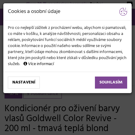
Sleva 20 %
na pánskou kosmetiku
Beviro
!
KATEGORIE
Cookies a osobní údaje
566 440 099
info@svetkadernictvi.cz
Po−pá: 8−17
Vše o nákupu
Kč
MENU
Pro co nejlepší zážitek z procházení webu, abychom si pamatovali,
co máte v košíku, k analýze návštěvnosti, personalizaci obsahu a
reklam, poskytování funkcí sociálních médií využíváme soubory
cookie. Informace o použití našeho webu sdílíme se svými
partnery, kteří údaje mohou zkombinovat s dalšími informacemi,
které jste jim poskytli nebo které získali v důsledku používání jejich
služeb.
Více informací
Vlasová kosmetika
Barvy, melíry, přelivy
Barvicí masky a tonery
NASTAVENÍ
SOUHLASÍM
-37%
Poslední šance
Kondicionér pro oživení barvy
vlasů Goldwell Color Revive -
200 ml - tmavá teplá blond