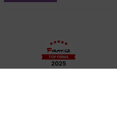
COPYRIGHT © 2009−2026 DETAIL - HAIR STYLE S.R.O. | TEMPLATE BY