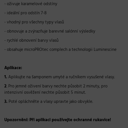
- oživuje karamelové odstíny
- ideální pro odstín 7-8
- vhodný pro všechny typy vlasů
- obnovuje a zvýrazňuje barevné salónní výsledky
- rychlé obnovení barvy vlasů
- obsahuje microPROtec complech a technologii Luminescine
Aplikace:
1.
Aplikujte na šamponem umyté a ručníkem vysušené vlasy.
2
. Pro jemné oživení barvy nechte působit 2 minuty, pro
intenzivní osvěžení nechte působit 5 minut.
3.
Poté opláchněte a vlasy upravte jako obvykle.
Upozornění: Při aplikaci používejte ochranné rukavice!