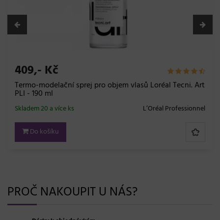
Kč
215,- 
elační sprej pro objem vlasů Loréal Tecni. Art
Sprej na 
ml
Image - 1
a více ks
L’Oréal Professionnel
Skladem 20 
šíku
Do ko
PROČ NAKOUPIT U NÁS?