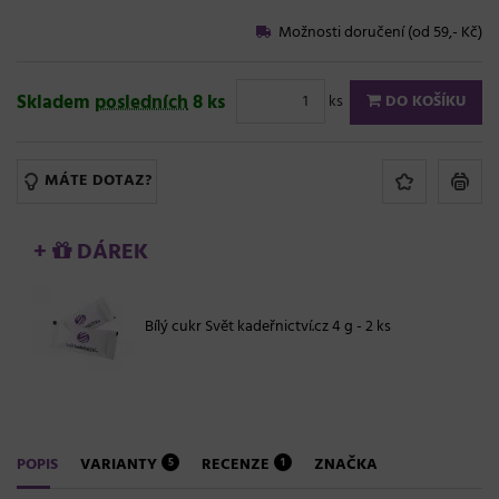
Možnosti doručení (od 59,- Kč)
Skladem
posledních
8 ks
ks
DO KOŠÍKU
MÁTE DOTAZ?
+
DÁREK
Bílý cukr Svět kadeřnictví.cz 4 g - 2 ks
POPIS
VARIANTY
RECENZE
ZNAČKA
5
1