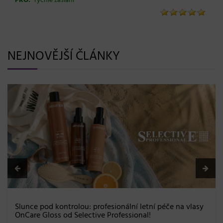
PRO:
rychlé zaslání
NEJNOVĚJŠÍ ČLÁNKY
BLONDME přichází s novou érou blond: lesk, glow efekt
a maximální péče bez kompromisů
08. 06. 2026