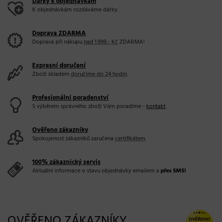
Dárky k objednávkám
K objednávkám rozdáváme dárky.
Doprava ZDARMA
Doprava při nákupu
nad 1.999,- Kč
ZDARMA!
Expresní doručení
Zboží skladem
doručíme do 24 hodin
.
Profesionální poradenství
S výběrem správného zboží Vám poradíme -
kontakt
.
Ověřeno zákazníky
Spokojenost zákazníků zaručena
certifikátem
.
100% zákaznický servis
Aktuální informace o stavu objednávky emailem a
přes SMS!
OVĚŘENO ZÁKAZNÍKY