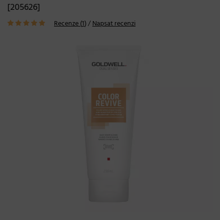
[205626]
Recenze (
1
)
/
Napsat recenzi