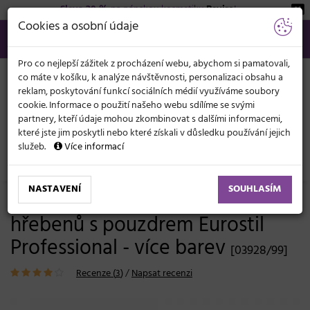
Sleva 20 %
na pánskou kosmetiku
Beviro
!
KATEGORIE
Cookies a osobní údaje
566 440 099
info@svetkadernictvi.cz
Po−pá: 8−17
Vše o nákupu
Kč
MENU
Pro co nejlepší zážitek z procházení webu, abychom si pamatovali,
co máte v košíku, k analýze návštěvnosti, personalizaci obsahu a
reklam, poskytování funkcí sociálních médií využíváme soubory
cookie. Informace o použití našeho webu sdílíme se svými
partnery, kteří údaje mohou zkombinovat s dalšími informacemi,
které jste jim poskytli nebo které získali v důsledku používání jejich
služeb.
Více informací
Kadeřnické potřeby
Hřebeny
Sady
NASTAVENÍ
SOUHLASÍM
Kompletní sada profesionálních
hřebenů s pouzdrem Eurostil
Professional - více barev
[03928/99]
Recenze (
3
)
/
Napsat recenzi