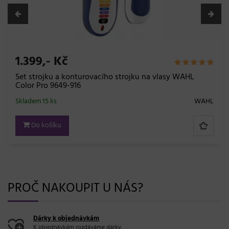
36,- Kč
sy WAHL
Gumička do vlasů s háčkem Duko 8013 - hně
Skladem 5 bal.
WAHL
Do košíku
PROČ NAKOUPIT U NÁS?
Dárky k objednávkám
K objednávkám rozdáváme dárky.