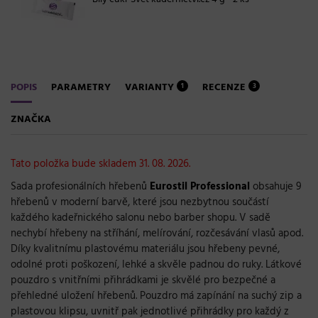
POPIS
PARAMETRY
VARIANTY
RECENZE
1
3
ZNAČKA
Tato položka bude skladem 31. 08. 2026.
Sada profesionálních hřebenů
Eurostil Professional
obsahuje 9
hřebenů v moderní barvě, které jsou nezbytnou součástí
každého kadeřnického salonu nebo barber shopu. V sadě
nechybí hřebeny na stříhání, melírování, rozčesávání vlasů apod.
Díky kvalitnímu plastovému materiálu jsou hřebeny pevné,
odolné proti poškození, lehké a skvěle padnou do ruky. Látkové
pouzdro s vnitřními přihrádkami je skvělé pro bezpečné a
přehledné uložení hřebenů. Pouzdro má zapínání na suchý zip a
plastovou klipsu, uvnitř pak jednotlivé přihrádky pro každý z