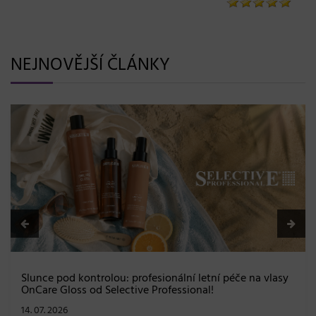
NEJNOVĚJŠÍ ČLÁNKY
BLONDME přichází s novou érou blond: lesk, glow efekt
a maximální péče bez kompromisů
08. 06. 2026