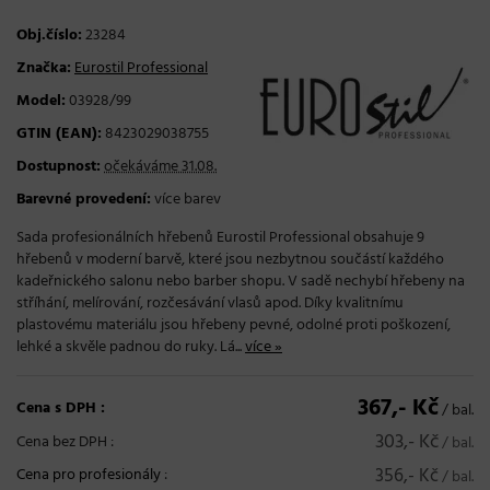
Obj.číslo:
23284
Značka:
Eurostil Professional
Model:
03928/99
GTIN (EAN):
8423029038755
Dostupnost:
očekáváme 31.08.
Barevné provedení:
více barev
Sada profesionálních hřebenů Eurostil Professional obsahuje 9
hřebenů v moderní barvě, které jsou nezbytnou součástí každého
kadeřnického salonu nebo barber shopu. V sadě nechybí hřebeny na
stříhání, melírování, rozčesávání vlasů apod. Díky kvalitnímu
plastovému materiálu jsou hřebeny pevné, odolné proti poškození,
lehké a skvěle padnou do ruky. Lá...
více »
367,- Kč
Cena s DPH :
/ bal.
303,- Kč
Cena bez DPH :
/ bal.
356,- Kč
Cena pro profesionály
:
/ bal.