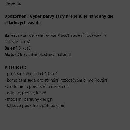
hřebenů.
Upozornění: Výběr barvy sady hřebenů je náhodný dle
skladových zásob!
Barva:
neonově zelená/oranžová/tmavě růžová/světle
fialová/modrá
Balení:
9 kusů
Materiál:
kvalitní plastový materiál
Vlastnosti:
- profesionální sada hřebenů
- kompletní sada pro stříhání, rozčesávání či melírování
- z odolného plastového materiálu
- odolné, pevné, lehké
- moderní barevný design
- látkové pouzdro s přihrádkami