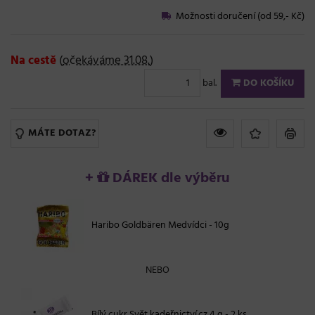
Možnosti doručení (od 59,- Kč)
Na cestě
(
očekáváme 31.08.
)
bal.
DO KOŠÍKU
MÁTE DOTAZ?
+
DÁREK dle výběru
Haribo Goldbären Medvídci - 10g
NEBO
Bílý cukr Svět kadeřnictví.cz 4 g - 2 ks