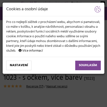
Sleva 20 %
na pánskou kosmetiku
Beviro
!
KATEGORIE
Cookies a osobní údaje
566 440 099
info@svetkadernictvi.cz
Po−pá: 8−17
Vše o nákupu
Kč
MENU
Pro co nejlepší zážitek z procházení webu, abychom si pamatovali,
co máte v košíku, k analýze návštěvnosti, personalizaci obsahu a
reklam, poskytování funkcí sociálních médií využíváme soubory
cookie. Informace o použití našeho webu sdílíme se svými
partnery, kteří údaje mohou zkombinovat s dalšími informacemi,
které jste jim poskytli nebo které získali v důsledku používání jejich
služeb.
Více informací
Kadeřnické potřeby
Kartáče
Ploché
NASTAVENÍ
SOUHLASÍM
Kartáč na vlasy Duko Groomer
1023 - s očkem, více barev
[1023]
Recenze (
17
)
/
Napsat recenzi