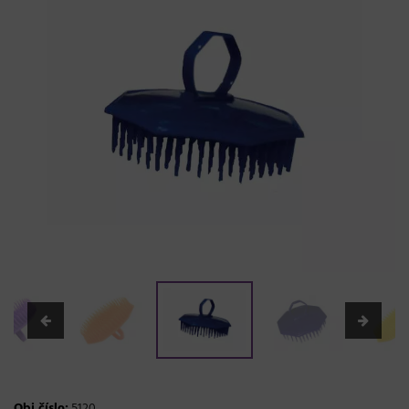
Obj.číslo:
5120