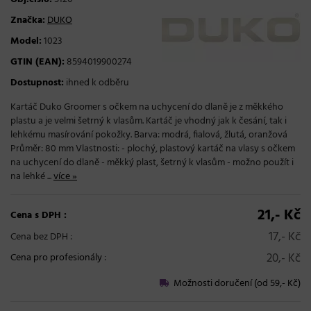
Značka:
DUKO
Model:
1023
GTIN (EAN):
8594019900274
Dostupnost:
ihned k odběru
Kartáč Duko Groomer s očkem na uchycení do dlaně je z měkkého
plastu a je velmi šetrný k vlasům. Kartáč je vhodný jak k česání, tak i
lehkému masírování pokožky. Barva: modrá, fialová, žlutá, oranžová
Průměr: 80 mm Vlastnosti: - plochý, plastový kartáč na vlasy s očkem
na uchycení do dlaně - měkký plast, šetrný k vlasům - možno použít i
na lehké ...
více »
21,- Kč
Cena s DPH :
17,- Kč
Cena bez DPH :
20,- Kč
Cena pro profesionály
:
Možnosti doručení (od 59,- Kč)