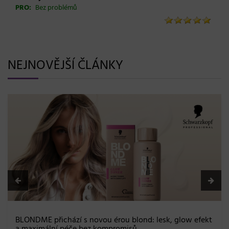
PRO:
Bez problémů
NEJNOVĚJŠÍ ČLÁNKY
BLONDME přichází s novou érou blond: lesk, glow efekt