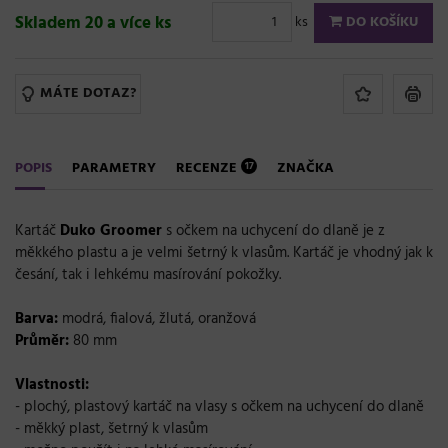
Skladem 20 a více ks
ks
DO KOŠÍKU
MÁTE DOTAZ?
POPIS
PARAMETRY
RECENZE
ZNAČKA
17
Kartáč
Duko Groomer
s očkem na uchycení do dlaně je z
měkkého plastu a je velmi šetrný k vlasům. Kartáč je vhodný jak k
česání, tak i lehkému masírování pokožky.
Barva:
modrá, fialová, žlutá, oranžová
Průměr:
80 mm
Vlastnosti:
- plochý, plastový kartáč na vlasy s očkem na uchycení do dlaně
- měkký plast, šetrný k vlasům