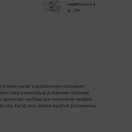
kadeřnictví.cz 4
g - 2 ks
é si lehce poradí s bezbolestným rozčesáním
chými vlasy a zanechávají je dokonale rozčesané,
hem sprchování například pro rovnoměrné nanášení
do ruky. Kartáč není vhodné používat pro tepelnou