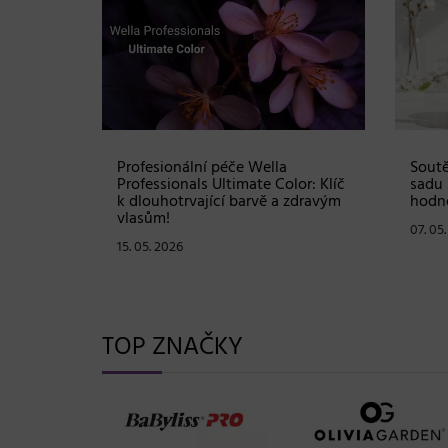
Shampoo:
Profesionální péče Wella
Soutě
ové
Professionals Ultimate Color: Klíč
sadu 
stou
k dlouhotrvající barvě a zdravým
hodno
vlasům!
07. 05
15. 05. 2026
TOP ZNAČKY