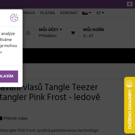
ÁKUPU
DOPRAVA
PLATBA
KONTAKT
Kč
MŮJ ÚČET
MŮJ KOŠÍK
k analýze
Přihlášení
0,- Kč
užíváme
daje mohou
ku
NOVINKY
HLASÍM
ávání vlasů Tangle Teezer
angler Pink Frost - ledově
Přehrát video
 Detangler Pink Frost využívá patentovanou technologii