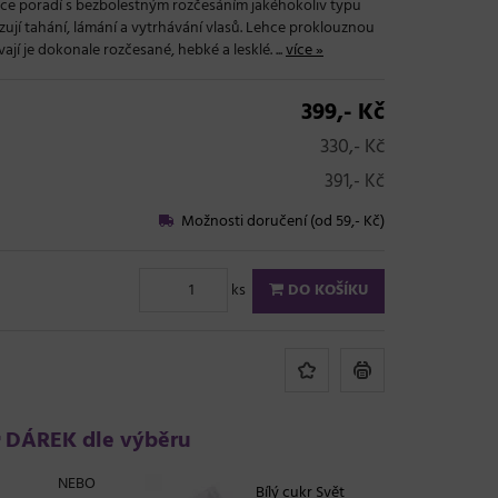
lehce poradí s bezbolestným rozčesáním jakéhokoliv typu
lizují tahání, lámání a vytrhávání vlasů. Lehce proklouznou
jí je dokonale rozčesané, hebké a lesklé. ...
více »
399,- Kč
330,- Kč
391,- Kč
Možnosti doručení (od 59,- Kč)
ks
DO KOŠÍKU
DÁREK dle výběru
NEBO
Bílý cukr Svět