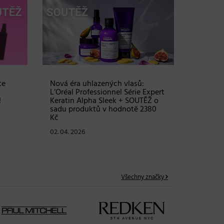
Objem, 
vlasy – 
Grow Fu
24. 03. 2
te
Nová éra uhlazených vlasů:
L’Oréal Professionnel Série Expert
!
Keratin Alpha Sleek + SOUTĚŽ o
sadu produktů v hodnotě 2380
Kč
02. 04. 2026
Všechny značky