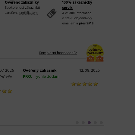
Ověřeno zákazníky
100% zákaznický
Spokojenost zákazníků
servis
zaručena
certifikátem
.
Aktuální informace
o stavu objednávky
emailem a
přes SMS!
Kompletní hodnocení
 07. 2026
Ověřený zákazník
12. 08. 2025
PRO:
rychlé dodání
ní, vše