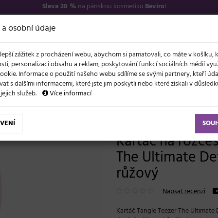
Sleva 20 %
na pánskou kosmetiku
Beviro
!
7
O NÁS
VŠE O N
 a osobní údaje
lepší zážitek z procházení webu, abychom si pamatovali, co máte v košíku, 
sti, personalizaci obsahu a reklam, poskytování funkcí sociálních médií vy
ookie. Informace o použití našeho webu sdílíme se svými partnery, kteří ú
t s dalšími informacemi, které jste jim poskytli nebo které získali v důsled
NOVĚ
EVY
LÉTO A VLASY
AKCE
ZNAČKY
DÁRKY
 jejich služeb.
Více informací
Kartáč na rozčesávání vlasů Tangle Teezer The Ultimate Detangler Pink Frost - ledově růžový
VENÍ
SOU
Kartáč na rozčes
The Ultimate Det
růžový
Napsat recenzi
Kartáč Tangle Teezer The Ultimate