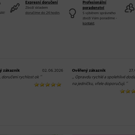
A
Expresní doručení
Profesionální
Zboží skladem
poradenství
MA!
doručíme do 24 hodin
.
S výběrem správného
zboží Vám poradíme -
kontakt
.
ý zákazník
02. 06. 2026
Ověřený zákazník
27.
“
„
, doručeni rychlost ok
Opravdu rychlé a spolehlivé dodá
“
na jedničku, vřele doporučuji.