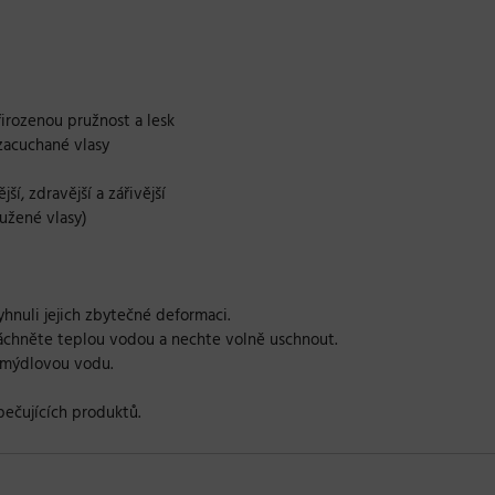
řirozenou pružnost a lesk
 zacuchané vlasy
ší, zdravější a zářivější
oužené vlasy)
hnuli jejich zbytečné deformaci.
pláchněte teplou vodou a nechte volně uschnout.
e mýdlovou vodu.
ečujících produktů.