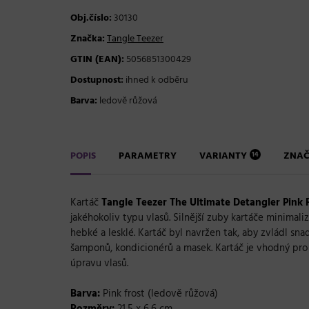
Obj.číslo:
30130
Značka:
Tangle Teezer
GTIN (EAN):
5056851300429
Dostupnost:
ihned k odběru
Barva:
ledově růžová
POPIS
PARAMETRY
VARIANTY
ZNA
14
Kartáč
Tangle Teezer The Ultimate Detangler
Pink 
jakéhokoliv typu vlasů. Silnější zuby kartáče minimali
hebké a lesklé. Kartáč byl navržen tak, aby zvládl s
šamponů, kondicionérů a masek. Kartáč je vhodný pro
úpravu vlasů.
Barva:
Pink frost (ledově růžová)