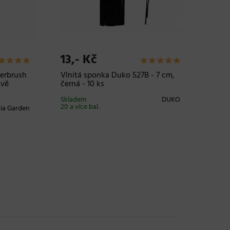
13,- Kč
439,-
brush
Vlnitá sponka Duko 527B - 7 cm,
Kartáč 
černá - 10 ks
Tangle 
Detangl
Skladem
DUKO
20 a více bal.
 Garden
Skladem 