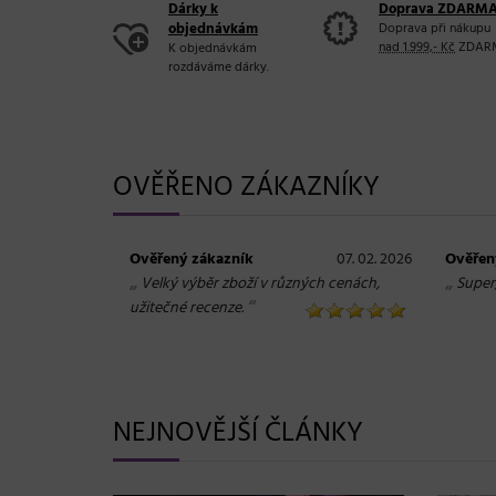
Dárky k
Doprava ZDARM
objednávkám
Doprava při nákupu
nad 1.999,- Kč
ZDAR
K objednávkám
rozdáváme dárky.
OVĚŘENO ZÁKAZNÍKY
Ověřený zákazník
07. 02. 2026
Ověřen
„
„
Velký výběr zboží v různých cenách,
Super
“
užitečné recenze.
NEJNOVĚJŠÍ ČLÁNKY