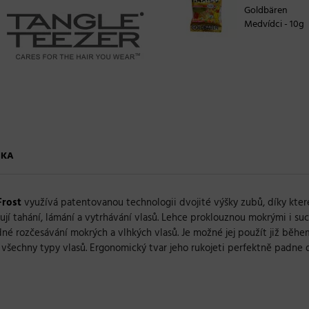
Goldbären
Medvídci - 10g
ČKA
Frost
využívá patentovanou technologii dvojité výšky zubů, díky kter
zují tahání, lámání a vytrhávání vlasů. Lehce proklouznou mokrými i su
nadné rozčesávání mokrých a vlhkých vlasů. Je možné jej použít již bě
 všechny typy vlasů. Ergonomický tvar jeho rukojeti perfektně padne 