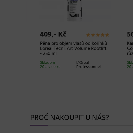
409,- Kč
569
ro objem
Pěna pro objem vlasů od kořínků
Kartá
 - 190 ml
Loréal Tecni. Art Volume Rootlift
Comb
- 250 ml
růžo
onnel
Skladem
L’Oréal
Sklad
20 a více ks
Professionnel
20 a v
PROČ NAKOUPIT U NÁS?