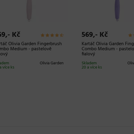
,- Kč
569,- Kč
č Olivia Garden Fingerbrush
Kartáč Olivia Garden Finger
o Medium - pastelově
Combo Medium - pastelově
vý
fialový
em
Olivia Garden
Skladem
Olivia
íce ks
20 a více ks