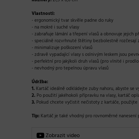
Rozměry:
21,5 x 6,6 cm
Vlastnosti:
- ergonomický tvar skvěle padne do ruky
- na mokré i suché vlasy
- zabraňuje lámání a třepení vlasů a obnovuje jejich p
- speciálně rozvrhnuté štětiny bezbolestně rozčesají
- minimalizuje poškození vlasů
- zdravě vypadající vlasy s oslnivým leskem jsou pevněj
- perfektní pro jakýkoli druh vlasů (pro vlnité i prodl
- nevhodný pro tepelnou úpravu vlasů
Údržba:
1.
Kartáč ideálně odkládejte zuby nahoru, abyste se vy
2.
Po použití jakéhokoli přípravku na vlasy, kartáč o
3.
Pokud chcete vyčistit nečistoty z kartáče, použijt
Tip:
Kartáč je také vhodný pro rovnoměrné nanesení p
Zobrazit video