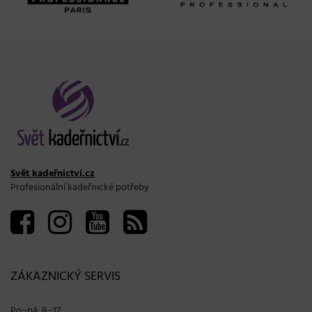
Svět kadeřnictví.cz
Profesionální kadeřnické potřeby
ZÁKAZNICKÝ SERVIS
Po−pá: 8−17