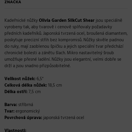
ZNAČKA
Kadeřnické nůžky
Olivia Garden SilkCut Shear
jsou speciálně
vyrobeny tak, aby tvarově i cenově splňovaly požadavky
předních kadeřníků. Japonská tvrzená ocel, broušená diamantem,
poskytuje precizní střih bez kompromisů. Nůžky skvěle padnou
do ruky, mají zaoblenou špičku a jejich speciální tvar předchází
chronické bolesti a zánětu šlach. Mikro nastavitelný šroub
umožňuje přesné ladění. Nůžky jsou elegantní, velmi dobře se
drží a jsou snadno přizpůsobitelné.
Velikost nůžek:
6,5"
Celková délka nůžek:
18,5 cm
Délka ostří:
7,5 cm
Barva:
stříbrná
Tvar:
ergonomický
Povrchová úprava:
japonská tvrzená ocel
Vlastnosti: