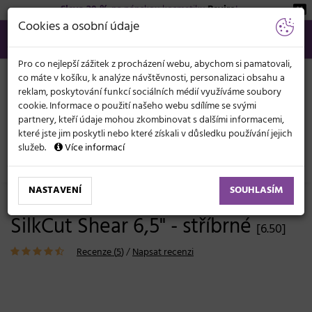
Sleva 20 %
na pánskou kosmetiku
Beviro
!
KATEGORIE
Cookies a osobní údaje
566 440 099
info@svetkadernictvi.cz
Po−pá: 8−17
Vše o nákupu
Kč
MENU
Pro co nejlepší zážitek z procházení webu, abychom si pamatovali,
co máte v košíku, k analýze návštěvnosti, personalizaci obsahu a
reklam, poskytování funkcí sociálních médií využíváme soubory
cookie. Informace o použití našeho webu sdílíme se svými
partnery, kteří údaje mohou zkombinovat s dalšími informacemi,
které jste jim poskytli nebo které získali v důsledku používání jejich
služeb.
Více informací
Kadeřnické potřeby
Nůžky
Pro pokročilé
NASTAVENÍ
SOUHLASÍM
Kadeřnické nůžky Olivia Garden
SilkCut Shear 6,5" - stříbrné
[6.50]
Recenze (
5
)
/
Napsat recenzi