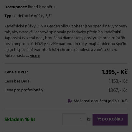
Dostupnost:
ihned k odběru
Typ:
kadeřnické nůžky 6,5"
Kadeřnické nůžky Olivia Garden SilkCut Shear jsou speciálně vyrobeny
tak, aby tvarově i cenově splňovaly požadavky předních kadeřníků.
Japonská tvrzená ocel, broušená diamantem, poskytuje precizní střih
bez kompromisů. Nůžky skvěle padnou do ruky, mají zaoblenou špičku
a jejich speciální tvar předchází chronické bolesti a zánětu šlach.
Mikro nastav...
více »
1.395,- Kč
Cena s DPH :
1.153,- Kč
Cena bez DPH :
1.367,- Kč
Cena pro profesionály
:
Možnosti doručení (od 59,- Kč)
Skladem 16 ks
ks
DO KOŠÍKU