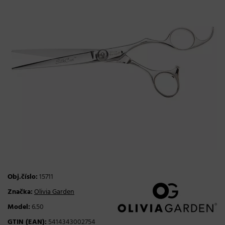
Obj.číslo:
15711
Značka:
Olivia Garden
Model:
6.50
GTIN (EAN):
5414343002754