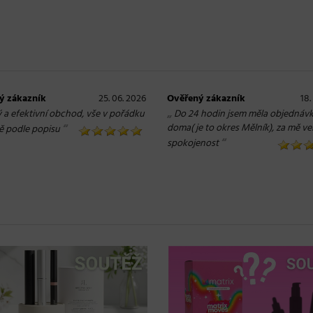
ý zákazník
25. 06. 2026
Ověřený zákazník
18.
„
ý a efektivní obchod, vše v pořádku
Do 24 hodin jsem měla objednáv
“
doma( je to okres Mělník), za mě ve
ě podle popisu
“
spokojenost