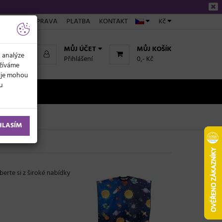
ÁKUPU
DOPRAVA
PLATBA
KONTAKT
Kč
MŮJ ÚČET
MŮJ KOŠÍK
k analýze
Přihlášení
0,- Kč
užíváme
daje mohou
ku
NOVINKY
HLASÍM
berte si z široké nabídky