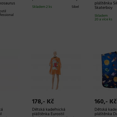
inosaurus
pláštěnka Si
Skladem 2 ks
Sibel
Skaterboy
ostil
fessional
Skladem
20 a více ks
178,- Kč
160,- Kč
ká
Dětská kadeřnická
Dětská kade
il
pláštěnka Eurostil
pláštěnka D