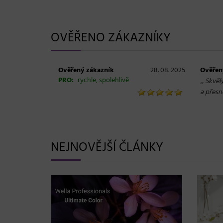
OVĚŘENO ZÁKAZNÍKY
Ověřený zákazník
28. 08. 2025
Ověřen
PRO:
rychle, spolehlivě
„
Skvěl
a přesn
NEJNOVĚJŠÍ ČLÁNKY