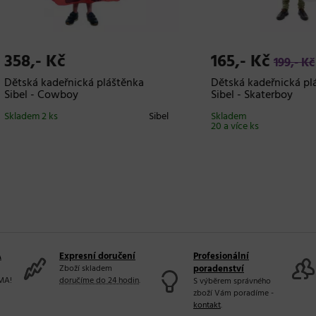
,- Kč
165,- Kč
199,- Kč
á kadeřnická pláštěnka
Dětská kadeřnická pláštěnk
 - Cowboy
Sibel - Skaterboy
m 2 ks
Sibel
Skladem
20 a více ks
A
Expresní doručení
Profesionální
Zboží skladem
poradenství
MA!
doručíme do 24 hodin
.
S výběrem správného
zboží Vám poradíme -
kontakt
.