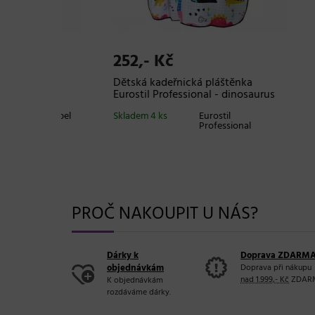
252,- Kč
358
nka
Dětská kadeřnická pláštěnka
Dětsk
Eurostil Professional - dinosaurus
Sibel
Sibel
Skladem 4 ks
Eurostil
Sklade
Professional
PROČ NAKOUPIT U NÁS?
Dárky k
Doprava ZDARM
objednávkám
Doprava při nákupu
nad 1.999,- Kč
ZDAR
K objednávkám
rozdáváme dárky.