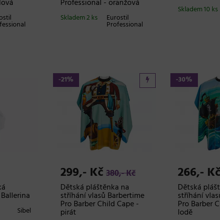
alová
Professional - oranžová
Skladem 10 ks
ostil
Skladem 2 ks
Eurostil
fessional
Professional
-21%
-30%
299,- Kč
266,- K
380,- Kč
ká
Dětská pláštěnka na
Dětská pláš
 Ballerina
stříhání vlasů Barbertime
stříhání vla
Pro Barber Child Cape -
Pro Barber C
Sibel
pirát
lodě