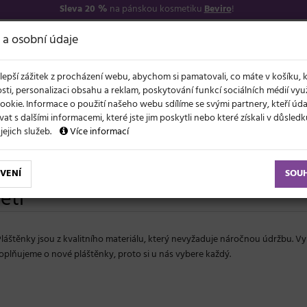
Sleva 20 %
na pánskou kosmetiku
Beviro
!
7
O NÁS
VŠE O N
 a osobní údaje
lepší zážitek z procházení webu, abychom si pamatovali, co máte v košíku, 
sti, personalizaci obsahu a reklam, poskytování funkcí sociálních médií vy
ookie. Informace o použití našeho webu sdílíme se svými partnery, kteří ú
t s dalšími informacemi, které jste jim poskytli nebo které získali v důsled
NOVĚ
EVY
LÉTO A VLASY
AKCE
ZNAČKY
DÁRKY
 jejich služeb.
Více informací
nky
Pláštěnky pro děti
VENÍ
SOU
ěti
 Pláštěnky jsou z kvalitního materiálu, který nevyžaduje náročnou údržbu. Vy
oplňujeme o nové pláštěnky, proto si u nás vybere každý.