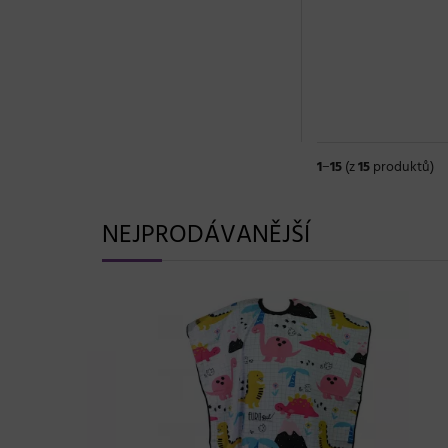
1
−
15
(z
15
produktů)
NEJPRODÁVANĚJŠÍ