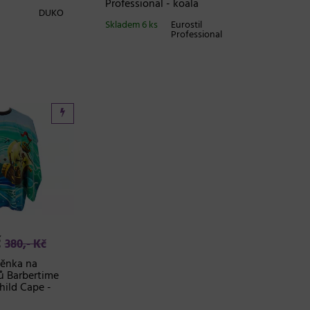
Professional - koala
DUKO
Skladem 6 ks
Eurostil
Professional
č
380,- Kč
těnka na
sů Barbertime
hild Cape -