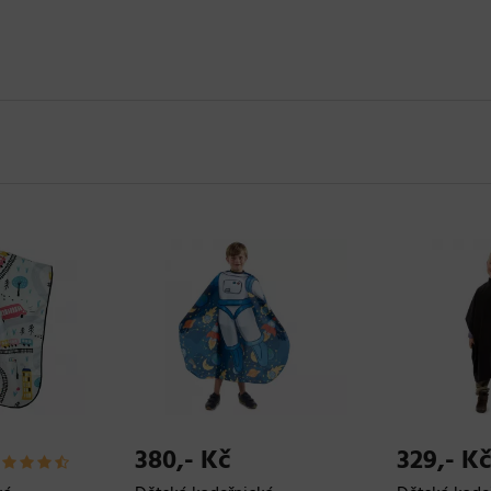
380,- Kč
329,- Kč