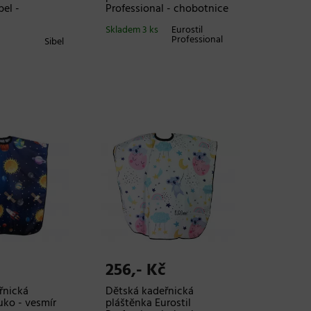
bel -
Professional - chobotnice
Skladem 3 ks
Eurostil
Professional
Sibel
256,- Kč
řnická
Dětská kadeřnická
uko - vesmír
pláštěnka Eurostil