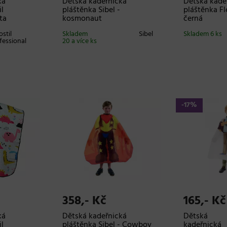
ká
Dětská kadeřnická
Dětská kade
il
pláštěnka Sibel -
pláštěnka Fle
ta
kosmonaut
černá
ostil
Skladem
Sibel
Skladem 6 ks
fessional
20 a více ks
-17%
358,- Kč
165,- K
ká
Dětská kadeřnická
Dětská
il
pláštěnka Sibel - Cowboy
kadeřnická