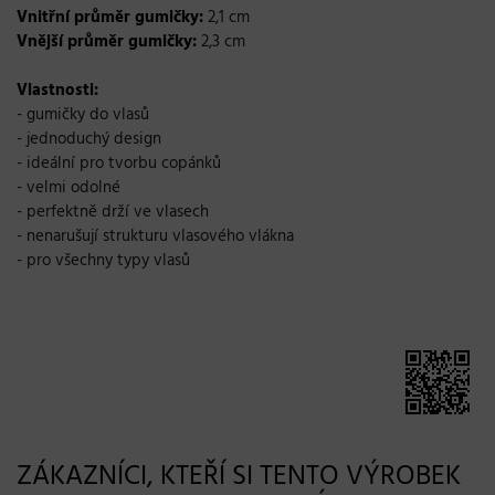
Vnitřní průměr gumičky:
2,1 cm
Vnější průměr gumičky:
2,3 cm
Vlastnosti:
- gumičky do vlasů
- jednoduchý design
- ideální pro tvorbu copánků
- velmi odolné
- perfektně drží ve vlasech
- nenarušují strukturu vlasového vlákna
- pro všechny typy vlasů
ZÁKAZNÍCI, KTEŘÍ SI TENTO VÝROBEK