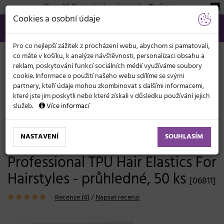
Sleva 20 %
na pánskou kosmetiku
Beviro
!
KATEGORIE
Cookies a osobní údaje
566 440 099
info@svetkadernictvi.cz
Po−pá: 8−17
Vše o nákupu
Kč
MENU
Pro co nejlepší zážitek z procházení webu, abychom si pamatovali,
co máte v košíku, k analýze návštěvnosti, personalizaci obsahu a
reklam, poskytování funkcí sociálních médií využíváme soubory
cookie. Informace o použití našeho webu sdílíme se svými
partnery, kteří údaje mohou zkombinovat s dalšími informacemi,
které jste jim poskytli nebo které získali v důsledku používání jejich
služeb.
Více informací
Doplňky do vlasů
Gumičky
NASTAVENÍ
SOUHLASÍM
Gumičky do vlasů Eurostil
Professional TPU Hair Elastics For
Hairstyles - průhledné, 50 ks
[06811]
Recenze (
4
)
/
Napsat recenzi