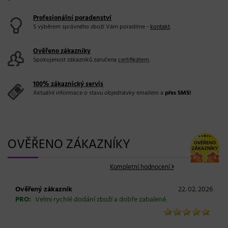
Profesionální poradenství
S výběrem správného zboží Vám poradíme -
kontakt
.
Ověřeno zákazníky
Spokojenost zákazníků zaručena
certifikátem
.
100% zákaznický servis
Aktuální informace o stavu objednávky emailem a
přes SMS!
OVĚŘENO ZÁKAZNÍKY
Kompletní hodnocení
Ověřený zákazník
22. 02. 2026
PRO:
Velmi rychlé dodání zboží a dobře zabalené.