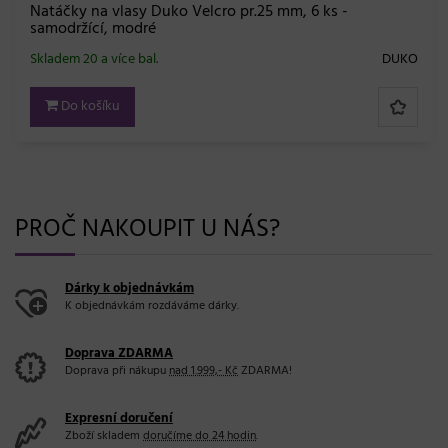
Natáčky na vlasy Duko Velcro pr.25 mm, 6 ks -
samodržící, modré
Skladem 20 a více bal.
DUKO
Do košíku
PROČ NAKOUPIT U NÁS?
Dárky k objednávkám
K objednávkám rozdáváme dárky.
Doprava ZDARMA
Doprava při nákupu
nad 1.999,- Kč
ZDARMA!
Expresní doručení
Zboží skladem
doručíme do 24 hodin
.