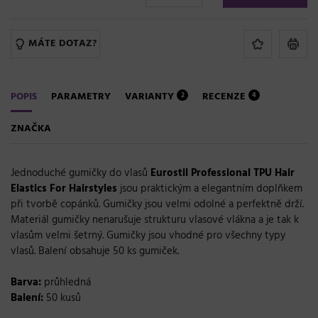
MÁTE DOTAZ?
POPIS
PARAMETRY
VARIANTY
RECENZE
2
4
ZNAČKA
Jednoduché gumičky do vlasů
Eurostil Professional
TPU Hair
Elastics For Hairstyles
jsou praktickým a elegantním doplňkem
při tvorbě copánků. Gumičky jsou velmi odolné a perfektně drží.
Materiál gumičky nenarušuje strukturu vlasové vlákna a je tak k
vlasům velmi šetrný. Gumičky jsou vhodné pro všechny typy
vlasů. Balení obsahuje 50 ks gumiček.
Barva:
průhledná
Balení:
50 kusů