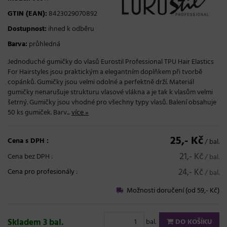
GTIN (EAN):
8423029070892
Dostupnost:
ihned k odběru
Barva:
průhledná
Jednoduché gumičky do vlasů Eurostil Professional TPU Hair Elastics
For Hairstyles jsou praktickým a elegantním doplňkem při tvorbě
copánků. Gumičky jsou velmi odolné a perfektně drží. Materiál
gumičky nenarušuje strukturu vlasové vlákna a je tak k vlasům velmi
šetrný. Gumičky jsou vhodné pro všechny typy vlasů. Balení obsahuje
50 ks gumiček. Barv...
více »
25,- Kč
Cena s DPH :
/ bal.
21,- Kč
Cena bez DPH :
/ bal.
24,- Kč
Cena pro profesionály
:
/ bal.
Možnosti doručení (od 59,- Kč)
Skladem 3 bal.
bal.
DO KOŠÍKU