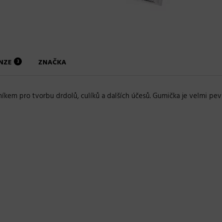
ENZE
ZNAČKA
3
kem pro tvorbu drdolů, culíků a dalších účesů. Gumička je velmi pev