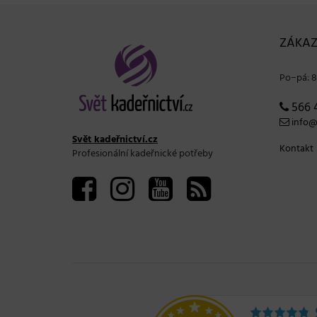
ZÁKAZ
Po−pá: 8
566 
info@s
Svět kadeřnictví.cz
Kontakt
Profesionální kadeřnické potřeby