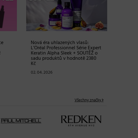
te
Nová éra uhlazených vlasů:
Objem, 
L’Oréal Professionnel Série Expert
vlasy – 
!
Keratin Alpha Sleek + SOUTĚŽ o
Grow Fu
sadu produktů v hodnotě 2380
24. 03. 2
Kč
02. 04. 2026
Všechny značky