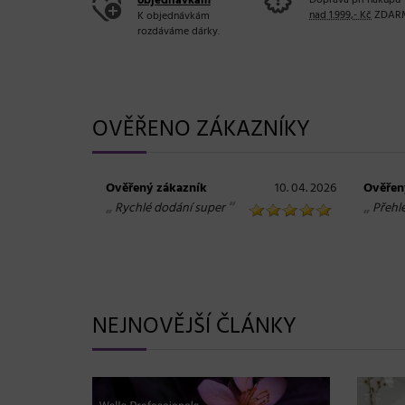
objednávkám
Doprava při nákupu
nad 1.999,- Kč
ZDAR
K objednávkám
rozdáváme dárky.
OVĚŘENO ZÁKAZNÍKY
Ověřený zákazník
10. 04. 2026
Ověřen
„
“
„
Rychlé dodání super
Přehl
NEJNOVĚJŠÍ ČLÁNKY