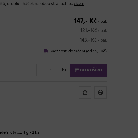
ků, drdolů - háček na obou stranách p...
více »
147,- Kč
/ bal.
121,- Kč
/ bal.
143,- Kč
/ bal.
Možnosti doručení (od 59,- Kč)
bal.
DO KOŠÍKU
deřnictví.cz 4 g - 2 ks