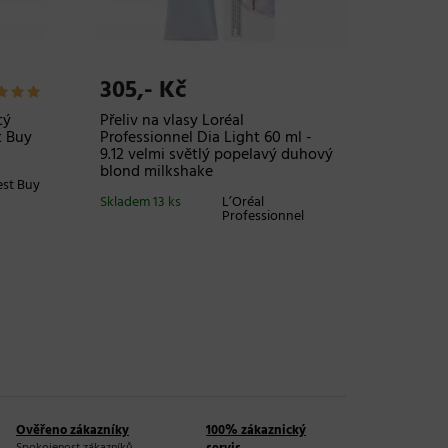
305,- Kč
173,-
tý
Přeliv na vlasy Loréal
Sada gu
t Buy
Professionnel Dia Light 60 ml -
Invisib
9.12 velmi světlý popelavý duhový
- 3 ks
blond milkshake
est Buy
Skladem 3
Skladem 13 ks
L’Oréal
Professionnel
Ověřeno zákazníky
100% zákaznický