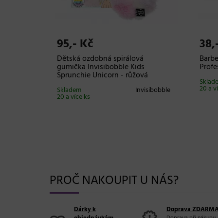
95,- Kč
38,
k
Dětská ozdobná spirálová
Barbe
gumička Invisibobble Kids
Profe
Curling
Sprunchie Unicorn - růžová
Sklad
20 a v
Skladem
Invisibobble
20 a více ks
onal
PROČ NAKOUPIT U NÁS?
Dárky k
Doprava ZDARM