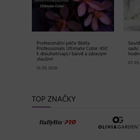
Shampoo:
Profesionální péče Wella
Soutě
ové
Professionals Ultimate Color: Klíč
sadu 
stou
k dlouhotrvající barvě a zdravým
hodno
vlasům!
07. 05
15. 05. 2026
TOP ZNAČKY