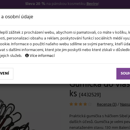
Sleva 20 %
na pánskou kosmetiku
Beviro
!
7
O NÁS
VŠE O N
 a osobní údaje
lepší zážitek z procházení webu, abychom si pamatovali, co máte v košíku, 
sti, personalizaci obsahu a reklam, poskytování funkcí sociálních médií vy
ookie. Informace o použití našeho webu sdílíme se svými partnery, kteří ú
t s dalšími informacemi, které jste jim poskytli nebo které získali v důsled
NOVĚ
EVY
LÉTO A VLASY
AKCE
ZNAČKY
DÁRKY
 jejich služeb.
Více informací
 háčkem Sibel - mix, 12 ks
VENÍ
SOU
Gumička do vlasů
ks
[4432529]
Recenze (
3
)
/
Napsa
Praktická gumička s háčkem Sibel 
dalších účesů. Gumička je velmi pe
nenataženém stavu: 130 mm Bal