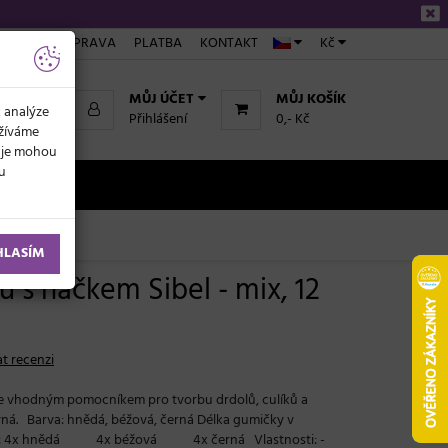
ÁKUPU
DOPRAVA
PLATBA
KONTAKT
Kč
MŮJ ÚČET
MŮJ KOŠÍK
k analýze
Přihlášení
0,- Kč
užíváme
daje mohou
ku
NOVINKY
HLASÍM
 s háčkem Sibel - mix, 12
t recenzi
je vhodným pomocníkem pro tvorbu drdolů, culíků a
vná. Barva: hnědá, béžová, černá Délka gumičky v
ení: 4x hnědá 4x béžová 4x černá Vlastnosti: -