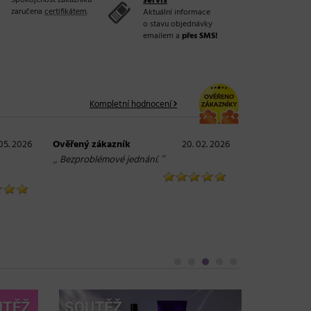
Spokojenost zákazníků
servis
zaručena
certifikátem
.
Aktuální informace
o stavu objednávky
emailem a
přes SMS!
Kompletní hodnocení
 05. 2026
Ověřený zákazník
20. 02. 2026
„
“
Bezproblémové jednání.