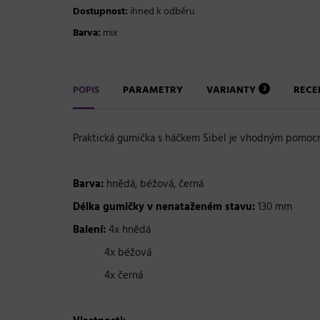
Dostupnost:
ihned k odběru
Barva:
mix
POPIS
PARAMETRY
VARIANTY
REC
3
Praktická gumička s háčkem Sibel je vhodným pomocní
Barva:
hnědá, béžová, černá
Délka gumičky v nenataženém stavu:
130 mm
Balení:
4x hnědá
4x béžová
4x černá