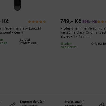
- Kč
749,- Kč
898,- Kč
r hřeben na vlasy Eurostil
Profesionální nahřívací kula
ssional - černý
kartáč na vlasy Original Bes
Styleox II - 43 mm
em
Eurostil
íce ks
Professional
Skladem
Original B
20 a více ks
A
Expresní doručení
Profesionální