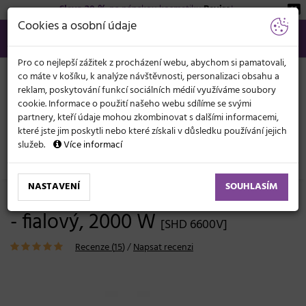
Sleva 20 %
na pánskou kosmetiku
Beviro
!
KATEGORIE
Cookies a osobní údaje
566 440 099
info@svetkadernictvi.cz
Po−pá: 8−17
Vše o nákupu
Kč
MENU
Pro co nejlepší zážitek z procházení webu, abychom si pamatovali,
co máte v košíku, k analýze návštěvnosti, personalizaci obsahu a
reklam, poskytování funkcí sociálních médií využíváme soubory
cookie. Informace o použití našeho webu sdílíme se svými
partnery, kteří údaje mohou zkombinovat s dalšími informacemi,
které jste jim poskytli nebo které získali v důsledku používání jejich
služeb.
Více informací
Elektronika
Fény
Pro domácí použití
NASTAVENÍ
SOUHLASÍM
Fén na vlasy Sencor SHD 6600V
- fialový, 2000 W
[SHD 6600V]
Recenze (
15
)
/
Napsat recenzi