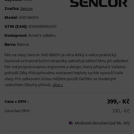
Značka:
Sencor
Model:
SHD 6600V
GTIN (EAN):
8590669092451
Dostupnost:
ihned k odběru
Barva:
fialová
Fén na vlasy Sencor SHD 6600V je ultra lehký a velice praktický.
Gumové ochranné boční nárazníky zabraňují odření fénu při odložení.
Fén má propracovanou ergonomii a design, který přispívá k Vašemu
pohodlí. Díky třístupňovému nastavení teploty rychle vysouší Vaše
vlasy. Pro zafixování účesu můžete použít tlačítko se studeným
vzduchem. Dlouhý přívod...
více »
399,- Kč
Cena s DPH :
330,- Kč
Cena bez DPH :
Možnosti doručení (od 59,- Kč)