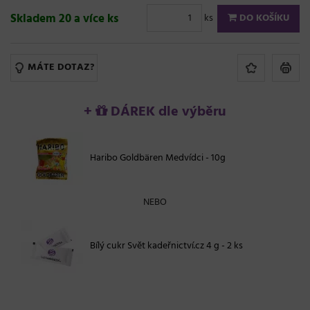
Skladem 20 a více ks
ks
DO KOŠÍKU
MÁTE DOTAZ?
+
DÁREK dle výběru
Haribo Goldbären Medvídci - 10g
NEBO
Bílý cukr Svět kadeřnictví.cz 4 g - 2 ks