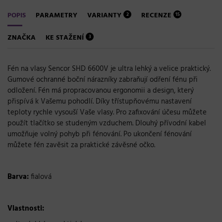
POPIS
PARAMETRY
VARIANTY
RECENZE
2
15
ZNAČKA
KE STAŽENÍ
3
Fén na vlasy Sencor SHD 6600V je ultra lehký a velice praktický.
Gumové ochranné boční nárazníky zabraňují odření fénu při
odložení. Fén má propracovanou ergonomii a design, který
přispívá k Vašemu pohodlí. Díky třístupňovému nastavení
teploty rychle vysouší Vaše vlasy. Pro zafixování účesu můžete
použít tlačítko se studeným vzduchem. Dlouhý přívodní kabel
umožňuje volný pohyb při fénování. Po ukončení fénování
můžete fén zavěsit za praktické závěsné očko.
Barva:
fialová
Vlastnosti: