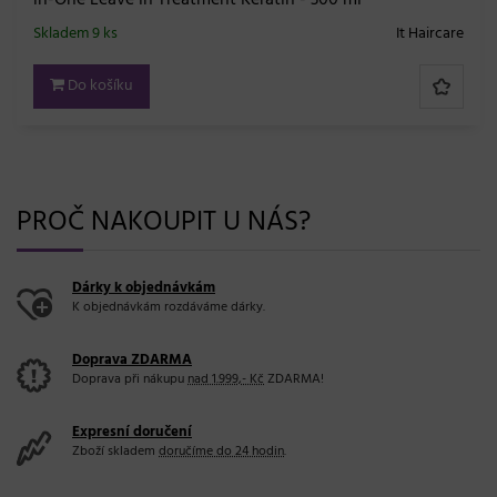
in-One Leave in Treatment Keratin - 300 ml
Skladem 9 ks
It Haircare
Do košíku
PROČ NAKOUPIT U NÁS?
Dárky k objednávkám
K objednávkám rozdáváme dárky.
Doprava ZDARMA
Doprava při nákupu
nad 1.999,- Kč
ZDARMA!
Expresní doručení
Zboží skladem
doručíme do 24 hodin
.