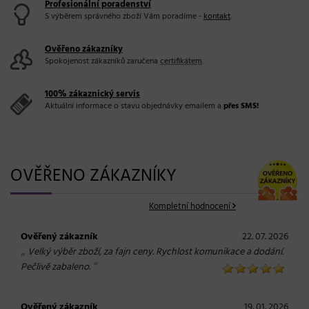
Profesionální poradenství
S výběrem správného zboží Vám poradíme -
kontakt
.
Ověřeno zákazníky
Spokojenost zákazníků zaručena
certifikátem
.
100% zákaznický servis
Aktuální informace o stavu objednávky emailem a
přes SMS!
OVĚŘENO ZÁKAZNÍKY
Kompletní hodnocení
Ověřený zákazník
22. 07. 2026
„
Velký výběr zboží, za fajn ceny. Rychlost komunikace a dodání.
“
Pečlivě zabaleno.
Ověřený zákazník
19. 01. 2026