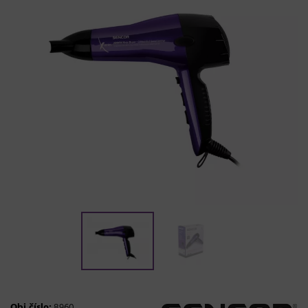
Obj.číslo:
8960