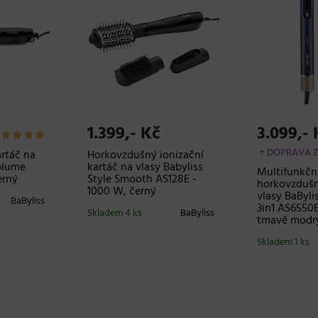
1.399,- Kč
3.099,- 
+ DOPRAVA 
rtáč na
Horkovzdušný ionizační
olume
kartáč na vlasy Babyliss
Multifunkčn
erný
Style Smooth AS128E -
horkovzdušn
1000 W, černý
vlasy BaByli
BaByliss
3in1 AS6550E
Skladem 4 ks
BaByliss
tmavě modr
Skladem 1 ks