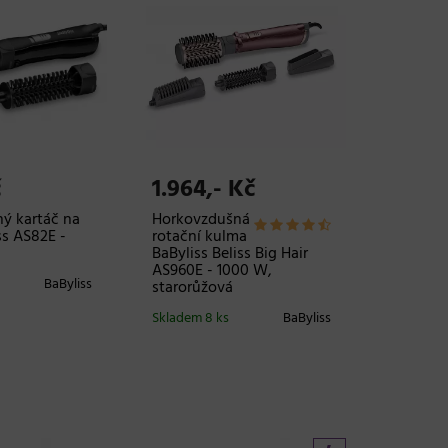
č
1.964,- Kč
ý kartáč na
Horkovzdušná
ss AS82E -
rotační kulma
BaByliss Beliss Big Hair
AS960E - 1000 W,
BaByliss
starorůžová
Skladem 8 ks
BaByliss