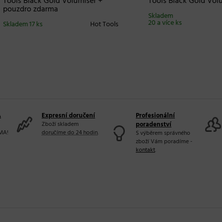
 Black Gold Volumiser +
Tools Black Gold Volumiser 
dro zdarma
Skladem
Ho
20 a více ks
m 17 ks
Hot Tools
A
Expresní doručení
Profesionální
Zboží skladem
poradenství
MA!
doručíme do 24 hodin
.
S výběrem správného
zboží Vám poradíme -
kontakt
.