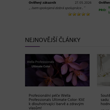
Ověřený zákazník
27. 05. 2026
Ověřen
„
“
R
Jsem spokojená dobrá spolupráce ..
PRO:
b
NEJNOVĚJŠÍ ČLÁNKY
Shampoo:
Profesionální péče Wella
Soutě
ové
Professionals Ultimate Color: Klíč
sadu 
stou
k dlouhotrvající barvě a zdravým
hodno
vlasům!