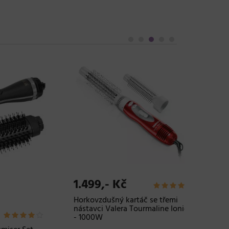
1.499,- Kč
989,-
Horkovzdušný kartáč se třemi
Horkovz
nástavci Valera Tourmaline Ionic
Coconut
- 1000W
růžový