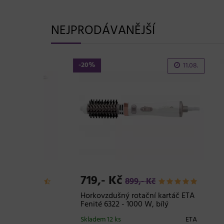
NEJPRODÁVANĚJŠÍ
-20%
11.08.
719,- Kč
2.6
899,- Kč
+ DO
táč
Horkovzdušný rotační kartáč ETA
0 W,
Fenité 6322 - 1000 W, bílý
Ovál
kartá
Skladem 12 ks
ETA