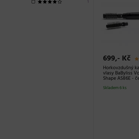
1
699,- Kč
Horkovzdušný ka
vlasy BaByliss V
Shape AS86E - č
Skladem 6 ks