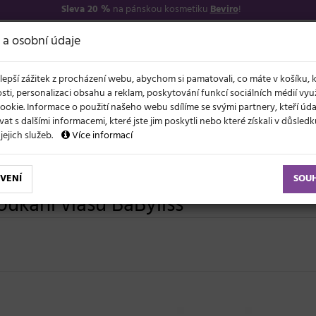
Sleva 20 %
na pánskou kosmetiku
Beviro
!
7
O NÁS
VŠE O N
 a osobní údaje
lepší zážitek z procházení webu, abychom si pamatovali, co máte v košíku, 
sti, personalizaci obsahu a reklam, poskytování funkcí sociálních médií vy
ookie. Informace o použití našeho webu sdílíme se svými partnery, kteří ú
t s dalšími informacemi, které jste jim poskytli nebo které získali v důsled
NOVĚ
EVY
LÉTO A VLASY
AKCE
ZNAČKY
DÁRKY
 jejich služeb.
Více informací
VENÍ
SOU
ukání vlasů BaByliss