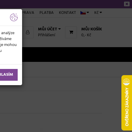
ÁKUPU
DOPRAVA
PLATBA
KONTAKT
Kč
MŮJ ÚČET
MŮJ KOŠÍK
k analýze
Přihlášení
0,- Kč
užíváme
daje mohou
ku
NOVINKY
HLASÍM