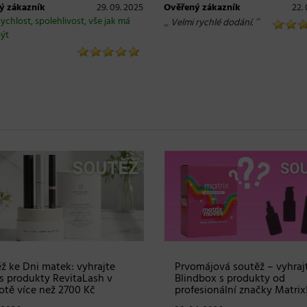
ý zákazník
29. 09. 2025
Ověřený zákazník
22.
ychlost, spolehlivost, vše jak má
„
“
Velmi rychlé dodání.
ýt
ž ke Dni matek: vyhrajte
Prvomájová soutěž – vyhraj
s produkty RevitaLash v
Blindbox s produkty od
tě více než 2700 Kč
profesionální značky Matrix