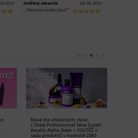
 09. 2025
Ověřený zákazník
08. 08. 2025
„
“
Bleskové zaslání zboží
te
Nová éra uhlazených vlasů:
Objem, 
L’Oréal Professionnel Série Expert
vlasy – 
!
Keratin Alpha Sleek + SOUTĚŽ o
Grow Fu
sadu produktů v hodnotě 2380