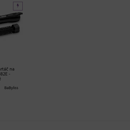
rtáč na
S82E -
é
BaByliss