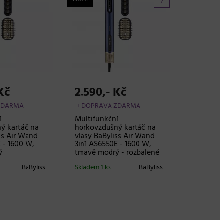
Kč
2.590,- Kč
ZDARMA
+ DOPRAVA ZDARMA
í
Multifunkční
ý kartáč na
horkovzdušný kartáč na
ss Air Wand
vlasy BaByliss Air Wand
 - 1600 W,
3in1 AS6550E - 1600 W,
ý
tmavě modrý - rozbalené
BaByliss
Skladem 1 ks
BaByliss