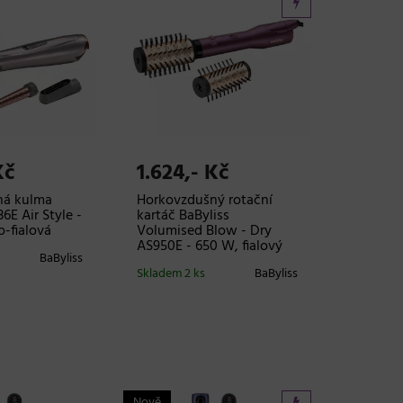
Kč
1.624,- Kč
ná kulma
Horkovzdušný rotační
6E Air Style -
kartáč BaByliss
-fialová
Volumised Blow - Dry
AS950E - 650 W, fialový
BaByliss
Skladem 2 ks
BaByliss
Nově