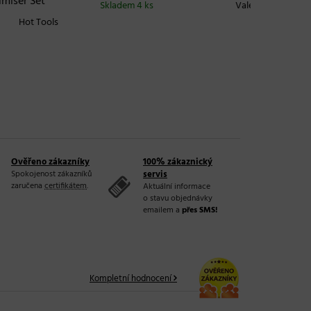
Set
Skladem 4 ks
Valera
Skladem 
t Tools
Ověřeno zákazníky
100% zákaznický
Spokojenost zákazníků
servis
zaručena
certifikátem
.
Aktuální informace
o stavu objednávky
emailem a
přes SMS!
Kompletní hodnocení