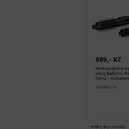
689,- Kč
Horkovzdušný ka
vlasy BaByliss A
černá - rozbalen
Skladem 1 ks
1
−
13
(z
13
produktů)