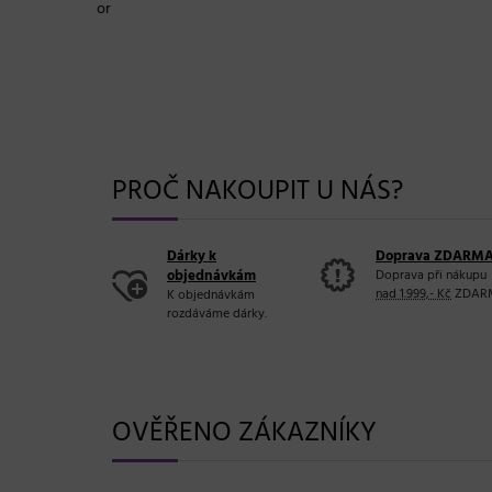
Tools
Sencor
pouz
Sklade
PROČ NAKOUPIT U NÁS?
Dárky k
Doprava ZDARM
objednávkám
Doprava při nákupu
nad 1.999,- Kč
ZDAR
K objednávkám
rozdáváme dárky.
OVĚŘENO ZÁKAZNÍKY