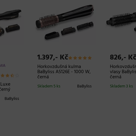
1.397,- Kč
826,- K
RMA
Horkovzdušná kulma
Horkovzdušn
BaByliss AS126E - 1000 W,
vlasy BaByli
černá
černá
 Luxe
Skladem 5 ks
BaByliss
Skladem 3 ks
černý
BaByliss