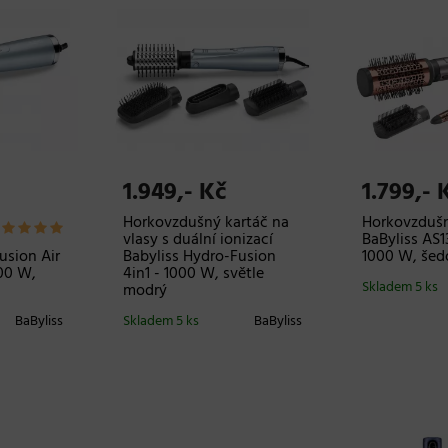
1.949,- Kč
1.799,- 
Horkovzdušný kartáč na
Horkovzduš
vlasy s duální ionizací
BaByliss AS13
usion Air
Babyliss Hydro-Fusion
1000 W, šedo
700 W,
4in1 - 1000 W, světle
Skladem 5 ks
modrý
BaByliss
Skladem 5 ks
BaByliss