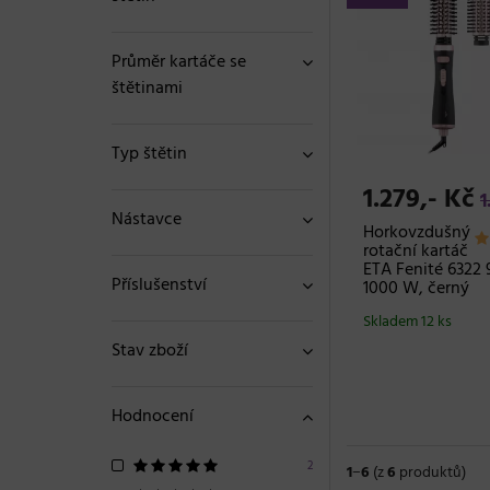
Průměr kartáče se
štětinami
Typ štětin
1.279,- Kč
1
Nástavce
Horkovzdušný
rotační kartáč
ETA Fenité 6322 
Příslušenství
1000 W, černý
Skladem 12 ks
Stav zboží
Hodnocení
2
1
−
6
(z
6
produktů)