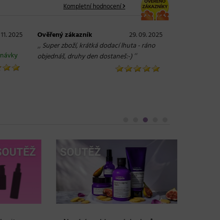
Kompletní hodnocení
 11. 2025
Ověřený zákazník
29. 09. 2025
„
Super zboží, krátká dodací lhuta - ráno
dnávky
“
objednáš, druhy den dostaneš:-)