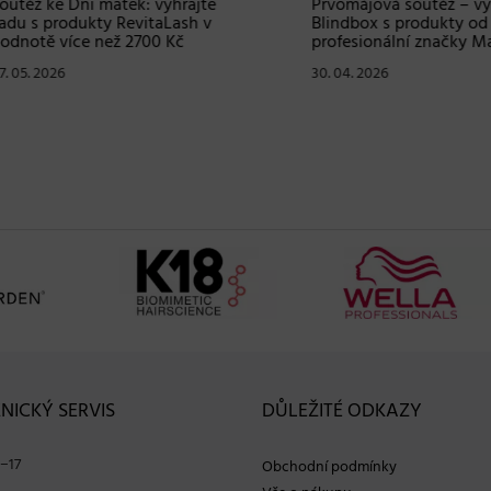
ž ke Dni matek: vyhrajte
Prvomájová soutěž – vyhraj
s produkty RevitaLash v
Blindbox s produkty od
tě více než 2700 Kč
profesionální značky Matrix
. 2026
30. 04. 2026
NICKÝ SERVIS
DŮLEŽITÉ ODKAZY
−17
Obchodní podmínky