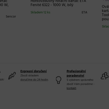
PRAVA ZDARMA
+ DOPRAVA ZDARMA
ný horkovzdušný
Oválný horkovzdušný
č na vlasy Hot
kartáč na vlasy Hot
 Black Gold Volumiser +
Tools Black Gold Volumiser 
dro zdarma
Skladem
Ho
20 a více ks
m 17 ks
Hot Tools
A
Expresní doručení
Profesionální
Zboží skladem
poradenství
MA!
doručíme do 24 hodin
.
S výběrem správného
zboží Vám poradíme -
kontakt
.