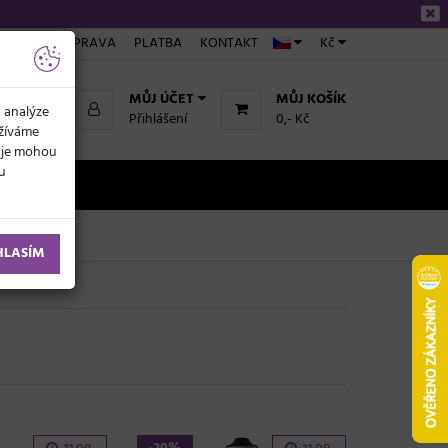
ÁKUPU
DOPRAVA
PLATBA
KONTAKT
Kč
MŮJ ÚČET
MŮJ KOŠÍK
k analýze
Přihlášení
0,- Kč
užíváme
daje mohou
ku
NOVINKY
HLASÍM