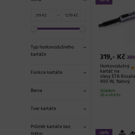
-20%
−
Typ horkovzdušného
kartáče
319,- Kč
399
Horkovzdušný
kartáč na
Funkce kartáče
vlasy ETA Rosali
400 W, fialový
Barva
Skladem
20 a více ks
Tvar kartáče
Průměr kartáče bez
-20%
štětin