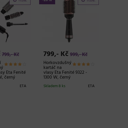
-20%
11.08.
11.08.
č
799,- Kč
799,- Kč
999,- Kč
í
Horkovzdušný
ný
kartáč na
asy Eta Fenité
vlasy Eta Fenité 9322 -
W, černý
1300 W, černý
ETA
Skladem 8 ks
ETA