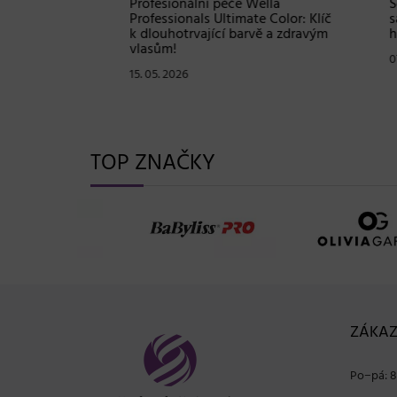
Shampoo:
Profesionální péče Wella
Soutě
ové
Professionals Ultimate Color: Klíč
sadu 
stou
k dlouhotrvající barvě a zdravým
hodno
vlasům!
07. 05
15. 05. 2026
TOP ZNAČKY
ZÁKAZ
Po−pá: 8