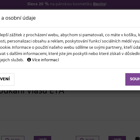
Sleva 20 %
na pánskou kosmetiku
Beviro
!
7
O NÁS
VŠE O N
 a osobní údaje
lepší zážitek z procházení webu, abychom si pamatovali, co máte v košíku, 
sti, personalizaci obsahu a reklam, poskytování funkcí sociálních médií vy
ookie. Informace o použití našeho webu sdílíme se svými partnery, kteří ú
t s dalšími informacemi, které jste jim poskytli nebo které získali v důsled
NOVĚ
EVY
LÉTO A VLASY
AKCE
ZNAČKY
DÁRKY
 jejich služeb.
Více informací
VENÍ
SOU
oukání vlasů ETA