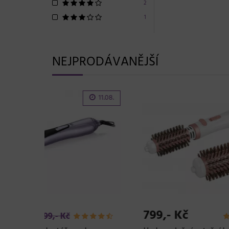
2
1
NEJPRODÁVANĚJŠÍ
-20%
11.08.
719,- Kč
2.6
899,- Kč