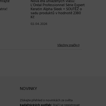
te
Nová éra uhlazených vlasů:
Objem, 
L’Oréal Professionnel Série Expert
vlasy – 
!
Keratin Alpha Sleek + SOUTĚŽ o
Grow Fu
sadu produktů v hodnotě 2380
24. 03. 2
Kč
02. 04. 2026
Všechny značky
NOVINKY
Získejte přehled o novinkách ze světa
kadeřnických potřeb
! Stačí se
registrovat