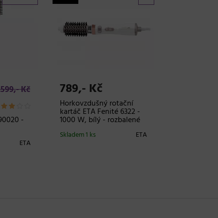
789,- Kč
.599,- Kč
Horkovzdušný rotační
kartáč ETA Fenité 6322 -
90020 -
1000 W, bílý - rozbalené
Skladem 1 ks
ETA
ETA