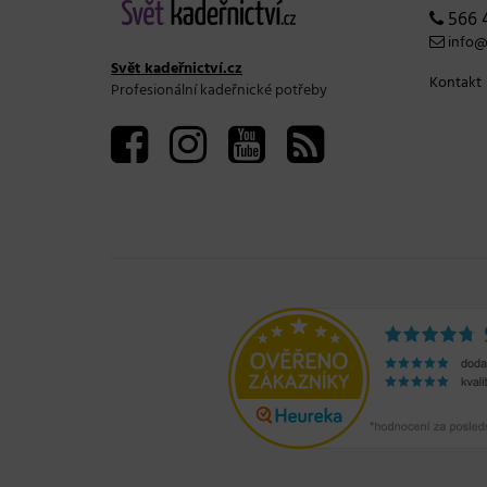
566 
info@s
Svět kadeřnictví.cz
Kontakt
Profesionální kadeřnické potřeby