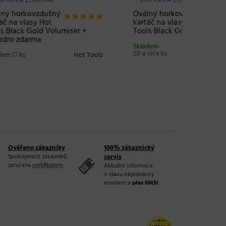
Horkovzdušný kartáč se třemi
Horkovz
nástavci Valera Tourmaline Ionic
Coconut
- 1000W
růžový
Set
Skladem 4 ks
Valera
Skladem 
t Tools
Ověřeno zákazníky
100% zákaznický
Spokojenost zákazníků
servis
zaručena
certifikátem
.
Aktuální informace
o stavu objednávky
emailem a
přes SMS!