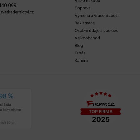
Vše o nákupu
440 099
Doprava
vetkadernictvi.cz
Výměna a vrácení zboží
Reklamace
Osobní údaje a cookies
Velkoobchod
Blog
O nás
Kariéra