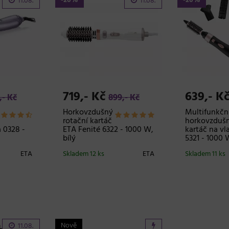
-20%
-20%
11.08.
11.08.
719,- Kč
639,- K
,- Kč
899,- Kč
Horkovzdušný
Multifunkčn
rotační kartáč
horkovzduš
a 0328 -
ETA Fenité 6322 - 1000 W,
kartáč na vl
bílý
5321 - 1000 
ETA
Skladem 12 ks
ETA
Skladem 11 ks
Nově
11.08.