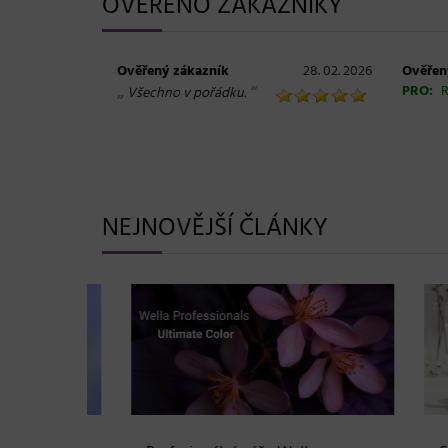
OVĚŘENO ZÁKAZNÍKY
Ověřený zákazník
28. 02. 2026
Ověřen
„
“
PRO:
R
Všechno v pořádku.
NEJNOVĚJŠÍ ČLÁNKY