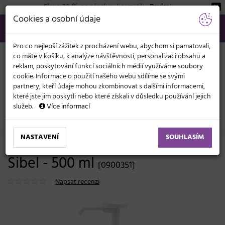
Sleva 20 %
na pánskou kosmetiku
Beviro
!
KATEGORIE
Cookies a osobní údaje
566 440 099
info@svetkadernictvi.cz
Po−pá: 8−17
Vše o nákupu
Kč
MENU
Pro co nejlepší zážitek z procházení webu, abychom si pamatovali,
co máte v košíku, k analýze návštěvnosti, personalizaci obsahu a
reklam, poskytování funkcí sociálních médií využíváme soubory
cookie. Informace o použití našeho webu sdílíme se svými
partnery, kteří údaje mohou zkombinovat s dalšími informacemi,
které jste jim poskytli nebo které získali v důsledku používání jejich
služeb.
Více informací
Kadeřnické potřeby
Ostatní
NASTAVENÍ
SOUHLASÍM
Dávkovací láhev s pumpičkou
Sibel - 500 ml
[0900351]
Napsat recenzi