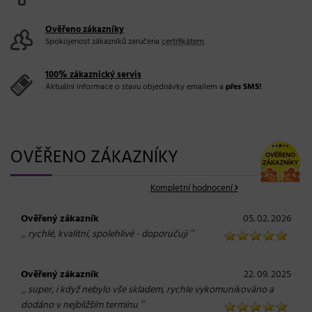
Ověřeno zákazníky
Spokojenost zákazníků zaručena
certifikátem
.
100% zákaznický servis
Aktuální informace o stavu objednávky emailem a
přes SMS!
OVĚŘENO ZÁKAZNÍKY
Kompletní hodnocení
Ověřený zákazník
05. 02. 2026
„
“
rychlé, kvalitní, spolehlivé - doporučuji
Ověřený zákazník
22. 09. 2025
„
super, i když nebylo vše skladem, rychle vykomunikováno a
“
dodáno v nejbližším termínu