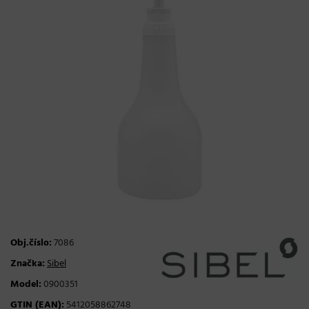
Obj.číslo:
7086
Značka:
Sibel
Model:
0900351
GTIN (EAN):
5412058862748