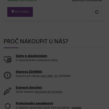
Skladem 20 a více ks
Subrina Professional
Do košíku
PROČ NAKOUPIT U NÁS?
Dárky k objednávkám
K objednávkám rozdáváme dárky.
Doprava ZDARMA
Doprava při nákupu
nad 1.999,- Kč
ZDARMA!
Expresní doručení
Zboží skladem
doručíme do 24 hodin
.
Profesionální poradenství
S výběrem správného zboží Vám poradíme -
kontakt
.