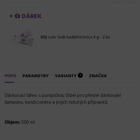
+
DÁREK
Bílý cukr Svět kadeřnictví.cz 4 g - 2 ks
POPIS
PARAMETRY
VARIANTY
ZNAČKA
1
Dávkovací láhev s pumpičkou Sibel pro přesné dávkování
šamponu, kondicionéru a jiných tekutých přípravků.
Objem:
500 ml