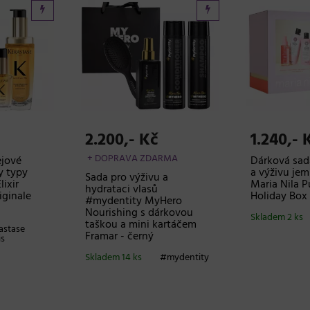
2.200,- Kč
1.240,- 
+ DOPRAVA ZDARMA
ejové
Dárková sad
y typy
a výživu je
Sada pro výživu a
lixir
Maria Nila 
hydrataci vlasů
iginale
Holiday Box
#mydentity MyHero
Nourishing s dárkovou
Skladem 2 ks
taškou a mini kartáčem
astase
Framar - černý
is
Skladem 14 ks
#mydentity