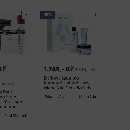
-18%
Kč
1.249,- Kč
1.536,- Kč
Dárková sada pro
kudrnaté a vlnité vlasy
ZDARMA
Maria Nila Coils & Curls
a Paul
ro Style+
Skladem 2 ks
Maria Nila
- fén + sprej
ochranou
Paul Mitchell