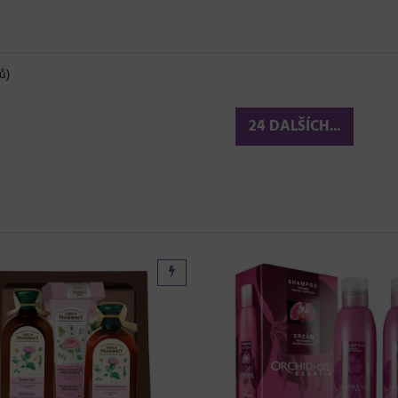
ů)
24 DALŠÍCH...