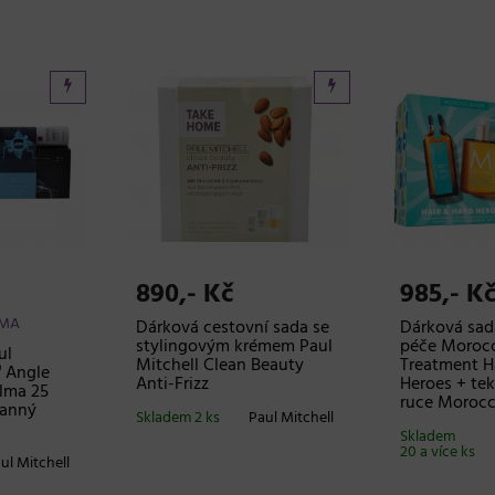
890,- Kč
985,- K
RMA
Dárková cestovní sada se
Dárková sad
stylingovým krémem Paul
péče Morocc
ul
Mitchell Clean Beauty
Treatment H
 Angle
Anti-Frizz
Heroes + te
ulma 25
ruce Morocc
anný
Skladem 2 ks
Paul Mitchell
Skladem
20 a více ks
ul Mitchell