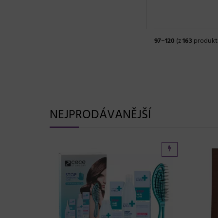
97
−
120
(z
163
produkt
NEJPRODÁVANĚJŠÍ