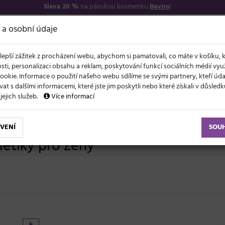
Sleva 20 %
na pánskou kosmetiku
Beviro
!
7
O NÁS
VŠE O N
 a osobní údaje
lepší zážitek z procházení webu, abychom si pamatovali, co máte v košíku, 
sti, personalizaci obsahu a reklam, poskytování funkcí sociálních médií vy
ookie. Informace o použití našeho webu sdílíme se svými partnery, kteří ú
t s dalšími informacemi, které jste jim poskytli nebo které získali v důsled
NOVĚ
EVY
LÉTO A VLASY
AKCE
ZNAČKY
DÁRKY
 jejich služeb.
Více informací
VENÍ
SOU
etiky pro ženy