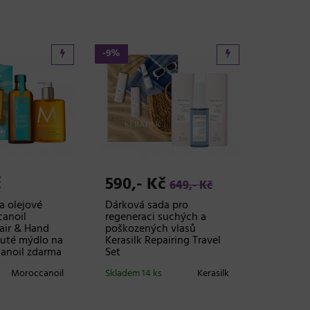
-9%
č
590,- Kč
649,- Kč
a olejové
Dárková sada pro
anoil
regeneraci suchých a
air & Hand
poškozených vlasů
kuté mýdlo na
Kerasilk Repairing Travel
anoil zdarma
Set
Moroccanoil
Skladem 14 ks
Kerasilk