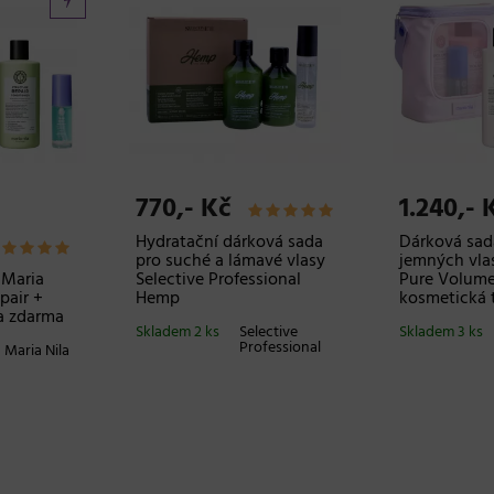
770,- Kč
1.240,- 
Hydratační dárková sada
Dárková sad
pro suché a lámavé vlasy
jemných vlas
 Maria
Selective Professional
Pure Volume
pair +
Hemp
kosmetická 
a zdarma
Skladem 2 ks
Selective
Skladem 3 ks
Professional
Maria Nila