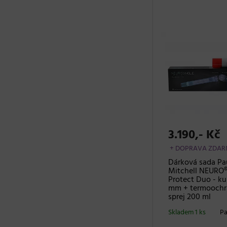
3.190,- Kč
+ DOPRAVA ZDA
Dárková sada Pa
Mitchell NEURO®
Protect Duo - k
mm + termoochr
sprej 200 ml
Skladem 1 ks
Pa