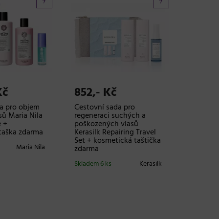
Kč
852,- Kč
a pro objem
Cestovní sada pro
ů Maria Nila
regeneraci suchých a
 +
poškozených vlasů
taška zdarma
Kerasilk Repairing Travel
Set + kosmetická taštička
Maria Nila
zdarma
Skladem 6 ks
Kerasilk