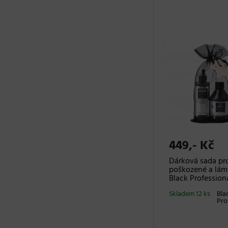
449,- Kč
Dárková sada pr
poškozené a lám
Black Profession
Skladem 12 ks
Bla
Pro