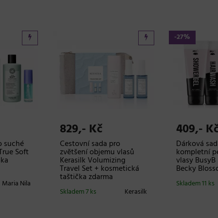
-27%
829,- Kč
409,- K
o suché
Cestovní sada pro
Dárková sad
True Soft
zvětšení objemu vlasů
kompletní pé
ška
Kerasilk Volumizing
vlasy BusyB
Travel Set + kosmetická
Becky Blos
taštička zdarma
Maria Nila
Skladem 11 ks
Skladem 7 ks
Kerasilk