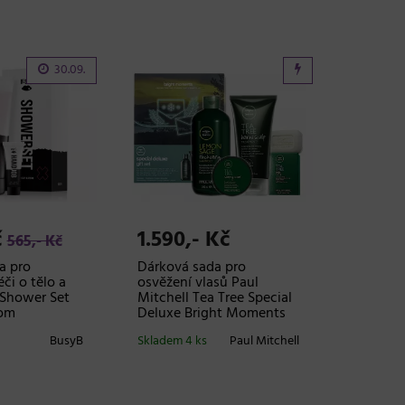
30.09.
č
1.590,- Kč
565,- Kč
a pro
Dárková sada pro
či o tělo a
osvěžení vlasů Paul
 Shower Set
Mitchell Tea Tree Special
som
Deluxe Bright Moments
BusyB
Skladem 4 ks
Paul Mitchell