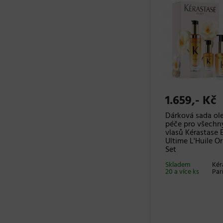
1.659,- Kč
Dárková sada ol
péče pro všechn
vlasů Kérastase E
Ultime L'Huile Or
Set
Skladem
Kér
20 a více ks
Par