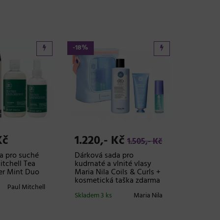
-18%
Kč
1.220,- Kč
1.505,- Kč
a pro suché
Dárková sada pro
itchell Tea
kudrnaté a vlnité vlasy
er Mint Duo
Maria Nila Coils & Curls +
kosmetická taška zdarma
Paul Mitchell
Skladem 3 ks
Maria Nila