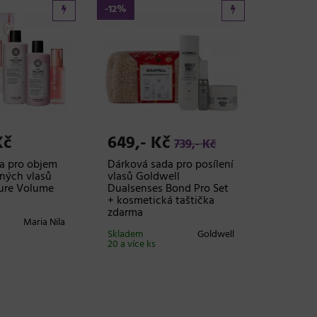
-12%
Kč
649,- Kč
739,- Kč
a pro objem
Dárková sada pro posílení
mných vlasů
vlasů Goldwell
Pure Volume
Dualsenses Bond Pro Set
+ kosmetická taštička
zdarma
Maria Nila
Skladem
Goldwell
20 a více ks