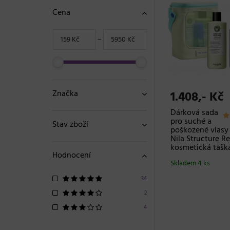
Cena
−
Značka
1.408,- Kč
Dárková sada
pro suché a
Stav zboží
poškozené vlasy
Nila Structure Re
kosmetická tašk
Hodnocení
Skladem 4 ks
34
2
4