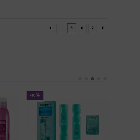
5
...
6
7
-10%