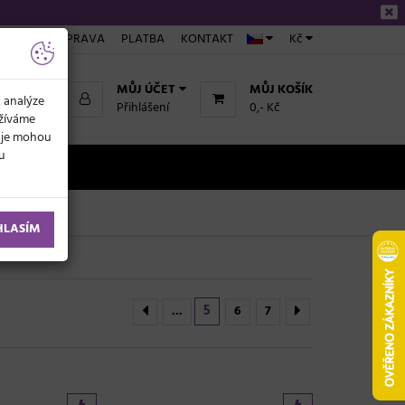
ÁKUPU
DOPRAVA
PLATBA
KONTAKT
Kč
MŮJ ÚČET
MŮJ KOŠÍK
k analýze
Přihlášení
0,- Kč
užíváme
daje mohou
ku
NOVINKY
HLASÍM
5
...
6
7