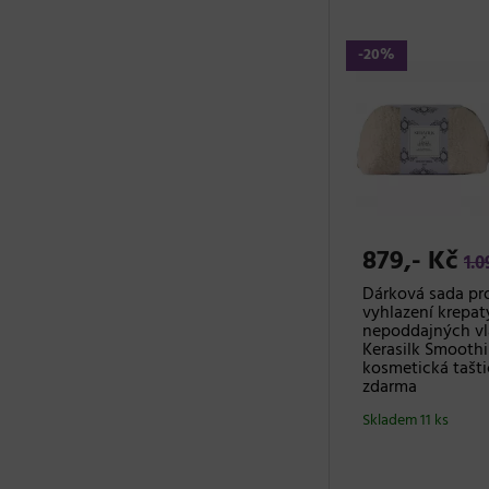
-20%
879,- Kč
1.0
Dárková sada pr
vyhlazení krepat
nepoddajných vl
Kerasilk Smoothi
kosmetická tašt
zdarma
Skladem 11 ks