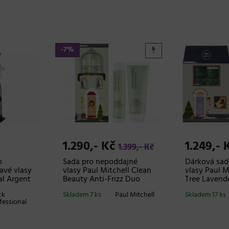
-7%
1.290,- Kč
1.249,- 
1.399,- Kč
o
Sada pro nepoddajné
Dárková sad
avé vlasy
vlasy Paul Mitchell Clean
vlasy Paul M
al Argent
Beauty Anti-Frizz Duo
Tree Lavend
ck
Skladem 7 ks
Paul Mitchell
Skladem 17 ks
fessional