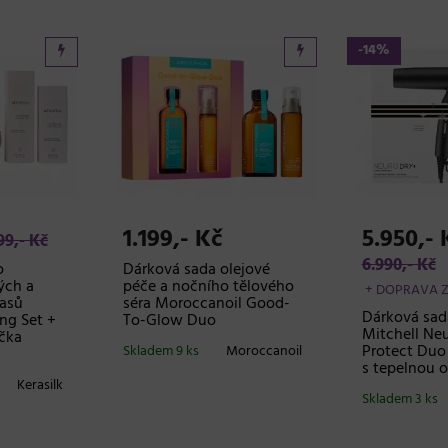
-14%
1.199,- Kč
5.950,- 
99,- Kč
6.990,- Kč
o
Dárková sada olejové
ých a
péče a nočního tělového
+ DOPRAVA 
asů
séra Moroccanoil Good-
Dárková sad
ng Set +
To-Glow Duo
Mitchell Neu
ička
Protect Duo 
Skladem 9 ks
Moroccanoil
s tepelnou 
Kerasilk
Skladem 3 ks