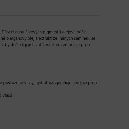
. Díky obsahu fialových pigmentů olejová péče
ené o arganový olej a extrakt ze lněných semínek, se
ž by došlo k jejich zatížení. Zároveň bojuje proti
e poškozené vlasy, hydratuje, zjemňuje a bojuje proti
d vlasů