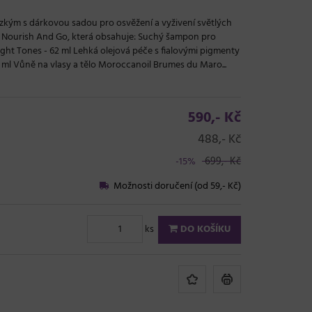
ízkým s dárkovou sadou pro osvěžení a vyživení světlých
 Nourish And Go, která obsahuje: Suchý šampon pro
ight Tones - 62 ml Lehká olejová péče s fialovými pigmenty
ml Vůně na vlasy a tělo Moroccanoil Brumes du Maro...
590,- Kč
488,- Kč
699,- Kč
-15%
Možnosti doručení (od 59,- Kč)
ks
DO KOŠÍKU