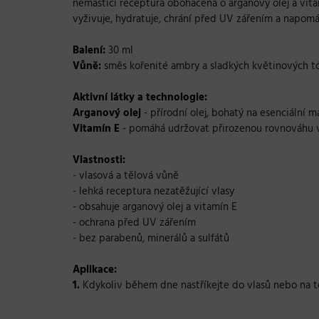
nemastící receptura obohacená o arganový olej a vita
vyživuje, hydratuje, chrání před UV zářením a napomá
Balení:
30 ml
Vůně:
směs kořenité ambry a sladkých květinových t
Aktivní látky a technologie:
Arganový olej
-
přírodní olej, bohatý na esenciální 
Vitamín E
-
pomáhá udržovat přirozenou rovnováhu vl
Vlastnosti:
- vlasová a tělová vůně
- lehká receptura nezatěžující vlasy
- obsahuje arganový olej a vitamín E
- ochrana před UV zářením
- bez parabenů, minerálů a sulfátů
Aplikace:
1.
Kdykoliv během dne nastříkejte do vlasů nebo na tě