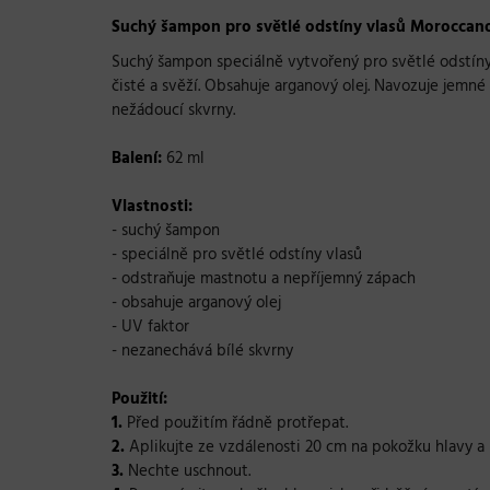
Suchý šampon pro světlé odstíny vlasů Moroccanoi
Suchý šampon speciálně vytvořený pro světlé odstíny 
čisté a svěží. Obsahuje arganový olej. Navozuje jemn
nežádoucí skvrny.
Balení:
62 ml
Vlastnosti:
- suchý šampon
- speciálně pro světlé odstíny vlasů
- odstraňuje mastnotu a nepříjemný zápach
- obsahuje arganový olej
- UV faktor
- nezanechává bílé skvrny
Použití:
1.
Před použitím řádně protřepat.
2.
Aplikujte ze vzdálenosti 20 cm na pokožku hlavy a 
3.
Nechte uschnout.