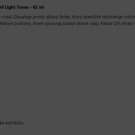
l Light Tones - 62 ml
vlasů. Obsahuje jemný rýžový škrob, který okamžitě odstraňuje vidite
é fialové podtóny, které vyrovnají krásné blond vlasy. Faktor UV chrá
ke kořínkům.