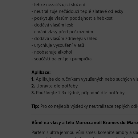
- lehké nezatěžující složení
- neutralizuje nežádoucí teplé zlatavé odlesky
- poskytuje vlasům poddajnost a hebkost
- dodává vlasům lesk
- chrání vlasy před poškozením
- dodává vlasům zdravější vzhled
- urychluje vysoušení vlasů
- neobsahuje alkohol
- součástí balení je i pumpička
Aplikace:
1.
Aplikujte do ručníkem vysušených nebo suchých vla
2.
Upravte dle potřeby.
3.
Používejte 2-3x týdně, případně dle potřeby.
Tip:
Pro co nejlepší výsledky neutralizace teplých odl
Vůně na vlasy a tělo Moroccanoil Brumes du Maroc
Parfém s ultra jemnou vůní směsi kořenité ambry a sla