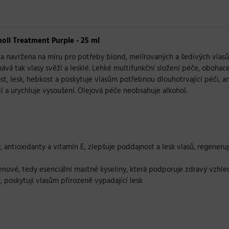
oil Treatment Purple - 25 ml
a navržena na míru pro potřeby blond, melírovaných a šedivých vlasů
ává tak vlasy svěží a lesklé. Lehké multifunkční složení péče, obohac
t, lesk, hebkost a poskytuje vlasům potřebnou dlouhotrvající péči, ani
í a urychluje vysoušení. Olejová péče neobsahuje alkohol.
 antioxidanty a vitamín E, zlepšuje poddajnost a lesk vlasů, regeneruj
olenové, tedy esenciální mastné kyseliny, která podporuje zdravý vzhle
y, poskytují vlasům přirozeně vypadající lesk