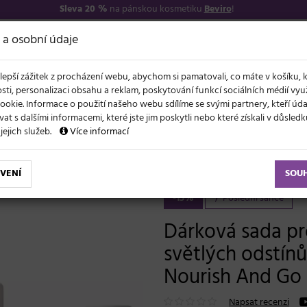
Sleva 20 %
na pánskou kosmetiku
Beviro
!
7
O NÁS
VŠE O N
 a osobní údaje
lepší zážitek z procházení webu, abychom si pamatovali, co máte v košíku, 
sti, personalizaci obsahu a reklam, poskytování funkcí sociálních médií vy
ookie. Informace o použití našeho webu sdílíme se svými partnery, kteří ú
t s dalšími informacemi, které jste jim poskytli nebo které získali v důsled
NOVĚ
EVY
LÉTO A VLASY
AKCE
ZNAČKY
DÁRKY
 jejich služeb.
Více informací
ro osvěžení a vyživení světlých odstínů vlasů Moroccanoil Refresh Nourish And Go
VENÍ
SOU
-15%
Poslední šance
Dárková sada pr
světlých odstín
Nourish And Go
Napsat recenzi