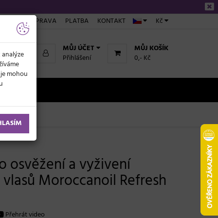
ÁKUPU
DOPRAVA
PLATBA
KONTAKT
Kč
MŮJ ÚČET
MŮJ KOŠÍK
k analýze
Přihlášení
0,- Kč
užíváme
daje mohou
ku
NOVINKY
HLASÍM
o osvěžení a vyživení
ů vlasů Moroccanoil Refresh
Přehrát video