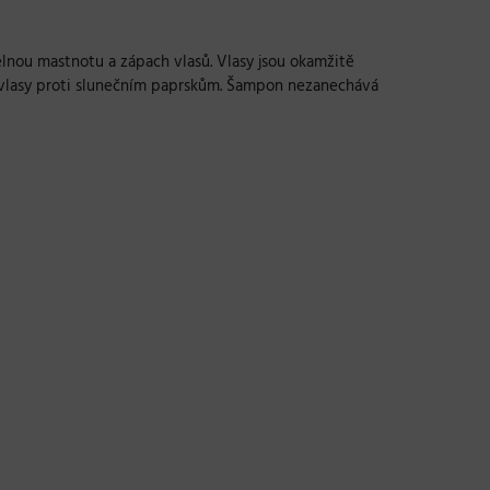
lnou mastnotu a zápach vlasů. Vlasy jsou okamžitě
ní vlasy proti slunečním paprskům. Šampon nezanechává