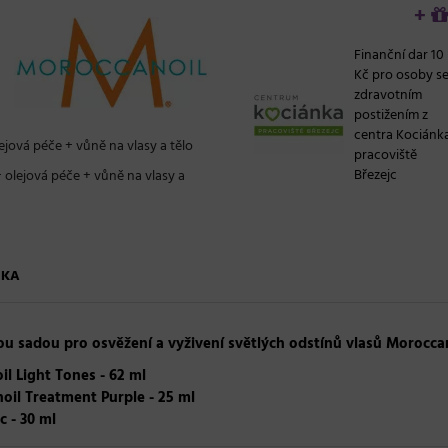
+
Finanční dar 10
Kč pro osoby s
zdravotním
postižením z
centra Kociánk
jová péče + vůně na vlasy a tělo
pracoviště
Březejc
 olejová péče + vůně na vlasy a
ČKA
u sadou pro osvěžení a vyživení světlých odstínů vlasů Morocca
l Light Tones - 62 ml
oil Treatment Purple - 25 ml
 - 30 ml