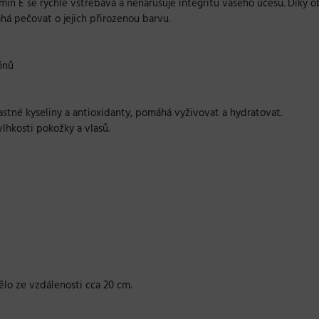
mín E se rychle vstřebává a nenarušuje integritu vašeho účesu. Díky 
há pečovat o jejich přirozenou barvu.
ónů
mastné kyseliny a antioxidanty, pomáhá vyživovat a hydratovat.
hkosti pokožky a vlasů.
lo ze vzdálenosti cca 20 cm.