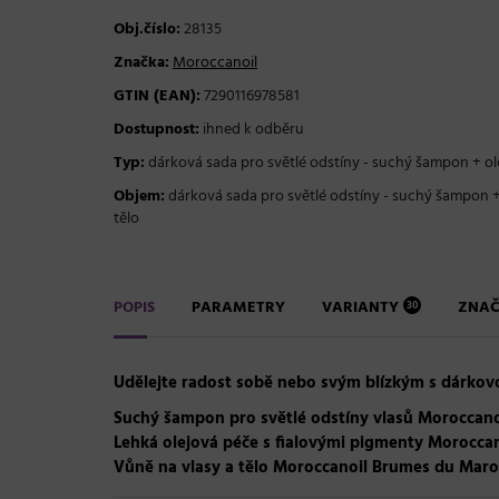
Obj.číslo:
28135
Značka:
Moroccanoil
GTIN (EAN):
7290116978581
Dostupnost:
ihned k odběru
Typ:
dárková sada pro světlé odstíny - suchý šampon + ole
Objem:
dárková sada pro světlé odstíny - suchý šampon +
tělo
POPIS
PARAMETRY
VARIANTY
ZNA
30
Udělejte radost sobě nebo svým blízkým s dárkovo
Suchý šampon pro světlé odstíny vlasů Moroccanoi
Lehká olejová péče s fialovými pigmenty Moroccan
Vůně na vlasy a tělo Moroccanoil Brumes du Maroc