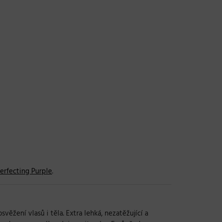
erfecting Purple
.
žení vlasů i těla. Extra lehká, nezatěžující a