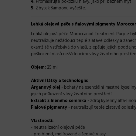
4.
Promasírujte pokožku hlavy, jako při běžném mytí.
5.
Zbytek šamponu vyčešte.
Lehká olejová péče s fialovými pigmenty Moroccan
Lehká olejová péče Moroccanoil Treatment Purple byl
neutralizuje nežádoucí teplé zlatavé odlesky a zanech
okamžitě vstřebává do vlasů, zlepšuje jejich poddajnos
poškození vlasů nežádoucími vlivy životního prostřed
Objem:
25 ml
Aktivní látky a technologie:
Arganový olej
- bohatý na esenciální mastné kyseliny,
jejich poškození vlivy životního prostředí
Extrakt z lněného semínka
- zdroj kyseliny alfa-lin
Fialové pigmenty
- neutralizují teplé zlatavé odlesk
Vlastnosti:
- neutralizační olejová péče
- pro blond, melírované a šedivé vlasy