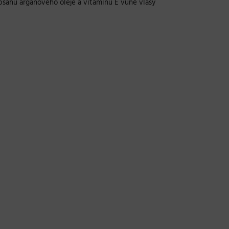
obsahu arganového oleje a vitamínu E vůně vlasy