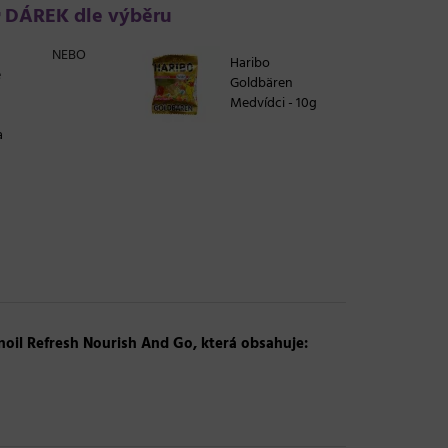
DÁREK dle výběru
NEBO
Haribo
e
Goldbären
Medvídci - 10g
a
noil Refresh Nourish And Go, která obsahuje: