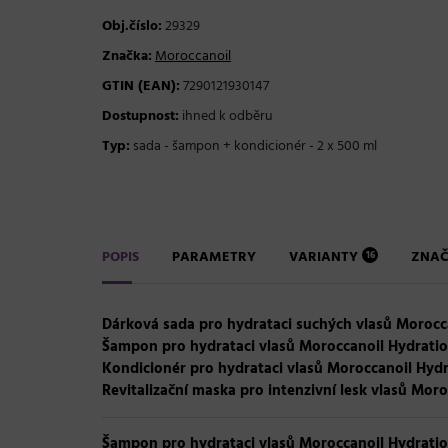
Obj.číslo:
29329
Značka:
Moroccanoil
GTIN (EAN):
7290121930147
Dostupnost:
ihned k odběru
Typ:
sada - šampon + kondicionér - 2 x 500 ml
POPIS
PARAMETRY
VARIANTY
ZNA
16
Dárková sada pro hydrataci suchých vlasů Morocc
Šampon pro hydrataci vlasů Moroccanoil Hydratio
Kondicionér pro hydrataci vlasů Moroccanoil Hydr
Revitalizační maska pro intenzivní lesk vlasů Moro
Šampon pro hydrataci vlasů Moroccanoil Hydratio