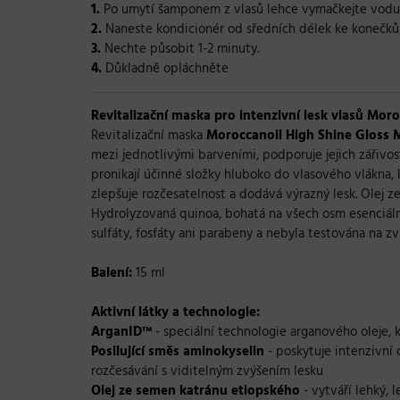
1.
Po umytí šamponem z vlasů lehce vymačkejte vodu
2.
Naneste kondicionér od sředních délek ke konečků
3.
Nechte působit 1-2 minuty.
4.
Důkladně opláchněte
Revitalizační maska pro intenzivní lesk vlasů Moro
Revitalizační maska
Moroccanoil High Shine Gloss 
mezi jednotlivými barveními, podporuje jejich zářivos
pronikají účinné složky hluboko do vlasového vlákna, 
zlepšuje rozčesatelnost a dodává výrazný lesk. Olej 
Hydrolyzovaná quinoa, bohatá na všech osm esenciální
sulfáty, fosfáty ani parabeny a nebyla testována na zv
Balení:
15 ml
Aktivní látky a technologie:
ArganID™
- speciální technologie arganového oleje, 
Posilující směs aminokyselin
- poskytuje intenzivní 
rozčesávání s viditelným zvýšením lesku
Olej ze semen katránu etiopského
- vytváří lehký, 