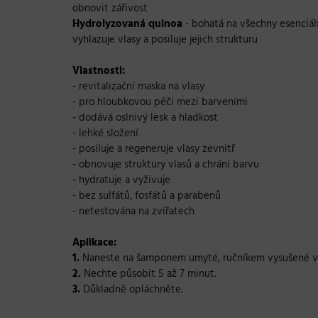
obnovit zářivost
Hydrolyzovaná quinoa
- bohatá na všechny esenciální
vyhlazuje vlasy a posiluje jejich strukturu
Vlastnosti:
- revitalizační maska na vlasy
- pro hloubkovou péči mezi barveními
- dodává oslnivý lesk a hladkost
- lehké složení
- posiluje a regeneruje vlasy zevnitř
- obnovuje struktury vlasů a chrání barvu
- hydratuje a vyživuje
- bez sulfátů, fosfátů a parabenů
- netestována na zvířatech
Aplikace:
1.
Naneste na šamponem umyté, ručníkem vysušené vla
2.
Nechte působit 5 až 7 minut.
3.
Důkladně opláchněte.