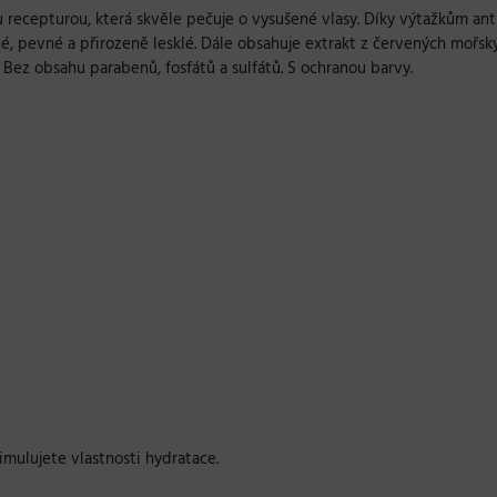
 recepturou, která skvěle pečuje o vysušené vlasy. Díky výtažkům ant
é, pevné a přirozeně lesklé. Dále obsahuje extrakt z červených mořskýc
. Bez obsahu parabenů, fosfátů a sulfátů. S ochranou barvy.
mulujete vlastnosti hydratace.