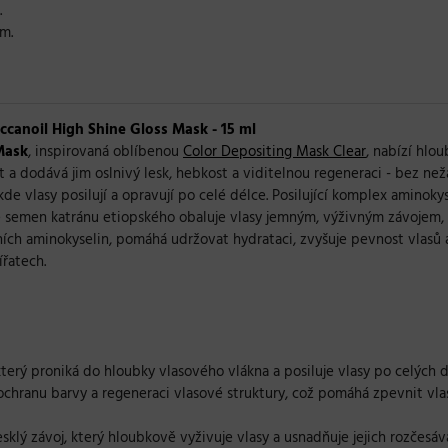
.
m.
ccanoil High Shine Gloss Mask - 15 ml
Mask
, inspirovaná oblíbenou
Color Depositing Mask Clear
, nabízí hlo
t a dodává jim oslnivý lesk, hebkost a viditelnou regeneraci - bez ne
kde vlasy posilují a opravují po celé délce. Posilující komplex aminok
ze semen katránu etiopského obaluje vlasy jemným, výživným závojem, 
ch aminokyselin, pomáhá udržovat hydrataci, zvyšuje pevnost vlasů a
ířatech.
který proniká do hloubky vlasového vlákna a posiluje vlasy po celých 
ochranu barvy a regeneraci vlasové struktury, což pomáhá zpevnit vla
lesklý závoj, který hloubkově vyživuje vlasy a usnadňuje jejich rozče