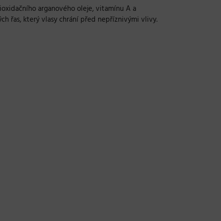
ioxidačního arganového oleje, vitamínu A a
h řas, který vlasy chrání před nepříznivými vlivy.