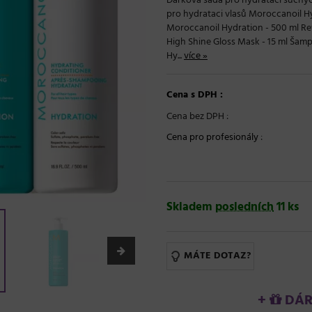
Dárková sada pro hydrataci suchý
pro hydrataci vlasů Moroccanoil Hy
Moroccanoil Hydration - 500 ml Rev
High Shine Gloss Mask - 15 ml Šam
Hy...
více »
Cena s DPH :
Cena bez DPH :
Cena pro profesionály
:
Skladem
posledních
11 ks
MÁTE DOTAZ?
+
DÁRE