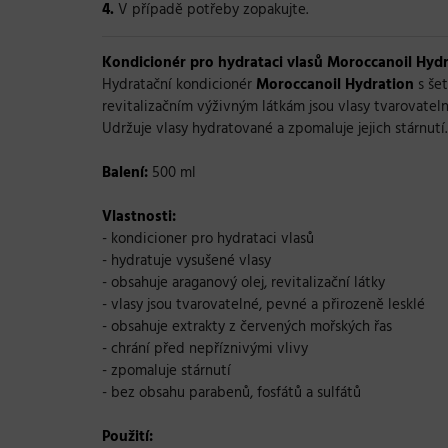
4.
V případě potřeby zopakujte.
Kondicionér pro hydrataci vlasů Moroccanoil Hydr
Hydratační kondicionér
Moroccanoil Hydration
s šet
revitalizačním výživným látkám jsou vlasy tvarovateln
Udržuje vlasy hydratované a zpomaluje jejich stárnutí
Balení:
500 ml
Vlastnosti:
- kondicioner pro hydrataci vlasů
- hydratuje vysušené vlasy
- obsahuje araganový olej, revitalizační látky
- vlasy jsou tvarovatelné, pevné a přirozeně lesklé
- obsahuje extrakty z červených mořských řas
- chrání před nepříznivými vlivy
- zpomaluje stárnutí
-
bez obsahu parabenů, fosfátů a sulfátů
Použití: