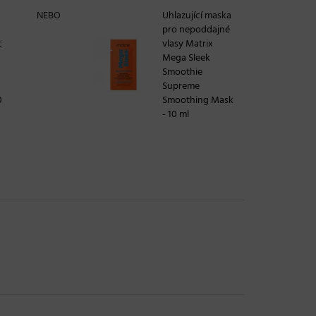
NEBO
Uhlazující maska
pro nepoddajné
c
vlasy Matrix
Mega Sleek
Smoothie
Supreme
0
Smoothing Mask
- 10 ml