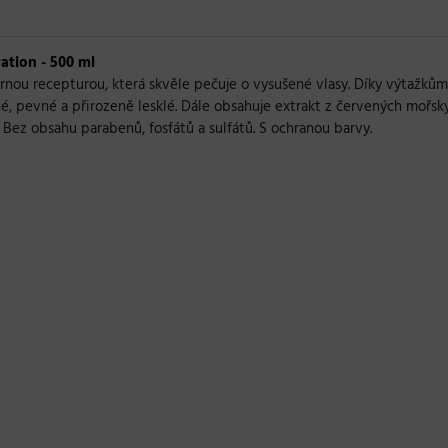
ation - 500 ml
rnou recepturou, která skvěle pečuje o vysušené vlasy. Díky výtažkům
é, pevné a přirozeně lesklé. Dále obsahuje extrakt z červených mořskýc
. Bez obsahu parabenů, fosfátů a sulfátů. S ochranou barvy.