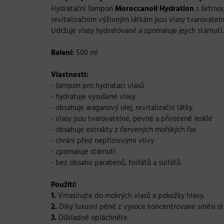
Hydratační šampon
Moroccanoil Hydration
s šetrnou
revitalizačním výživným látkám jsou vlasy tvarovateln
Udržuje vlasy hydratované a zpomaluje jejich stárnutí
Balení:
500 ml
Vlastnosti:
- šampon pro hydrataci vlasů
- hydratuje vysušené vlasy
- obsahuje araganový olej, revitalizační látky
- vlasy jsou tvarovatelné, pevné a přirozeně lesklé
- obsahuje extrakty z červených mořských řas
- chrání před nepříznivými vlivy
- zpomaluje stárnutí
-
bez obsahu parabenů, fosfátů a sulfátů
Použití:
1.
Vmasírujte do mokrých vlasů a pokožky hlavy.
2.
Díky
luxusní pěně z vysoce koncentrované směsi sti
3.
Důkladně opláchněte.