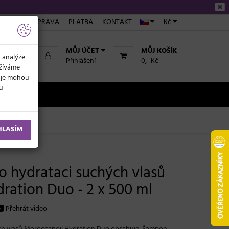
ÁKUPU
DOPRAVA
PLATBA
KONTAKT
Kč
MŮJ ÚČET
MŮJ KOŠÍK
k analýze
Přihlášení
0,- Kč
užíváme
daje mohou
ku
NOVINKY
HLASÍM
o hydrataci suchých vlasů
ration Duo - 2 x 500 ml
Přehrát video