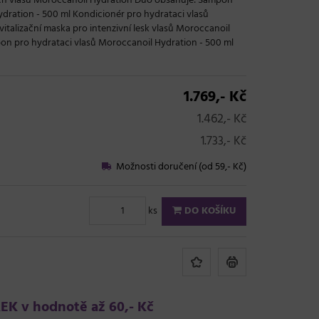
ch vlasů Moroccanoil Hydration Duo obsahuje: Šampon
dration - 500 ml Kondicionér pro hydrataci vlasů
italizační maska pro intenzivní lesk vlasů Moroccanoil
pon pro hydrataci vlasů Moroccanoil Hydration - 500 ml
1.769,- Kč
1.462,- Kč
1.733,- Kč
Možnosti doručení (od 59,- Kč)
ks
DO KOŠÍKU
K v hodnotě až 60,- Kč