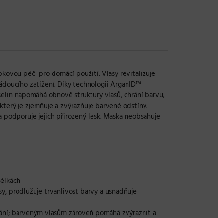
ubkovou péči pro domácí použití. Vlasy revitalizuje
žádoucího zatížení. Díky technologii ArganID™
yselin napomáhá obnově struktury vlasů, chrání barvu,
který je zjemňuje a zvýrazňuje barvené odstíny.
 podporuje jejich přirozený lesk. Maska neobsahuje
délkách
sy, prodlužuje trvanlivost barvy a usnadňuje
sávání; barveným vlasům zároveň pomáhá zvýraznit a