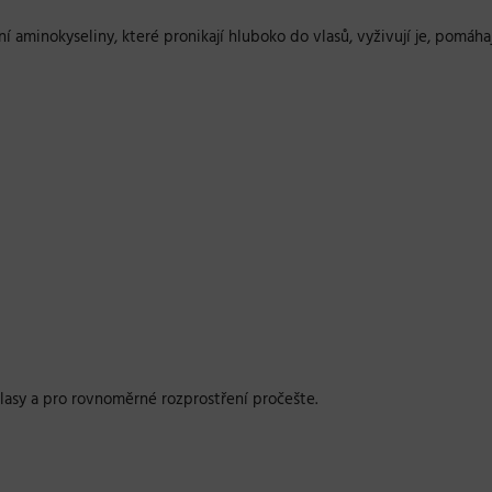
 aminokyseliny, které pronikají hluboko do vlasů, vyživují je, pomáhaj
sy a pro rovnoměrné rozprostření pročešte.