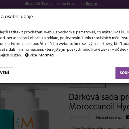
Sleva 20 %
na pánskou kosmetiku
Beviro
!
7
O NÁS
VŠE O N
 a osobní údaje
lepší zážitek z procházení webu, abychom si pamatovali, co máte v košíku, 
sti, personalizaci obsahu a reklam, poskytování funkcí sociálních médií vy
ookie. Informace o použití našeho webu sdílíme se svými partnery, kteří ú
t s dalšími informacemi, které jste jim poskytli nebo které získali v důsled
NOVĚ
EVY
LÉTO A VLASY
AKCE
ZNAČKY
DÁRKY
 jejich služeb.
Více informací
Dárková sada pro hydrataci suchých vlasů Moroccanoil Hydration Duo - 2 x 500 ml
VENÍ
SOU
Poslední šance
Dárková sada pr
Moroccanoil Hyd
Napsat recenzi