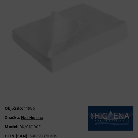
Obj.číslo:
14986
Značka:
Eko-Higiena
Model:
BK/01/100F
GTIN (EAN):
5903933701639