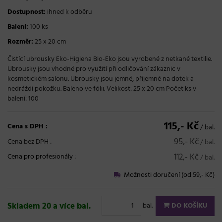
Dostupnost:
ihned k odběru
Balení:
100 ks
Rozměr:
25 x 20 cm
Čistící ubrousky Eko-Higiena Bio-Eko jsou vyrobené z netkané textilie.
Ubrousky jsou vhodné pro využití při odličování zákaznic v
kosmetickém salonu. Ubrousky jsou jemné, příjemné na dotek a
nedráždí pokožku. Baleno ve fólii. Velikost: 25 x 20 cm Počet ks v
balení: 100
115,- Kč
Cena s DPH :
/ bal.
95,- Kč
Cena bez DPH :
/ bal.
112,- Kč
Cena pro profesionály
:
/ bal.
Možnosti doručení (od 59,- Kč)
Skladem 20 a více bal.
bal.
DO KOŠÍKU