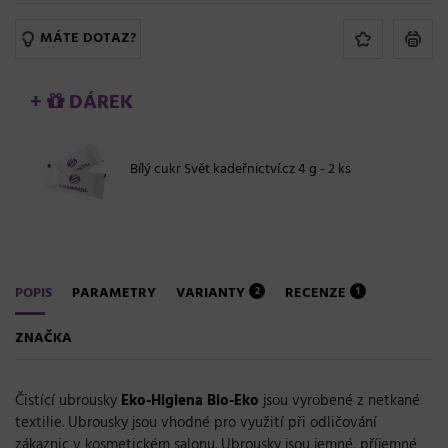
MÁTE DOTAZ?
+
DÁREK
Bílý cukr Svět kadeřnictví.cz 4 g - 2 ks
POPIS
PARAMETRY
VARIANTY
RECENZE
2
1
ZNAČKA
Čistící ubrousky
Eko-Higiena Bio-Eko
jsou vyrobené z netkané
textilie. Ubrousky jsou vhodné pro využití při odličování
zákaznic v kosmetickém salonu. Ubrousky jsou jemné, příjemné