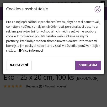
Sleva 20 %
na pánskou kosmetiku
Beviro
!
KATEGORIE
Cookies a osobní údaje
566 440 099
info@svetkadernictvi.cz
Po−pá: 8−17
Vše o nákupu
Kč
MENU
Pro co nejlepší zážitek z procházení webu, abychom si pamatovali,
co máte v košíku, k analýze návštěvnosti, personalizaci obsahu a
reklam, poskytování funkcí sociálních médií využíváme soubory
cookie. Informace o použití našeho webu sdílíme se svými
partnery, kteří údaje mohou zkombinovat s dalšími informacemi,
které jste jim poskytli nebo které získali v důsledku používání jejich
služeb.
Více informací
Kadeřnické potřeby
Jednorázové pomůcky
Ubrousky
NASTAVENÍ
SOUHLASÍM
Čistící ubrousky Eko-Higiena Bio-
Eko - 25 x 20 cm, 100 ks
[BK/01/100F]
Recenze (
1
)
/
Napsat recenzi