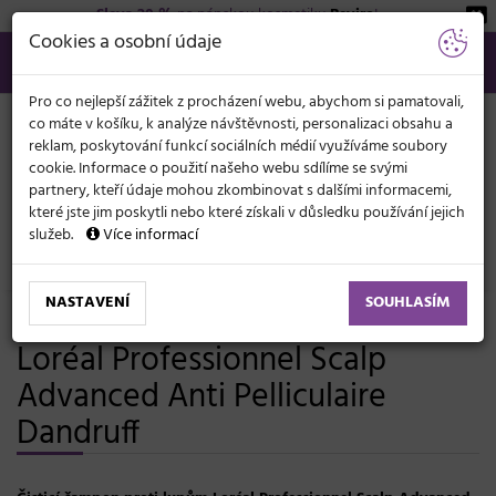
Sleva 20 %
na pánskou kosmetiku
Beviro
!
KATEGORIE
Cookies a osobní údaje
566 440 099
info@svetkadernictvi.cz
Po−pá: 8−17
Vše o nákupu
Kč
MENU
Pro co nejlepší zážitek z procházení webu, abychom si pamatovali,
co máte v košíku, k analýze návštěvnosti, personalizaci obsahu a
reklam, poskytování funkcí sociálních médií využíváme soubory
cookie. Informace o použití našeho webu sdílíme se svými
partnery, kteří údaje mohou zkombinovat s dalšími informacemi,
které jste jim poskytli nebo které získali v důsledku používání jejich
služeb.
Více informací
Vlasová kosmetika
Šampony
Lupy a problematika pokožky
NASTAVENÍ
SOUHLASÍM
Čisticí šampon proti lupům
Loréal Professionnel Scalp
Advanced Anti Pelliculaire
Dandruff