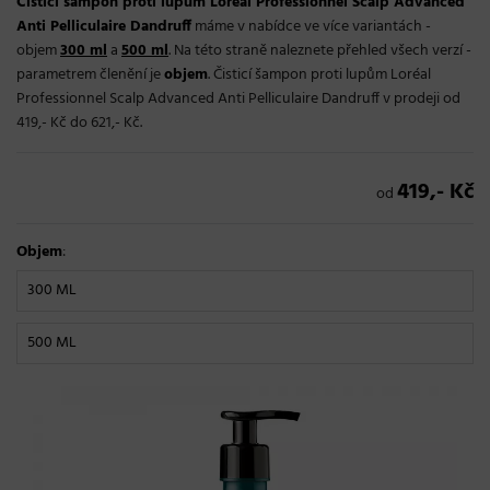
Čisticí šampon proti lupům Loréal Professionnel Scalp Advanced
Anti Pelliculaire Dandruff
máme v nabídce ve více variantách -
objem
300 ml
a
500 ml
. Na této straně naleznete přehled všech verzí -
parametrem členění je
objem
. Čisticí šampon proti lupům Loréal
Professionnel Scalp Advanced Anti Pelliculaire Dandruff v prodeji od
419,- Kč do 621,- Kč.
419,- Kč
od
Objem
:
300 ML
500 ML