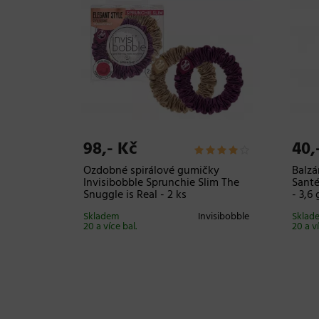
98,- Kč
40,
asů Dr.
Ozdobné spirálové gumičky
Balzá
Invisibobble Sprunchie Slim The
Santé
Snuggle is Real - 2 ks
- 3,6 
Dr. Santé
Skladem
Invisibobble
Sklad
20 a více bal.
20 a v