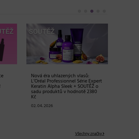
Objem, 
vlasy – 
Grow Fu
24. 03. 2
te
Nová éra uhlazených vlasů:
L’Oréal Professionnel Série Expert
!
Keratin Alpha Sleek + SOUTĚŽ o
sadu produktů v hodnotě 2380
Kč
02. 04. 2026
Všechny značky