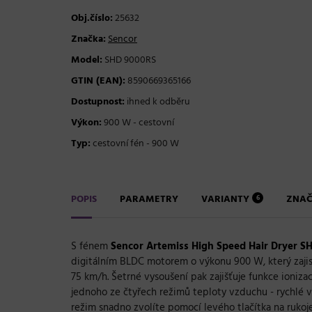
Obj.číslo:
25632
Značka:
Sencor
Model:
SHD 9000RS
GTIN (EAN):
8590669365166
Dostupnost:
ihned k odběru
Výkon:
900 W - cestovní
Typ:
cestovní fén - 900 W
POPIS
PARAMETRY
VARIANTY
ZNA
6
S fénem
Sencor Artemiss High Speed Hair Dryer 
digitálním BLDC motorem o výkonu 900 W, který zajist
75 km/h. Šetrné vysoušení pak zajišťuje funkce ioniza
jednoho ze čtyřech režimů teploty vzduchu - rychlé v
režim snadno zvolíte pomocí levého tlačítka na rukoje