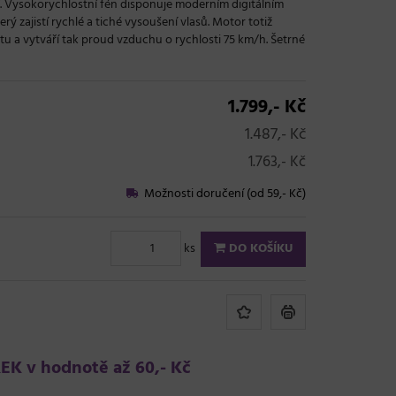
í. Vysokorychlostní fén disponuje moderním digitálním
 zajistí rychlé a tiché vysoušení vlasů. Motor totiž
u a vytváří tak proud vzduchu o rychlosti 75 km/h. Šetrné
1.799,- Kč
1.487,- Kč
1.763,- Kč
Možnosti doručení (od 59,- Kč)
ks
DO KOŠÍKU
K v hodnotě až 60,- Kč