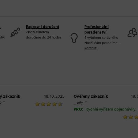
A
Expresní doručení
Profesionální
Zboží skladem
poradenství
MA!
doručíme do 24 hodin
.
S výběrem správného
zboží Vám poradíme -
kontakt
.
ý zákazník
18. 10. 2025
Ověřený zákazník
18.
“
„
“
k
Nic.
PRO:
Rychlé vyřízení objednávky.