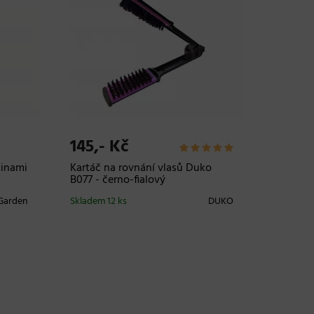
145,- Kč
409,-
tinami
Kartáč na rovnání vlasů Duko
Regener
B077 - černo-fialový
Schwarz
BlondMe
 Garden
Skladem 12 ks
DUKO
Oil - 50
Skladem 