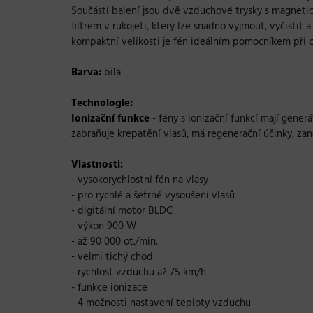
Součástí balení jsou dvě vzduchové trysky s magnet
filtrem v rukojeti, který lze snadno vyjmout, vyčistit
kompaktní velikosti je fén ideálním pomocníkem při c
Barva:
bílá
Technologie:
Ionizační funkce
- fény s ionizační funkcí mají gener
zabraňuje krepatění vlasů, má regenerační účinky, zan
Vlastnosti:
- vysokorychlostní fén na vlasy
- pro rychlé a šetrné vysoušení vlasů
- digitální motor BLDC
- výkon 900 W
- až 90 000 ot./min.
- velmi tichý chod
- rychlost vzduchu až 75 km/h
- funkce ionizace
- 4 možnosti nastavení teploty vzduchu