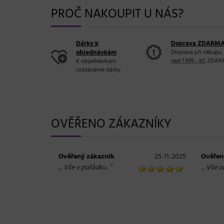
PROČ NAKOUPIT U NÁS?
Dárky k
Doprava ZDARM
objednávkám
Doprava při nákupu
nad 1.999,- Kč
ZDAR
K objednávkám
rozdáváme dárky.
OVĚŘENO ZÁKAZNÍKY
Ověřený zákazník
25. 11. 2025
Ověřen
„
“
„
Vše v pořádku.
Vše o