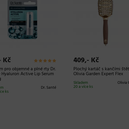
- Kč
409,- Kč
m pro objemné a plné rty Dr.
Plochý kartáč s kančími ště
 Hyaluron Active Lip Serum
Olivia Garden Expert Flex
g
Skladem
Olivia
20 a více ks
em
Dr. Santé
íce ks