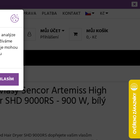
ÁKUPU
DOPRAVA
PLATBA
KONTAKT
Kč
MŮJ ÚČET
MŮJ KOŠÍK
k analýze
Přihlášení
0,- Kč
užíváme
daje mohou
ku
NOVINKY
HLASÍM
 vlasy Sencor Artemiss High
r SHD 9000RS - 900 W, bílý
ed Hair Dryer SHD 9000RS dopřejete vašim vlasům