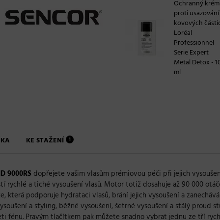
Ochranný krém
proti usazování
kovových části
Loréal
Professionnel
Serie Expert
Metal Detox - 1
ml
ČKA
KE STAŽENÍ
1
SHD 9000RS
dopřejete vašim vlasům prémiovou péči při jejich vysouše
í rychlé a tiché vysoušení vlasů. Motor totiž dosahuje až 90 000 otáč
ce, která podporuje hydrataci vlasů, brání jejich vysoušení a zanecháv
ysoušení a styling, běžné vysoušení, šetrné vysoušení a stálý proud
ti fénu. Pravým tlačítkem pak můžete snadno vybrat jednu ze tří rychl