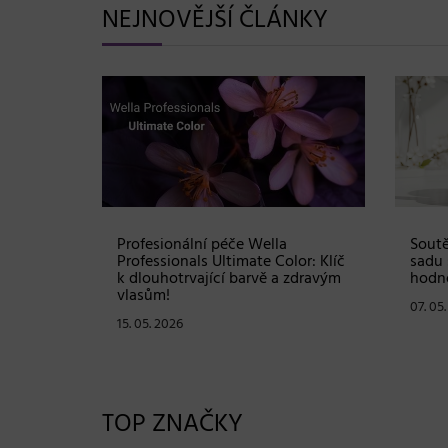
NEJNOVĚJŠÍ ČLÁNKY
Shampoo:
Profesionální péče Wella
Soutě
ové
Professionals Ultimate Color: Klíč
sadu 
stou
k dlouhotrvající barvě a zdravým
hodno
vlasům!
07. 05
15. 05. 2026
TOP ZNAČKY