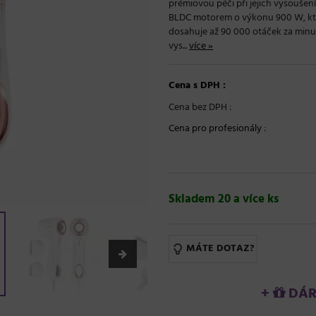
prémiovou péči při jejich vysoušen
BLDC motorem o výkonu 900 W, který
dosahuje až 90 000 otáček za minut
vys...
více »
Cena s DPH :
Cena bez DPH :
Cena pro profesionály
:
Skladem 20 a více ks
MÁTE DOTAZ?
+
DÁRE