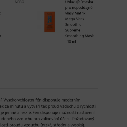
NEBO
Uhlazující maska
pro nepoddajné
c
vlasy Matrix
Mega Sleek
Smoothie
Supreme
0
Smoothing Mask
- 10 ml
ní. Vysokorychlostní fén disponuje moderním
ek za minutu a vytváří tak proud vzduchu o rychlosti
á je jemné a lesklé. Fén disponuje možností nastavení
 studeného vzduchu pro zafixování účesu. Požadovaný
osti proudu vzduchu (nízká, střední a vysoká).