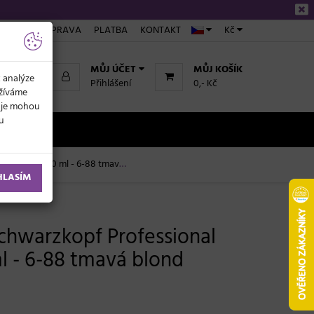
ÁKUPU
DOPRAVA
PLATBA
KONTAKT
Kč
MŮJ ÚČET
MŮJ KOŠÍK
k analýze
Přihlášení
0,- Kč
užíváme
daje mohou
ku
NOVINKY
0 ml - 6-88 tmavá blond červená extra
HLASÍM
Schwarzkopf Professional
ml - 6-88 tmavá blond