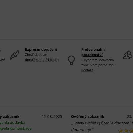
A
Expresní doručení
Profesionální
Zboží skladem
poradenství
MA!
doručíme do 24 hodin
.
S výběrem správného
zboží Vám poradíme -
kontakt
.
ý zákazník
15. 08. 2025
Ověřený zákazník
23.
ychlá dodávka
„
Velmi rychlé vyřízení a doručení. 
kvělá komunikace
“
doporučuji