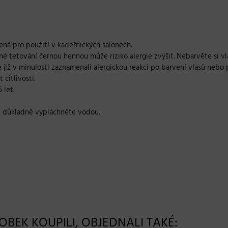
čená pro použití v kadeřnických salonech.
é tetování černou hennou může riziko alergie zvýšit. Nebarvěte si vla
iž v minulosti zaznamenali alergickou reakci po barvení vlasů nebo 
citlivosti.
 let.
tě důkladně vypláchněte vodou.
ROBEK KOUPILI, OBJEDNALI TAKÉ: