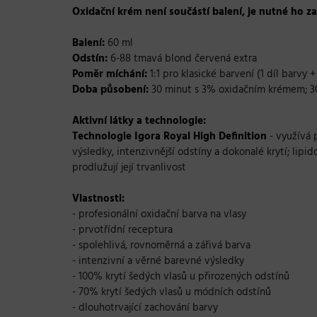
Oxidační krém
není součástí balení, je nutné ho z
Balení:
60 ml
Odstín:
6-88 tmavá blond červená extra
Poměr míchání:
1:1 pro klasické barvení (1 díl barvy 
Doba působení:
30 minut s 3% oxidačním krémem; 
Aktivní látky a technologie:
Technologie Igora Royal High Definition
- využívá 
výsledky, intenzivnější odstíny a dokonalé krytí; lipi
prodlužují její trvanlivost
Vlastnosti:
- profesionální oxidační barva na vlasy
- prvotřídní receptura
- spolehlivá, rovnoměrná a zářivá barva
- intenzivní a věrné barevné výsledky
- 100% krytí šedých vlasů u přirozených odstínů
- 70% krytí šedých vlasů u módních odstínů
- dlouhotrvající zachování barvy