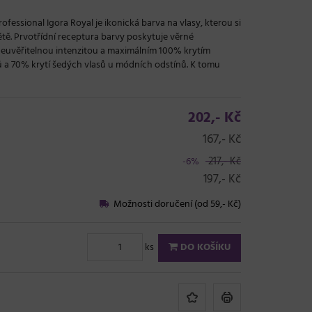
essional Igora Royal je ikonická barva na vlasy, kterou si
ětě. Prvotřídní receptura barvy poskytuje věrné
 neuvěřitelnou intenzitou a maximálním 100% krytím
ů a 70% krytí šedých vlasů u módních odstínů. K tomu
202,- Kč
167,- Kč
217,- Kč
-6%
197,- Kč
Možnosti doručení (od 59,- Kč)
ks
DO KOŠÍKU