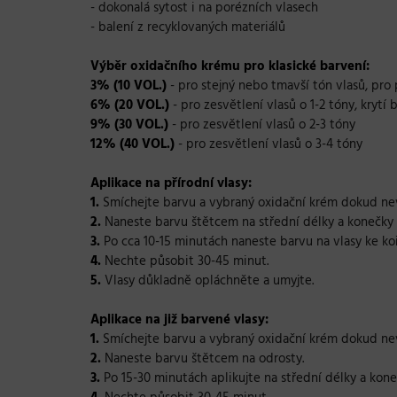
- dokonalá sytost i na porézních vlasech
- balení z recyklovaných materiálů
Výběr oxidačního krému pro klasické barvení:
3% (10 VOL.)
- pro stejný nebo tmavší tón vlasů, pro
6% (20 VOL.)
- pro zesvětlení vlasů o 1-2 tóny, krytí 
9% (30 VOL.)
- pro zesvětlení vlasů o 2-3 tóny
12% (40 VOL.)
- pro zesvětlení vlasů o 3-4 tóny
Aplikace na přírodní vlasy:
1.
Smíchejte barvu a vybraný oxidační krém dokud n
2.
Naneste barvu štětcem na střední délky a konečky 
3.
Po cca 10-15 minutách naneste barvu na vlasy ke ko
4.
Nechte působit 30-45 minut.
5.
Vlasy důkladně opláchněte a umyjte.
Aplikace na již barvené vlasy:
1.
Smíchejte barvu a vybraný oxidační krém dokud n
2.
Naneste barvu štětcem na odrosty.
3.
Po 15-30 minutách aplikujte na střední délky a kone