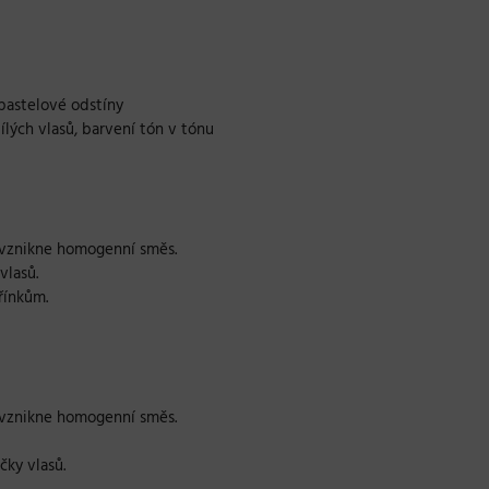
 pastelové odstíny
bílých vlasů, barvení tón v tónu
evznikne homogenní směs.
vlasů.
řínkům.
evznikne homogenní směs.
čky vlasů.