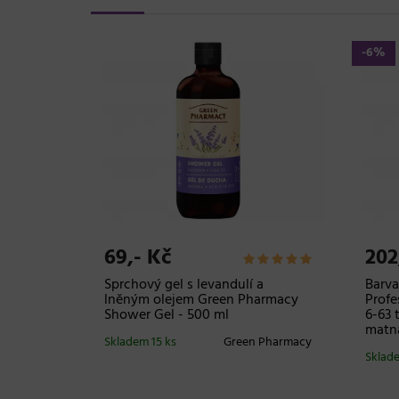
-6%
69,- Kč
202
 růží a
Sprchový gel s levandulí a
Barva
en
lněným olejem Green Pharmacy
Profe
00 ml
Shower Gel - 500 ml
6-63 
matn
 Pharmacy
Skladem 15 ks
Green Pharmacy
Sklade