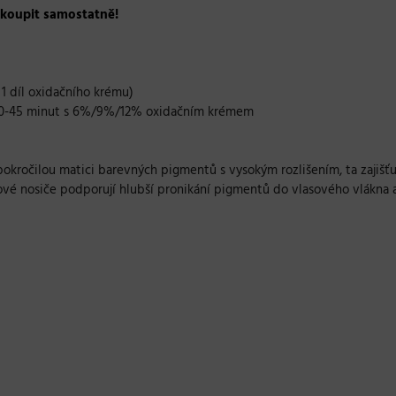
akoupit samostatně!
+ 1 díl oxidačního krému)
30-45 minut s 6%/9%/12% oxidačním krémem
pokročilou matici barevných pigmentů s vysokým rozlišením, ta zajiš
dové nosiče podporují hlubší pronikání pigmentů do vlasového vlákna a 