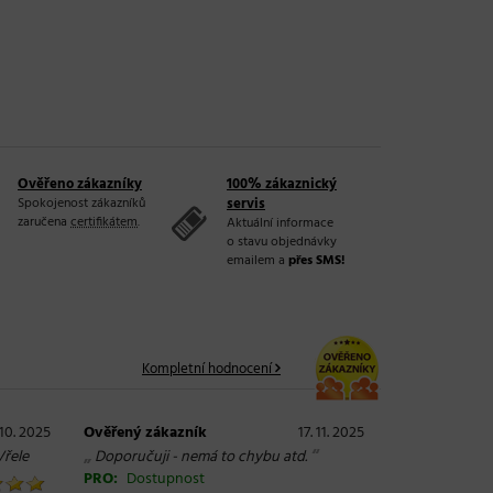
Ověřeno zákazníky
100% zákaznický
Spokojenost zákazníků
servis
zaručena
certifikátem
.
Aktuální informace
o stavu objednávky
emailem a
přes SMS!
Kompletní hodnocení
 10. 2025
Ověřený zákazník
17. 11. 2025
„
“
Vřele
Doporučuji - nemá to chybu atd.
PRO:
Dostupnost