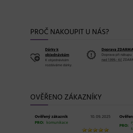
PROČ NAKOUPIT U NÁS?
Dárky k
Doprava ZDARM
objednávkám
Doprava při nákupu
nad 1.999,- Kč
ZDAR
K objednávkám
rozdáváme dárky.
OVĚŘENO ZÁKAZNÍKY
Ověřený zákazník
10. 09. 2025
Ověřen
PRO:
komunikace
r
PRO:
s