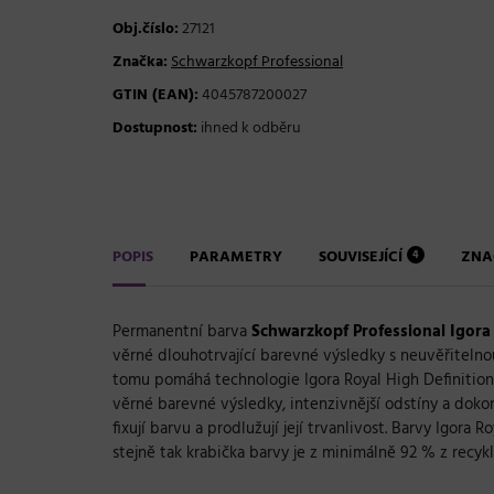
Obj.číslo:
27121
Značka:
Schwarzkopf Professional
GTIN (EAN):
4045787200027
Dostupnost:
ihned k odběru
POPIS
PARAMETRY
SOUVISEJÍCÍ
ZNA
4
Permanentní barva
Schwarzkopf Professional Igora
věrné dlouhotrvající barevné výsledky s neuvěřitelno
tomu pomáhá technologie Igora Royal High Definition
věrné barevné výsledky, intenzivnější odstíny a dokon
fixují barvu a prodlužují její trvanlivost. Barvy Igor
stejně tak krabička barvy je z minimálně 92 % z recyk