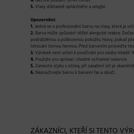
4.
Nechte působit 30-45 minut.
5.
Vlasy důkladně opláchněte a umyjte.
Upozornění:
1
.
Jedná se o profesionální barvu na vlasy, která je ur
2.
Barva může způsobit těžké alergické reakce. Dočasn
podrážděnou a poškozenou pokožku hlavy, pokud jste j
tetování černou hennou. Před barvením proveďte test 
3.
Výrobek není určen k používání pro osoby mladší 16
4.
Použijte pro aplikaci vhodné ochranné rukavice.
5.
Zamezte styku s očima, při zasažení očí je okamži
6.
Nepoužívejte barvu k barvení řas a obočí.
ZÁKAZNÍCI, KTEŘÍ SI TENTO VÝ