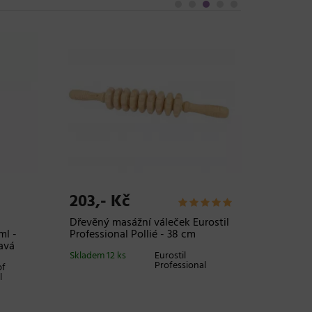
-1%
203,- Kč
279,
Dřevěný masážní váleček Eurostil
Bezopla
ml -
Professional Pollié - 38 cm
barvené
lavá
Profess
Skladem 12 ks
Eurostil
Freeze 
Professional
pf
l
Skladem 