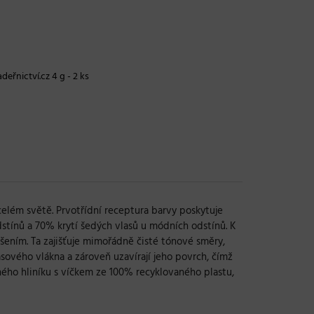
deřnictví.cz 4 g - 2 ks
 celém světě. Prvotřídní receptura barvy poskytuje
stínů a 70% krytí šedých vlasů u módních odstínů. K
šením. Ta zajišťuje mimořádně čisté tónové směry,
asového vlákna a zároveň uzavírají jeho povrch, čímž
vaného hliníku s víčkem ze 100% recyklovaného plastu,