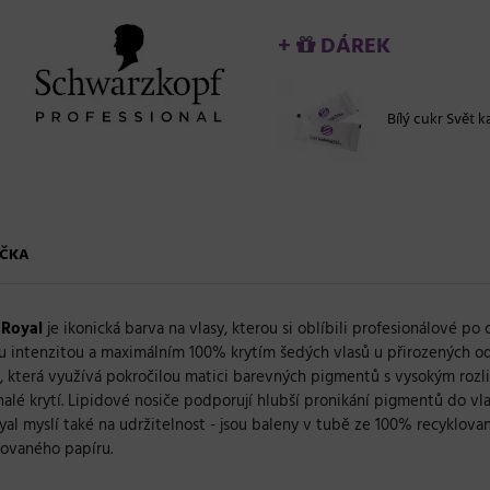
+
DÁREK
Bílý cukr Svět ka
ČKA
 Royal
je ikonická barva na vlasy, kterou si oblíbili profesionálové po
u intenzitou a maximálním 100% krytím šedých vlasů u přirozených od
, která
využívá pokročilou matici barevných pigmentů s vysokým rozli
alé krytí. Lipidové nosiče podporují hlubší pronikání pigmentů do vl
a Royal myslí také na udržitelnost - jsou baleny v tubě ze 100% recyklo
lovaného papíru.