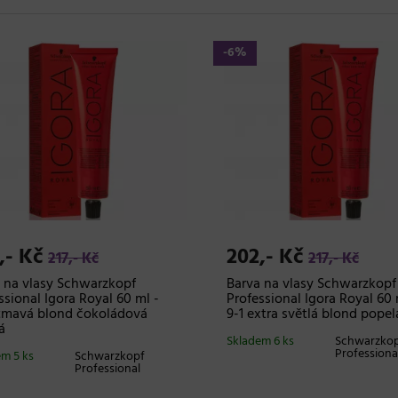
-6%
,- Kč
202,- Kč
217,- Kč
217,- Kč
 na vlasy Schwarzkopf
Barva na vlasy Schwarzkopf
ssional Igora Royal 60 ml -
Professional Igora Royal 60 
tmavá blond čokoládová
9-1 extra světlá blond pope
á
Skladem 6 ks
Schwarzko
Professiona
m 5 ks
Schwarzkopf
Professional