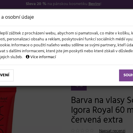
Sleva 20 %
na pánskou kosmetiku
Beviro
!
7
O NÁS
VŠE O N
 a osobní údaje
lepší zážitek z procházení webu, abychom si pamatovali, co máte v košíku, 
sti, personalizaci obsahu a reklam, poskytování funkcí sociálních médií vy
ookie. Informace o použití našeho webu sdílíme se svými partnery, kteří ú
t s dalšími informacemi, které jste jim poskytli nebo které získali v důsled
NOVĚ
EVY
LÉTO A VLASY
AKCE
ZNAČKY
DÁRKY
 jejich služeb.
Více informací
ční barvy
Igora Royal 60 ml
Barva na vlasy Schwarzkopf Professional Igora Royal 6
VENÍ
SOU
-6%
Barva na vlasy 
Igora Royal 60 
červená extra
Napsat recenzi