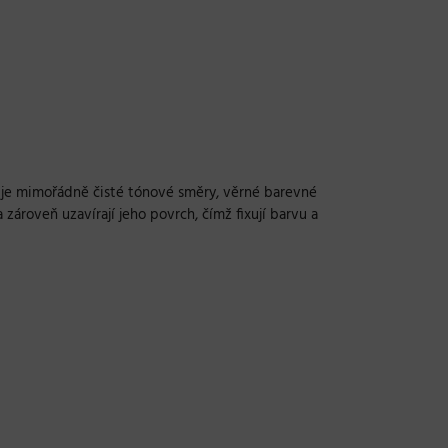
ťuje mimořádně čisté tónové směry, věrné barevné
zároveň uzavírají jeho povrch, čímž fixují barvu a