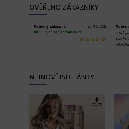
OVĚŘENO ZÁKAZNÍKY
Ověřený zákazník
23. 09. 2025
Ověřen
PRO:
rychlost, spolehlivost
„
od vý
obchod,
výstižn
NEJNOVĚJŠÍ ČLÁNKY