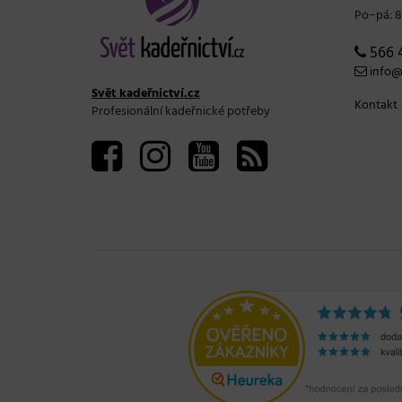
Po−pá: 8
566 
info@s
Svět kadeřnictví.cz
Kontakt
Profesionální kadeřnické potřeby