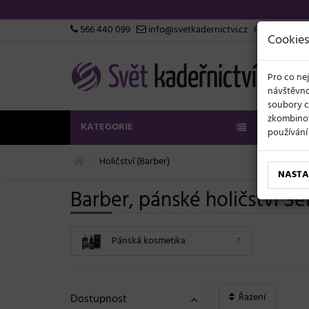
566 440 099
info@svetkadernictvi.cz
Po−pá: 8−1
Cookies
Pro co nej
návštěvno
soubory c
zkombinova
KATEGORIE
LETNÍ SL
používání
Holičství (Barber)
NASTA
Barber, pánské holičství Se
Pánská kosmetika
7
Řazení
Dostupnost