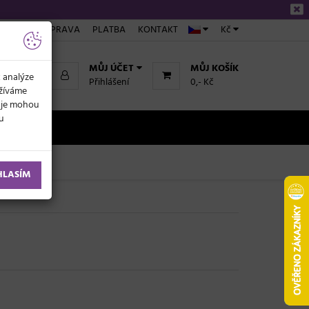
ÁKUPU
DOPRAVA
PLATBA
KONTAKT
Kč
MŮJ ÚČET
MŮJ KOŠÍK
k analýze
Přihlášení
0,- Kč
užíváme
daje mohou
ku
NOVINKY
HLASÍM