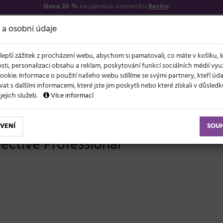
Sleva 20 %
na pánskou kosmetiku
Beviro
!
7
O NÁS
VŠE O N
 a osobní údaje
lepší zážitek z procházení webu, abychom si pamatovali, co máte v košíku, 
sti, personalizaci obsahu a reklam, poskytování funkcí sociálních médií vy
ookie. Informace o použití našeho webu sdílíme se svými partnery, kteří ú
t s dalšími informacemi, které jste jim poskytli nebo které získali v důsled
NOVĚ
EVY
LÉTO A VLASY
AKCE
ZNAČKY
DÁRKY
 jejich služeb.
Více informací
VENÍ
SOU
lective Professional