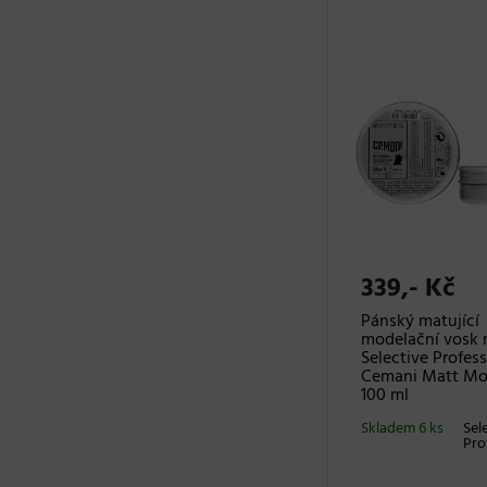
339,- Kč
Pánský matující
modelační vosk 
Selective Profess
Cemani Matt Mol
100 ml
Skladem 6 ks
Sel
Pro