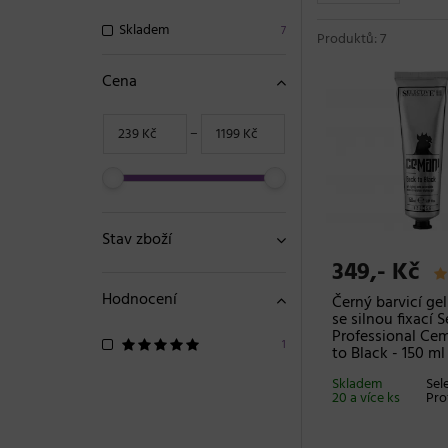
Skladem
7
Produktů: 7
Cena
−
Stav zboží
349,- Kč
Hodnocení
Černý barvicí gel
se silnou fixací S
Professional Ce
1
to Black - 150 ml
Skladem
Sel
20 a více ks
Pro