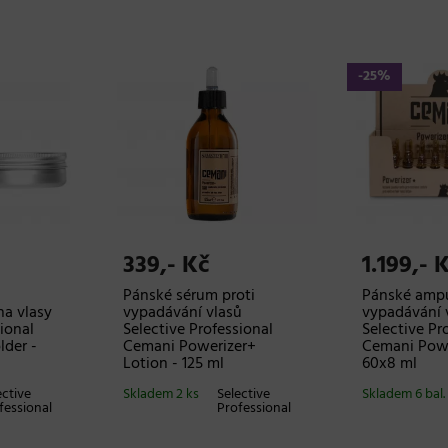
-25%
339,- Kč
1.199,- 
Pánské sérum proti
Pánské ampu
na vlasy
vypadávání vlasů
vypadávání 
ional
Selective Professional
Selective Pr
der -
Cemani Powerizer+
Cemani Powe
Lotion - 125 ml
60x8 ml
ective
Skladem 2 ks
Selective
Skladem 6 bal.
fessional
Professional