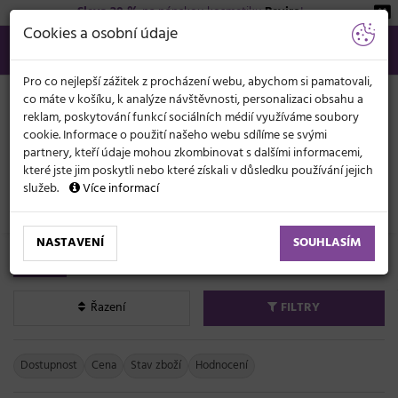
Sleva 20 %
na pánskou kosmetiku
Beviro
!
KATEGORIE
Cookies a osobní údaje
566 440 099
info@svetkadernictvi.cz
Po−pá: 8−17
Vše o nákupu
Kč
MENU
Pro co nejlepší zážitek z procházení webu, abychom si pamatovali,
co máte v košíku, k analýze návštěvnosti, personalizaci obsahu a
reklam, poskytování funkcí sociálních médií využíváme soubory
cookie. Informace o použití našeho webu sdílíme se svými
partnery, kteří údaje mohou zkombinovat s dalšími informacemi,
které jste jim poskytli nebo které získali v důsledku používání jejich
služeb.
Více informací
Ostatní
NASTAVENÍ
SOUHLASÍM
Ostatní produkty Sibel
Řazení
FILTRY
Dostupnost
Cena
Stav zboží
Hodnocení