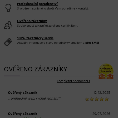
Profesionální poradenství
S výběrem správného zboží Vám poradíme -
kontakt
.
Ověřeno zákazníky
Spokojenost zákazníků zaručena
certifikátem
.
100% zákaznický servis
Aktuální informace o stavu objednávky emailem a
přes SMS!
OVĚŘENO ZÁKAZNÍKY
Kompletní hodnocení
Ověřený zákazník
12. 12. 2025
„
“
přehledný web; rychlé jednání
Ověřený zákazník
29. 07. 2026