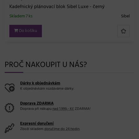
Kadeřnický plánovací blok Sibel Luxe - černý
Skladem 7 ks
Sibel
Do košíku
PROČ NAKOUPIT U NÁS?
Dárky k objednávkám
K objednávkám rozdáváme dárky.
Doprava ZDARMA
Doprava při nákupu
nad 1.999,- Kč
ZDARMA!
Expresní doručení
Zboží skladem
doručíme do 24 hodin
.