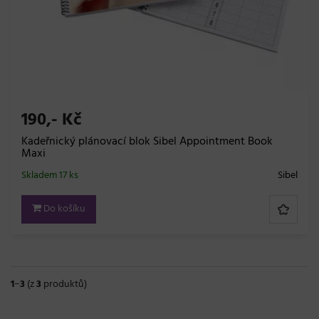
190,- Kč
Kadeřnický plánovací blok Sibel Appointment Book
Maxi
Skladem 17 ks
Sibel
Do košíku
1
−
3
(z
3
produktů)