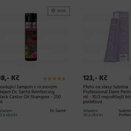
19.08.
- Kč
123,- Kč
ující šampon s ricinovým
Přeliv na vlasy Subrina
m Dr. Santé Reinforcing
Professional Demi Permane
 Castor Oil Shampoo - 250
ml - 10/2 nejsvětlejší blond 
perleťová
em
Dr. Santé
Skladem
Subrina
íce ks
20 a více ks
Professiona