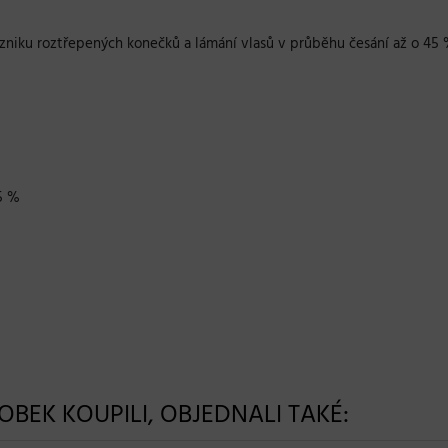
ko vzniku roztřepených konečků a lámání vlasů v průběhu česání až o 45
45 %
ROBEK KOUPILI, OBJEDNALI TAKÉ: