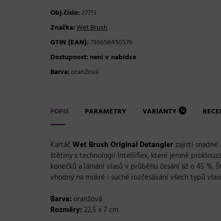
Obj.číslo:
27713
Značka:
Wet Brush
GTIN (EAN):
736658450576
Dostupnost:
není v nabídce
Barva:
oranžová
POPIS
PARAMETRY
VARIANTY
REC
12
Kartáč
Wet Brush Original Detangler
zajistí snadné
štětiny s technologií Intelliflex, které jemně proklou
konečků a lámání vlasů v průběhu česání až o 45 %. Št
vhodný na mokré i suché rozčesávání všech typů vlas
Barva:
oranžová
Rozměry:
22,5 x 7 cm