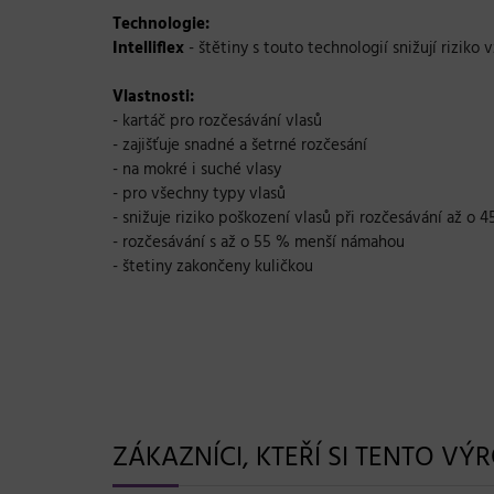
Technologie:
Intelliflex
- štětiny s touto technologií snižují rizi
Vlastnosti:
- kartáč pro rozčesávání vlasů
- zajišťuje snadné a šetrné rozčesání
- na mokré i suché vlasy
- pro všechny typy vlasů
- snižuje riziko poškození vlasů při rozčesávání až o 
- rozčesávání s až o 55 % menší námahou
- štetiny zakončeny kuličkou
ZÁKAZNÍCI, KTEŘÍ SI TENTO VÝ