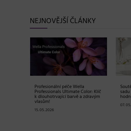
NEJNOVĚJŠÍ ČLÁNKY
Shampoo:
Profesionální péče Wella
Soutě
ové
Professionals Ultimate Color: Klíč
sadu 
stou
k dlouhotrvající barvě a zdravým
hodno
vlasům!
07. 05
15. 05. 2026