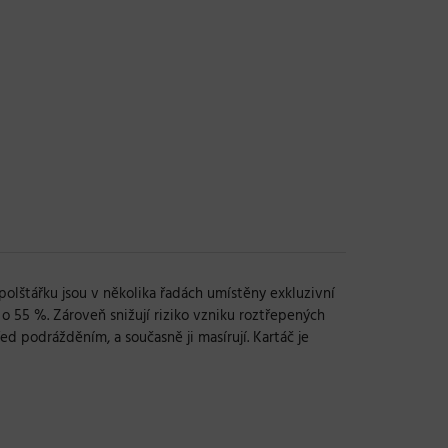
polštářku jsou v několika řadách umístěny exkluzivní
ž o 55 %. Zároveň snižují riziko vzniku roztřepených
d podrážděním, a současně ji masírují. Kartáč je