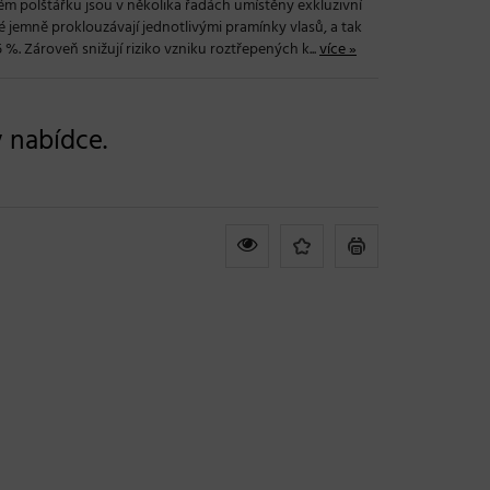
m polštářku jsou v několika řadách umístěny exkluzivní
teré jemně proklouzávají jednotlivými pramínky vlasů, a tak
 %. Zároveň snižují riziko vzniku roztřepených k...
více »
v nabídce.