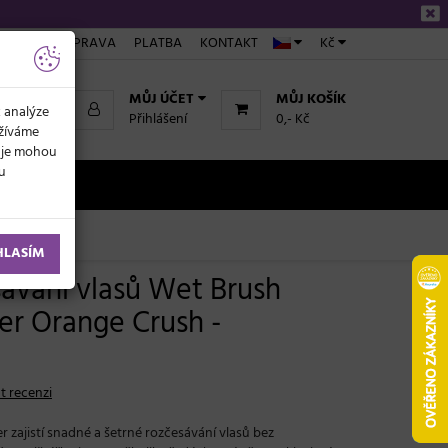
ÁKUPU
DOPRAVA
PLATBA
KONTAKT
Kč
MŮJ ÚČET
MŮJ KOŠÍK
k analýze
Přihlášení
0,- Kč
užíváme
daje mohou
ku
NOVINKY
HLASÍM
sávání vlasů Wet Brush
er Orange Crush -
t recenzi
 zajistí snadné a šetrné rozčesávání vlasů bez