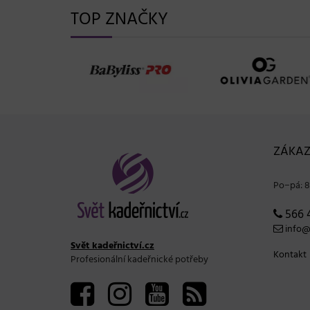
TOP ZNAČKY
ZÁKAZ
Po−pá: 8
566 
info@s
Svět kadeřnictví.cz
Kontakt
Profesionální kadeřnické potřeby