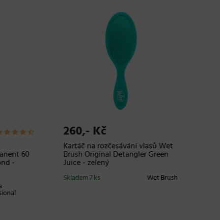
260,- Kč
1.105
Kartáč na rozčesávání vlasů Wet
Maska p
nt 60
Brush Original Detangler Green
tónu Ké
-
Juice - zelený
Masque 
Skladem 7 ks
Wet Brush
Skladem
20 a více
l