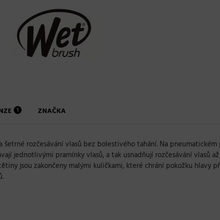
ENZE
ZNAČKA
1
 a šetrné rozčesávání vlasů bez bolestivého tahání. Na pneumatickém 
závají jednotlivými pramínky vlasů, a tak usnadňují rozčesávání vlasů a
ětiny jsou zakončeny malými kuličkami, které chrání pokožku hlavy pře
ů.