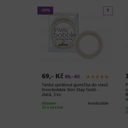
-22%
69,- Kč
38,
89,- Kč
oldwell
Tenká spirálová gumička do vlasů
Posil
lor 125
Invisibobble Slim Stay Gold -
oleje
ová
zlatá, 3 ks
Black
ml
Goldwell
Skladem
Invisibobble
20 a více bal.
Sklad
20 a v