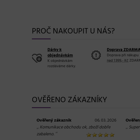
PROČ NAKOUPIT U NÁS?
Dárky k
Doprava ZDARM
objednávkám
Doprava při nákupu
nad 1.999,- Kč
ZDAR
K objednávkám
rozdáváme dárky.
OVĚŘENO ZÁKAZNÍKY
Ověřený zákazník
06. 03. 2026
Ověřen
„
„
Komunikace obchodu ok, zboží dobře
Super
“
zabaleno.