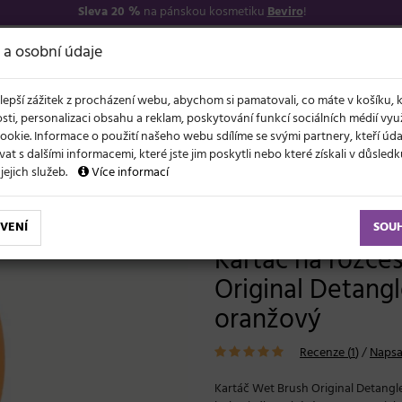
Sleva 20 %
na pánskou kosmetiku
Beviro
!
7
O NÁS
VŠE O N
 a osobní údaje
lepší zážitek z procházení webu, abychom si pamatovali, co máte v košíku, 
sti, personalizaci obsahu a reklam, poskytování funkcí sociálních médií vy
ookie. Informace o použití našeho webu sdílíme se svými partnery, kteří ú
t s dalšími informacemi, které jste jim poskytli nebo které získali v důsled
NOVĚ
EVY
LÉTO A VLASY
AKCE
ZNAČKY
DÁRKY
 jejich služeb.
Více informací
Kartáč na rozčesávání vlasů Wet Brush Original Detangler Orange Crush - oranžový
VENÍ
SOU
Kartáč na rozče
Original Detangl
oranžový
Recenze (
1
)
/
Napsa
Kartáč Wet Brush Original Detangler