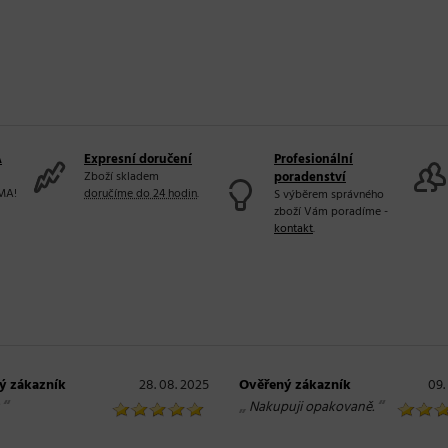
A
Expresní doručení
Profesionální
Zboží skladem
poradenství
MA!
doručíme do 24 hodin
.
S výběrem správného
zboží Vám poradíme -
kontakt
.
ý zákazník
28. 08. 2025
Ověřený zákazník
09.
“
„
“
Nakupuji opakovaně.