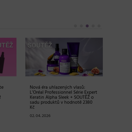
te
Nová éra uhlazených vlasů:
Objem, 
L’Oréal Professionnel Série Expert
vlasy – 
!
Keratin Alpha Sleek + SOUTĚŽ o
Grow Fu
sadu produktů v hodnotě 2380
24. 03. 2
Kč
02. 04. 2026