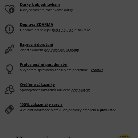
Dárky k objednávkám
K objednávkám rozdáváme dárky.
Doprava ZDARMA
Doprava při nákupu
nad 1.999,- Kč
ZDARMA!
Expresní doručení
Zboží skladem
doručíme do 24 hodin
.
Profesionální poradenství
S výběrem správného zboží Vám poradíme -
kontakt
.
Ověřeno zákazníky
Spokojenost zákazníků zaručena
certifikátem
.
100% zákaznický servis
Aktuální informace o stavu objednávky emailem a
přes SMS!