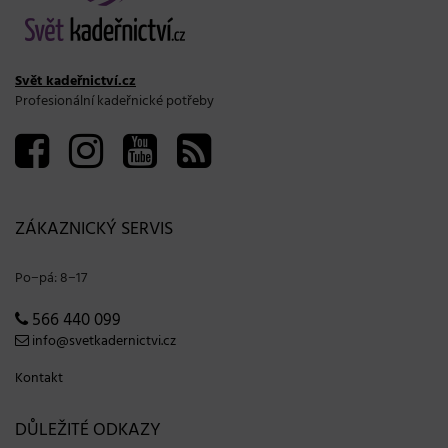
Svět kadeřnictví.cz
Profesionální kadeřnické potřeby
ZÁKAZNICKÝ SERVIS
Po−pá: 8−17
566 440 099
info@svetkadernictvi.cz
Kontakt
DŮLEŽITÉ ODKAZY