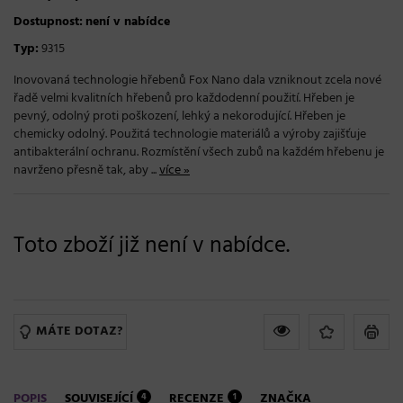
Dostupnost:
není v nabídce
Typ:
9315
Inovovaná technologie hřebenů Fox Nano dala vzniknout zcela nové
řadě velmi kvalitních hřebenů pro každodenní použití. Hřeben je
pevný, odolný proti poškození, lehký a nekorodující. Hřeben je
chemicky odolný. Použitá technologie materiálů a výroby zajišťuje
antibakterální ochranu. Rozmístění všech zubů na každém hřebenu je
navrženo přesně tak, aby ...
více »
Toto zboží již není v nabídce.
MÁTE DOTAZ?
POPIS
SOUVISEJÍCÍ
RECENZE
ZNAČKA
4
1