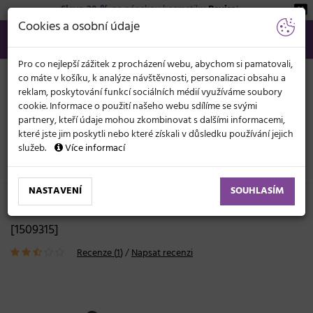
Sleva 20 %
na pánskou kosmetiku
Beviro
!
KATEGORIE
Cookies a osobní údaje
566 440 099
info@svetkadernictvi.cz
Po−pá: 8−17
Vše o nákupu
Kč
MENU
Pro co nejlepší zážitek z procházení webu, abychom si pamatovali,
co máte v košíku, k analýze návštěvnosti, personalizaci obsahu a
reklam, poskytování funkcí sociálních médií využíváme soubory
cookie. Informace o použití našeho webu sdílíme se svými
partnery, kteří údaje mohou zkombinovat s dalšími informacemi,
které jste jim poskytli nebo které získali v důsledku používání jejich
služeb.
Více informací
Kadeřnické potřeby
Hřebeny
Klasické
NASTAVENÍ
SOUHLASÍM
Hřeben Fox NANO 9315 - 17,7 cm
[1509315]
Recenze (
1
)
/
Napsat recenzi