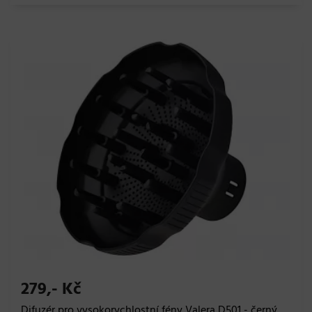
279,- Kč
Difuzér pro vysokorychlostní fény Valera D501 - černý,