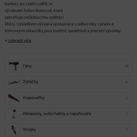
barbery po celém světě. Je
výrobcem řešení Rotocod, které
zabraňuje nežádoucímu splétání
šňůry. Výsledkem vývoje a spolupráce s odborníky z praxe a
koncovými zákazníky jsou kvalitní, spolehlivé a precizní výrobky.
zobrazit více
Fény
63
Žehličky
6
Krepovačky
2
Klimazony, sušící helmy a napařovače
1
Strojky
1