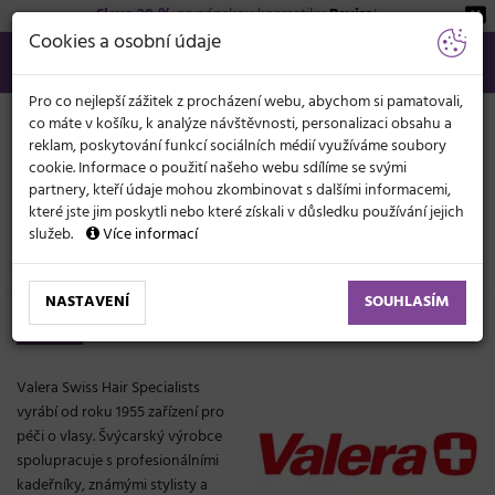
Sleva 20 %
na pánskou kosmetiku
Beviro
!
KATEGORIE
Cookies a osobní údaje
566 440 099
info@svetkadernictvi.cz
Po−pá: 8−17
Vše o nákupu
Kč
MENU
Pro co nejlepší zážitek z procházení webu, abychom si pamatovali,
co máte v košíku, k analýze návštěvnosti, personalizaci obsahu a
reklam, poskytování funkcí sociálních médií využíváme soubory
cookie. Informace o použití našeho webu sdílíme se svými
partnery, kteří údaje mohou zkombinovat s dalšími informacemi,
které jste jim poskytli nebo které získali v důsledku používání jejich
služeb.
Více informací
Značky
Valera
NASTAVENÍ
SOUHLASÍM
Valera
Valera Swiss Hair Specialists
vyrábí od roku 1955 zařízení pro
péči o vlasy. Švýcarský výrobce
spolupracuje s profesionálními
kadeřníky, známými stylisty a