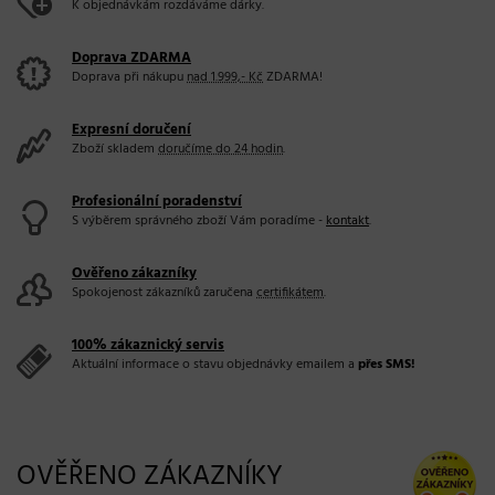
K objednávkám rozdáváme dárky.
Doprava ZDARMA
Doprava při nákupu
nad 1.999,- Kč
ZDARMA!
Expresní doručení
Zboží skladem
doručíme do 24 hodin
.
Profesionální poradenství
S výběrem správného zboží Vám poradíme -
kontakt
.
Ověřeno zákazníky
Spokojenost zákazníků zaručena
certifikátem
.
100% zákaznický servis
Aktuální informace o stavu objednávky emailem a
přes SMS!
OVĚŘENO ZÁKAZNÍKY