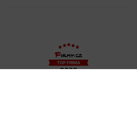
COPYRIGHT © 2009−2026 DETAIL - HAIR STYLE S.R.O. | TEMPLATE BY
COLORLIB