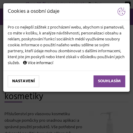
Sleva 20 %
na pánskou kosmetiku
Beviro
!
KATEGORIE
Cookies a osobní údaje
566 440 099
info@svetkadernictvi.cz
Po−pá: 8−17
Vše o nákupu
Kč
MENU
Pro co nejlepší zážitek z procházení webu, abychom si pamatovali,
co máte v košíku, k analýze návštěvnosti, personalizaci obsahu a
reklam, poskytování funkcí sociálních médií využíváme soubory
cookie. Informace o použití našeho webu sdílíme se svými
partnery, kteří údaje mohou zkombinovat s dalšími informacemi,
které jste jim poskytli nebo které získali v důsledku používání jejich
služeb.
Více informací
Vlasová kosmetika
Ostatní příslušenství
NASTAVENÍ
SOUHLASÍM
Ostatní příslušenství vlasové
kosmetiky
Příslušenství pro vlasovou kosmetiku
obsahuje pomůcky pro snadnou aplikaci a
správné použití produktů. Vše potřebné pro