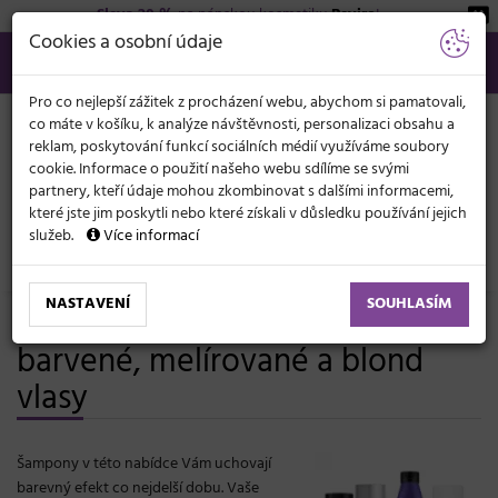
Sleva 20 %
na pánskou kosmetiku
Beviro
!
KATEGORIE
Cookies a osobní údaje
566 440 099
info@svetkadernictvi.cz
Po−pá: 8−17
Vše o nákupu
Kč
MENU
Pro co nejlepší zážitek z procházení webu, abychom si pamatovali,
co máte v košíku, k analýze návštěvnosti, personalizaci obsahu a
reklam, poskytování funkcí sociálních médií využíváme soubory
cookie. Informace o použití našeho webu sdílíme se svými
partnery, kteří údaje mohou zkombinovat s dalšími informacemi,
které jste jim poskytli nebo které získali v důsledku používání jejich
služeb.
Více informací
Vlasová kosmetika
Šampony
NASTAVENÍ
SOUHLASÍM
Profesionální šampony pro
barvené, melírované a blond
vlasy
Šampony v této nabídce Vám uchovají
barevný efekt co nejdelší dobu. Vaše